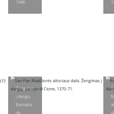
1446.
1
Žengimas
S
į dangų.
M
Barnaba
a
da
da