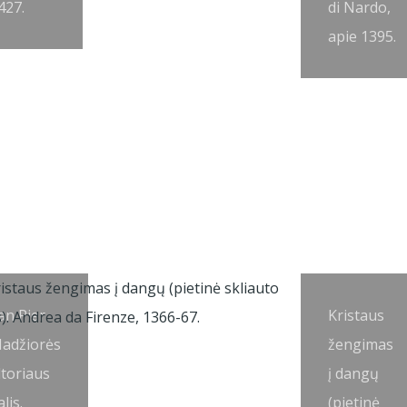
427.
di Nardo,
apie 1395.
an Pier
Kristaus
adžiorės
žengimas
ltoriaus
į dangų
lis.
(pietinė