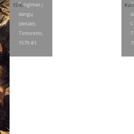
Žengimas į
Ž
dangų
d
(detalė).
C
Tintoretto,
T
1579-81.
1