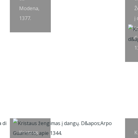
Modena,
Ž
1377.
į
J
C
1
Kristaus
K