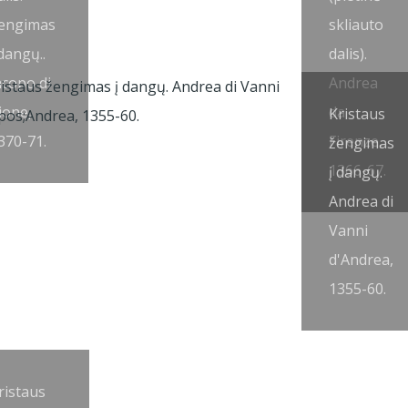
engimas
skliauto
 dangų..
dalis).
acopo di
Andrea
ione,
da
Kristaus
370-71.
Firenze,
žengimas
1366-67.
į dangų.
Andrea di
Vanni
d'Andrea,
1355-60.
ristaus