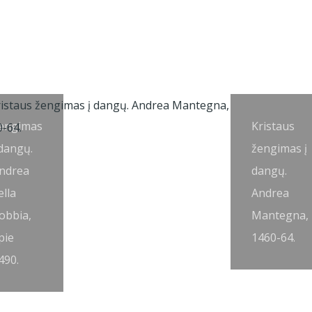
engimas
Kristaus
 dangų.
žengimas į
ndrea
dangų.
ella
Andrea
obbia,
Mantegna,
pie
1460-64.
490.