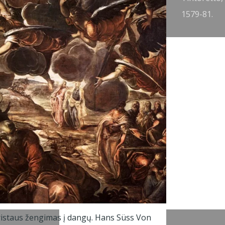
embrandt
1579-81.
armenszoon
an Rijn, 1636.