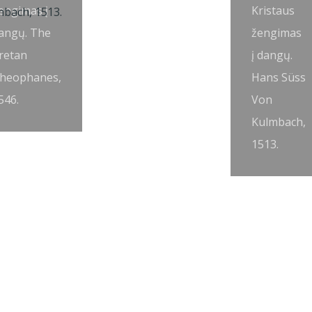
engimas į
Kristaus
angų. The
žengimas
retan
į dangų.
heophanes,
Hans Süss
546.
Von
Kulmbach,
1513.