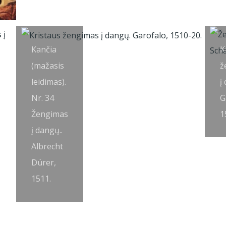
Kančia
K
(mažasis
ž
leidimas).
į
Nr. 34
G
Žengimas
1
į dangų..
Albrecht
Dürer,
1511.