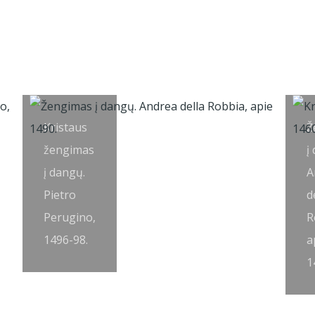
Kristaus
Ž
žengimas
į
į dangų.
A
Pietro
d
Perugino,
R
1496-98.
a
1