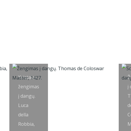
Kristaus
Ž
žengimas
į
į dangų.
T
Luca
d
della
C
Robbia,
M