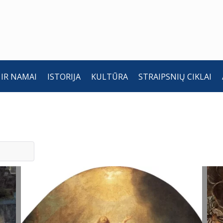
 IR NAMAI
ISTORIJA
KULTŪRA
STRAIPSNIŲ CIKLAI
Kristaus
K
žengimas
ž
į dangų.
d