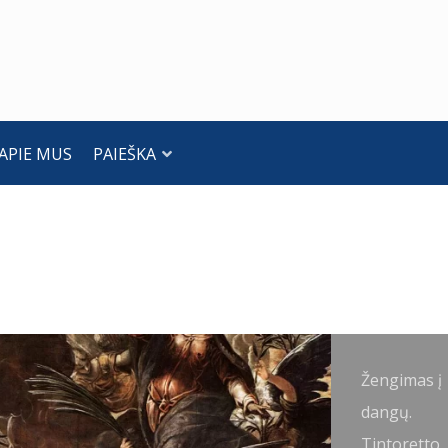
APIE MUS
PAIEŠKA
ristaus
Žengimas į
engimas į
dangų.
angų.
Tintoretto,