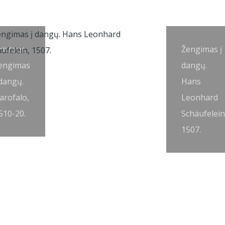
ristaus
Žengimas į
engimas
dangų.
 dangų.
Hans
arofalo,
Leonhard
510-20.
Schäufelein
1507.