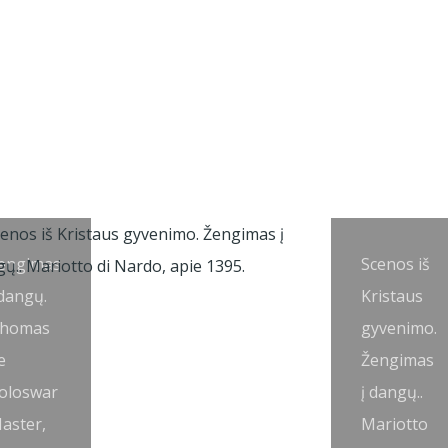
engimas
Scenos iš
 dangų.
Kristaus
homas
gyvenimo.
e
Žengimas
oloswar
į dangų..
aster,
Mariotto