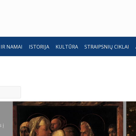
 IR NAMAI
ISTORIJA
KULTŪRA
STRAIPSNIŲ CIKLAI
P
 į
š
A