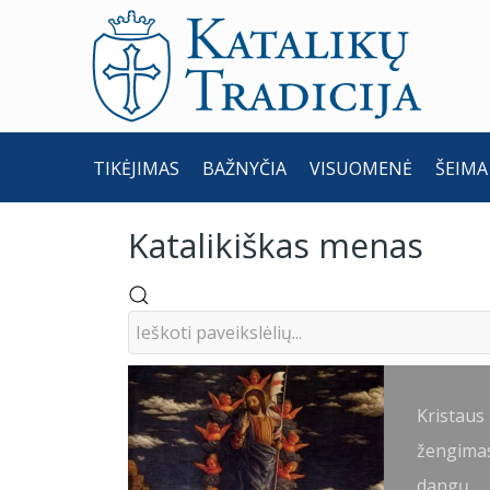
TIKĖJIMAS
BAŽNYČIA
VISUOMENĖ
ŠEIMA
Katalikiškas menas
Kristaus
žengimas
dangų.