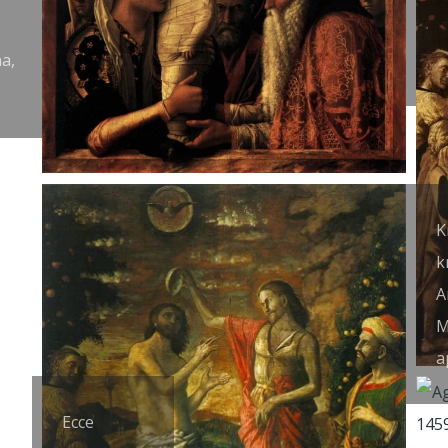
M
a,
a
K
k
A
M
a
Ecce