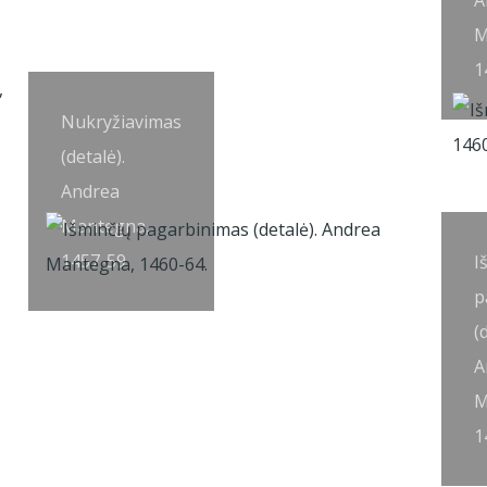
A
M
1
Nukryžiavimas
(detalė).
Andrea
Mantegna,
1457-59.
I
p
(
A
M
1