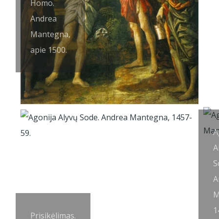
Homo.
Andrea
Mantegna,
apie 1500.
A
A
S
A
M
1
Prisikėlimas.