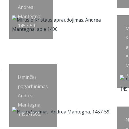
Andrea
Mantegna,
1457-59.
M
K
a
A
M
a
Išminčių
pagarbinimas.
Andrea
Mantegna,
1495-1505.
N