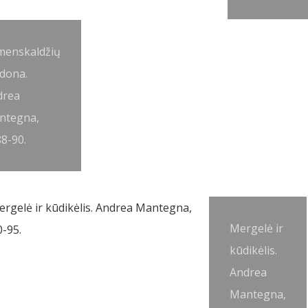
menskaldžių
dona.
drea
ntegna,
8-90.
Mergelė ir
kūdikėlis.
Andrea
Mantegna,