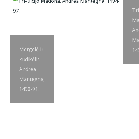
Tri
Ma
An
Ma
Mergelė ir
14
kūdikėlis.
Andrea
Mantegna,
1490-91.