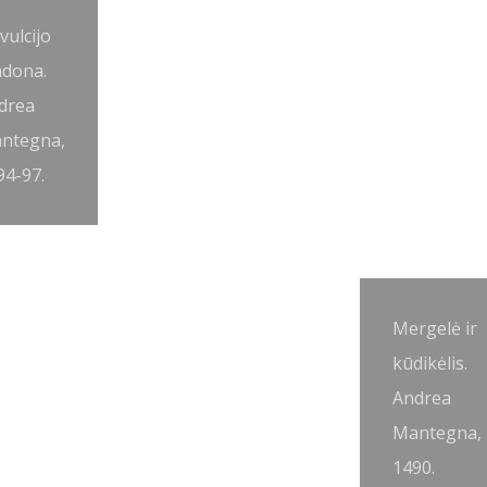
vulcijo
dona.
drea
ntegna,
94-97.
Mergelė ir
kūdikėlis.
Andrea
Mantegna,
1490.