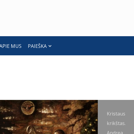
APIE MUS
PAIEŠKA
aaukojimas
Kristaus
ventykloje.
krikštas.
ndrea
Andrea