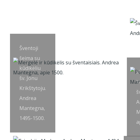
Šventoji
šeima su
kūdikėliu
M
šv. Jonu
k
Krikštytoju.
š
Andrea
A
Mantegna,
M
1495-1500.
a