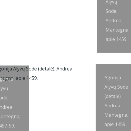
Alyvų
Sode.
Andrea
Mantegna,
apie 1459.
Agonija
gonija
Alyvų Sode
lyvų
(detalė).
ode.
Andrea
ndrea
Mantegna,
antegna,
apie 1459.
457-59.