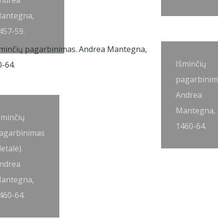
ndrea
antegna,
457-59.
Išminčių
pagarbinim
Andrea
Mantegna,
šminčių
1460-64.
agarbinimas
detalė).
ndrea
antegna,
460-64.