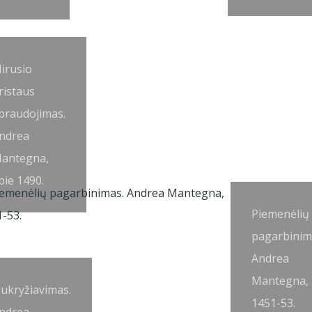
irusio
ristaus
praudojimas.
ndrea
antegna,
pie 1490.
Piemenėlių
pagarbinim
Andrea
Mantegna,
ukryžiavimas.
1451-53.