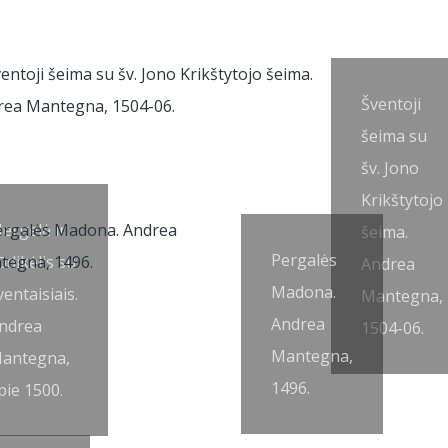
Šventoji
šeima su
šv. Jono
Krikštytojo
ergelė ir
šeima.
Pergalės
ūdikėlis su
Andrea
Madona.
ventaisiais.
Mantegna,
Andrea
ndrea
1504-06.
Mantegna,
antegna,
1496.
pie 1500.