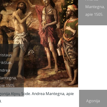
antegna,
Mantegna,
pie 1460.
apie 1505.
ristaus
rikštas.
ndrea
antegna,
pie 1505.
Agonija