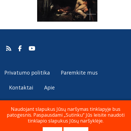
Privatumo politika
Paremkite mus
Kontaktai
Apie
Naudojant slapukus Jūsų naršymas tinklapyje bus
patogesnis. Paspausdami „Sutinku“ Jūs leisite naudoti
© Katalikų Tradicija 2019 - 2026
tinklapio slapukus Jūsų naršyklėje.