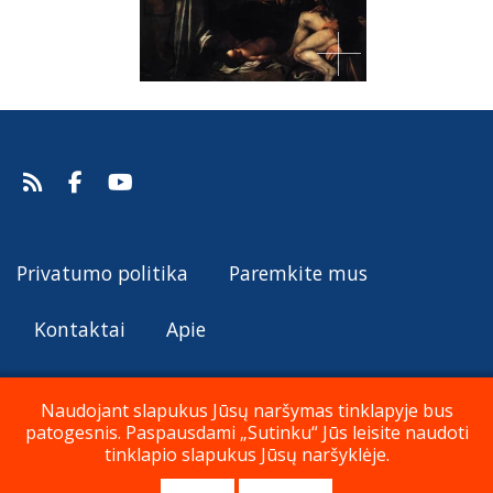
Privatumo politika
Paremkite mus
Kontaktai
Apie
Naudojant slapukus Jūsų naršymas tinklapyje bus
patogesnis. Paspausdami „Sutinku“ Jūs leisite naudoti
© Katalikų Tradicija 2019 - 2026
tinklapio slapukus Jūsų naršyklėje.