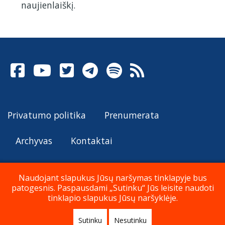
naujienlaiškį.
Privatumo politika
Prenumerata
Archyvas
Kontaktai
Naudojant slapukus Jūsų naršymas tinklapyje bus
patogesnis. Paspausdami „Sutinku“ Jūs leisite naudoti
© Katalikų Tradicija 2026
tinklapio slapukus Jūsų naršyklėje.
Sutinku
Nesutinku