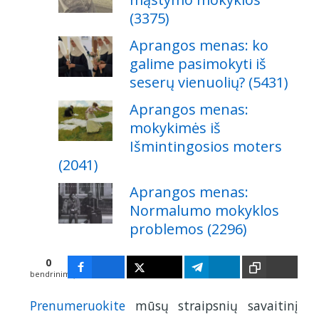
(3375)
Aprangos menas: ko
galime pasimokyti iš
seserų vienuolių? (5431)
Aprangos menas:
mokykimės iš
Išmintingosios moters
(2041)
Aprangos menas:
Normalumo mokyklos
problemos (2296)
0
bendrinimų
Prenumeruokite
mūsų straipsnių savaitinį