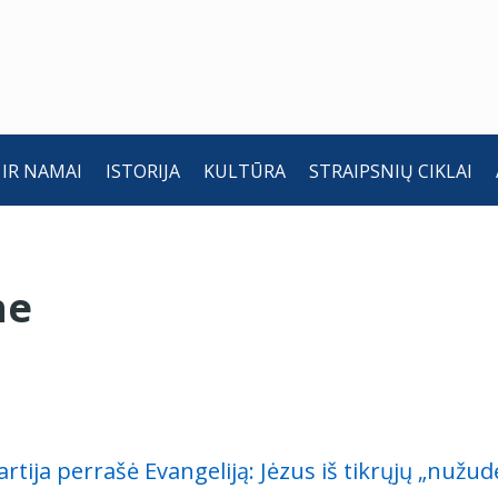
 IR NAMAI
ISTORIJA
KULTŪRA
STRAIPSNIŲ CIKLAI
ne
rtija perrašė Evangeliją: Jėzus iš tikrųjų „nuž