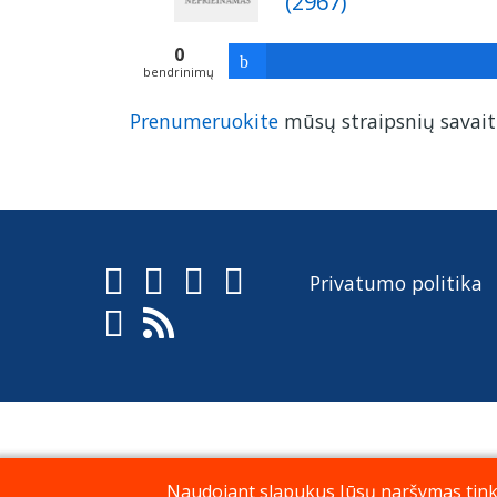
(2967)
0
bendrinimų
Prenumeruokite
mūsų straipsnių savaiti
Privatumo politika
Naudojant slapukus Jūsų naršymas tinkla