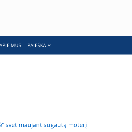
APIE MUS
PAIEŠKA
udė“ svetimaujant sugautą moterį