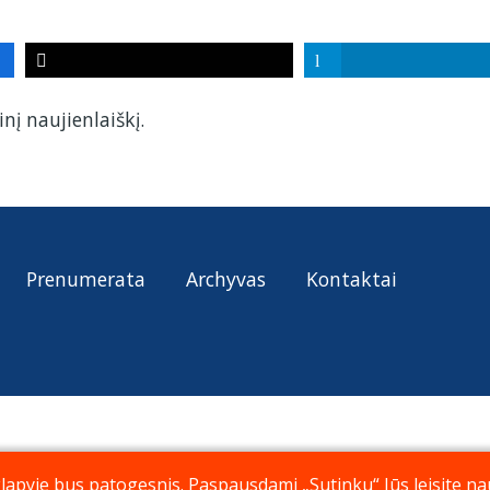
nį naujienlaiškį.
Prenumerata
Archyvas
Kontaktai
pyje bus patogesnis. Paspausdami „Sutinku“ Jūs leisite nau