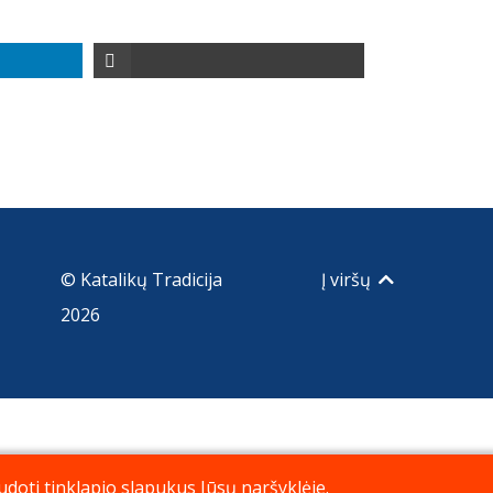
© Katalikų Tradicija
Į viršų
2026
doti tinklapio slapukus Jūsų naršyklėje.