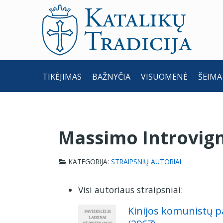
TIKĖJIMAS
BAŽNYČIA
VISUOMENĖ
ŠEIMA
Massimo Introvig
KATEGORIJA:
STRAIPSNIŲ AUTORIAI
Visi autoriaus straipsniai:
Kinijos komunistų pa