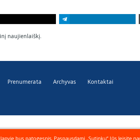
nį naujienlaiškį.
Prenumerata
Archyvas
Kontaktai
pyje bus patogesnis. Paspausdami „Sutinku“ Jūs leisite nau