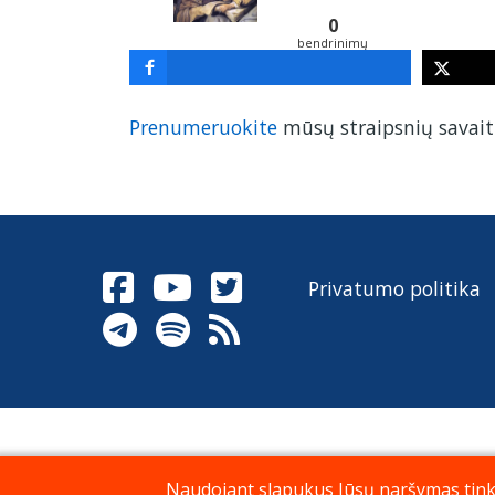
0
bendrinimų
Prenumeruokite
mūsų straipsnių savaiti
Privatumo politika
Naudojant slapukus Jūsų naršymas tinkla