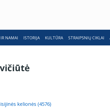
 IR NAMAI
ISTORIJA
KULTŪRA
STRAIPSNIŲ CIKLAI
vičiūtė
sijinės kelionės (4576)