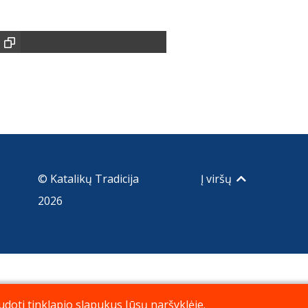
© Katalikų Tradicija
Į viršų
2026
doti tinklapio slapukus Jūsų naršyklėje.