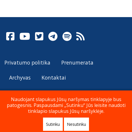
Privatumo politika
Prenumerata
Archyvas
Kontaktai
Naudojant slapukus Jūsų naršymas tinklapyje bus
patogesnis. Paspausdami „Sutinku“ Jūs leisite naudoti
© Katalikų Tradicija 2026
tinklapio slapukus Jūsų naršyklėje.
Sutinku
Nesutinku
Į viršų