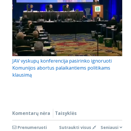
JAV vyskupų konferencija pasirinko ignoruoti
Komunijos abortus palaikantiems politikams
klausimą
Komentarų nėra
Taisyklės
Prenumeruoti
Sutraukti visus
Seniausi