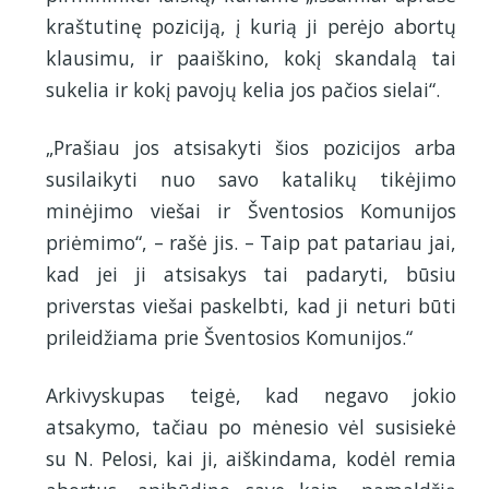
kraštutinę poziciją, į kurią ji perėjo abortų
klausimu, ir paaiškino, kokį skandalą tai
sukelia ir kokį pavojų kelia jos pačios sielai“.
„Prašiau jos atsisakyti šios pozicijos arba
susilaikyti nuo savo katalikų tikėjimo
minėjimo viešai ir Šventosios Komunijos
priėmimo“, – rašė jis. – Taip pat patariau jai,
kad jei ji atsisakys tai padaryti, būsiu
priverstas viešai paskelbti, kad ji neturi būti
prileidžiama prie Šventosios Komunijos.“
Arkivyskupas teigė, kad negavo jokio
atsakymo, tačiau po mėnesio vėl susisiekė
su N. Pelosi, kai ji, aiškindama, kodėl remia