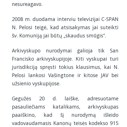
nesureagavo.
2008 m. duodama interviu televizijai C-SPAN
N. Pelosi teigė, kad atsisakymas jai suteikti
šv. Komuniją jai būtų „skaudus smūgis“.
Arkivyskupo nurodymai galioja tik San
Francisko arkivyskupijoje. Kiti vyskupai turi
jurisdikciją spręsti tokius klausimus, kai N.
Pelosi lankosi Vašingtone ir kitose JAV bei
užsienio vyskupijose.
Gegužės 20 d. laiške, adresuotame
pasauliečiams katalikams, arkivyskupas
paaiškino, kad šį nurodymą išleido
vadovaudamasis Kanonų teisės kodekso 915