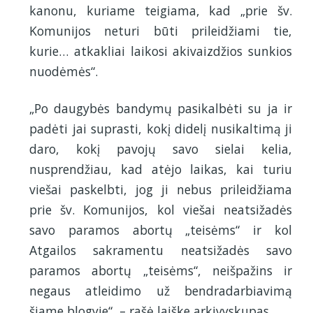
kanonu, kuriame teigiama, kad „prie šv.
Komunijos neturi būti prileidžiami tie,
kurie… atkakliai laikosi akivaizdžios sunkios
nuodėmės“.
„Po daugybės bandymų pasikalbėti su ja ir
padėti jai suprasti, kokį didelį nusikaltimą ji
daro, kokį pavojų savo sielai kelia,
nusprendžiau, kad atėjo laikas, kai turiu
viešai paskelbti, jog ji nebus prileidžiama
prie šv. Komunijos, kol viešai neatsižadės
savo paramos abortų „teisėms“ ir kol
Atgailos sakramentu neatsižadės savo
paramos abortų „teisėms“, neišpažins ir
negaus atleidimo už bendradarbiavimą
šiame blogyje“, – rašė laiške arkivyskupas.