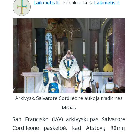
Laikmetis.lt
Publikuota iš:
Laikmetis.lt
Arkivysk. Salvatore Cordileone aukoja tradicines
Mišias
San Francisko (JAV) arkivyskupas Salvatore
Cordileone paskelbė, kad Atstovų Rūmų