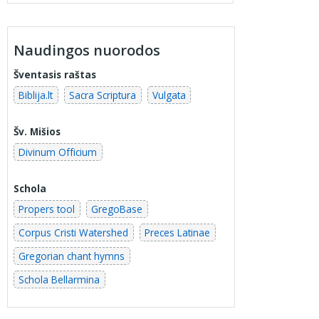
Naudingos nuorodos
Šventasis raštas
Biblija.lt
Sacra Scriptura
Vulgata
Šv. Mišios
Divinum Officium
Schola
Propers tool
GregoBase
Corpus Cristi Watershed
Preces Latinae
Gregorian chant hymns
Schola Bellarmina