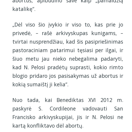
abortus, apibūdino save kaip „pamaldžią
katalikę“.
„Dėl viso šio įvykio ir viso to, kas prie jo
privedė, – rašė arkivyskupas kunigams, –
tvirtai nusprendžiau, kad šis pasipriešinimas
pastoraciniam patarimui tęsiasi per ilgai, ir
šiuo metu jau nieko nebegalima padaryti,
kad N. Pelosi pradėtų suprasti, kokio rimto
blogio pridaro jos pasisakymas už abortus ir
kokią sumaištį ji kelia“.
Nuo tada, kai Benediktas XVI 2012 m.
paskyrė S. Cordileone vadovauti San
Francisko arkivyskupijai, jis ir N. Pelosi ne
kartą konfliktavo dėl abortų.