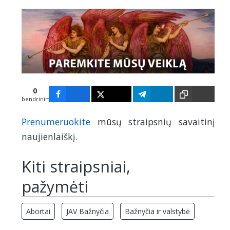
0
bendrinimų
Prenumeruokite
mūsų straipsnių savaitinį
naujienlaiškį.
Kiti straipsniai,
pažymėti
Abortai
JAV Bažnyčia
Bažnyčia ir valstybė