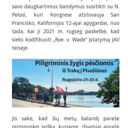
savo daugkartinius bandymus susitikti su N.
Pelosi, kuri Kongrese atstovauja San
Francisko, Kalifornijos 12-ajai apygardai, nuo
tada, kai ji 2021 m. rugsėjį paskelbė, kad
sieks kodifikuoti „Roe. v. Wade“ įstatymą JAV
teisėje.
Jis sakė, kad šių metų balandį parašė
pirmininkei laišką, kuriame „išsamiai aprašė