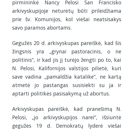
pirmininkė Nancy Pelosi San Francisko
arkivyskupijoje neturėtų būti prileidžiama
prie šv. Komunijos, kol viešai neatsisakys
savo paramos abortams.
Gegužės 20 d. arkivyskupas pareiškė, kad šis
žingsnis yra „grynai pastoracinis, o ne
politinis“, ir kad jis jį turėjo žengti po to, kai
N. Pelosi, Kalifornijos valstijos pilietė, kuri
save vadina „pamaldžia katalike“, ne kartą
atmetė jo pastangas susisiekti su ja ir
aptarti politikės pasisakymą už abortus.
Arkivyskupas pareiškė, kad pranešimą N.
Pelosi, „jo arkivyskupijos narei“, išsiuntė
gegužės 19 d. Demokratų lyderė viešai