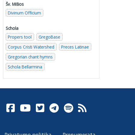
Šv. Mišios
Divinum Officium
Schola
Propers tool
GregoBase
Corpus Cristi Watershed
Preces Latinae
Gregorian chant hymns
Schola Bellarmina
Privatumo politika
Prenumerata