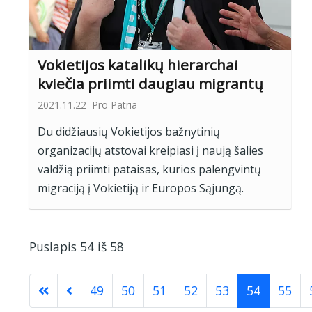
Vokietijos katalikų hierarchai
kviečia priimti daugiau migrantų
2021.11.22
Pro Patria
Du didžiausių Vokietijos bažnytinių
organizacijų atstovai kreipiasi į naują šalies
valdžią priimti pataisas, kurios palengvintų
migraciją į Vokietiją ir Europos Sąjungą.
Puslapis 54 iš 58
49
50
51
52
53
54
55