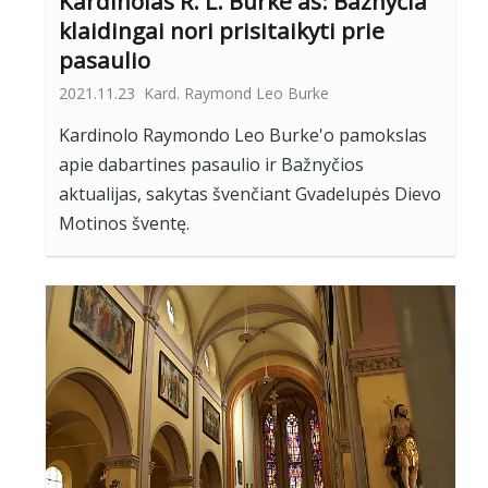
Kardinolas R. L. Burke'as: Bažnyčia
klaidingai nori prisitaikyti prie
pasaulio
2021.11.23
Kard. Raymond Leo Burke
Kardinolo Raymondo Leo Burke'o pamokslas
apie dabartines pasaulio ir Bažnyčios
aktualijas, sakytas švenčiant Gvadelupės Dievo
Motinos šventę.