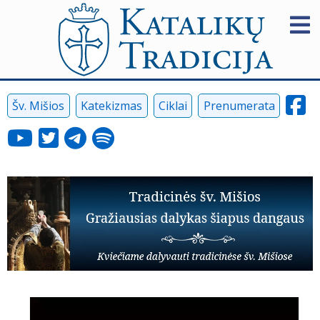
Šv. Mišios
Katekizmas
Ciklai
Prenumerata