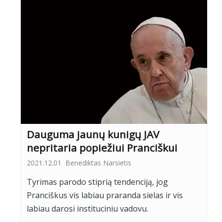
Dauguma jaunų kunigų JAV
nepritaria popiežiui Pranciškui
2021.12.01
Benediktas Narsietis
Tyrimas parodo stiprią tendenciją, jog
Pranciškus vis labiau praranda sielas ir vis
labiau darosi instituciniu vadovu.