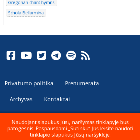
Gregorian chant hymns
Schola Bellarmina
Privatumo politika
Prenumerata
Archyvas
Kontaktai
Naudojant slapukus Jūsų naršymas tinklapyje bus
patogesnis. Paspausdami „Sutinku“ Jūs leisite naudoti
© Katalikų Tradicija 2026
tinklapio slapukus Jūsų naršyklėje.