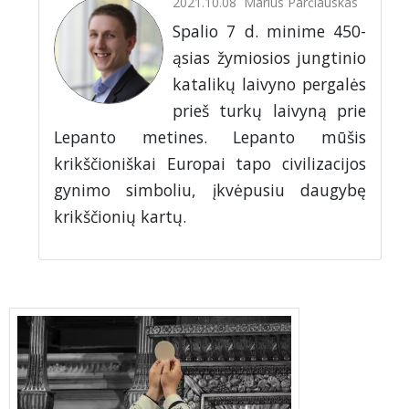
2021.10.08
Marius Parčiauskas
Spalio 7 d. minime 450-
ąsias žymiosios jungtinio
katalikų laivyno pergalės
prieš turkų laivyną prie
Lepanto metines. Lepanto mūšis
krikščioniškai Europai tapo civilizacijos
gynimo simboliu, įkvėpusiu daugybę
krikščionių kartų.