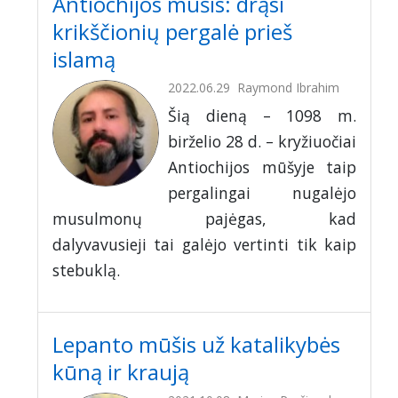
Antiochijos mūšis: drąsi
krikščionių pergalė prieš
islamą
2022.06.29
Raymond Ibrahim
Šią dieną – 1098 m.
birželio 28 d. – kryžiuočiai
Antiochijos mūšyje taip
pergalingai nugalėjo
musulmonų pajėgas, kad
dalyvavusieji tai galėjo vertinti tik kaip
stebuklą.
Lepanto mūšis už katalikybės
kūną ir kraują