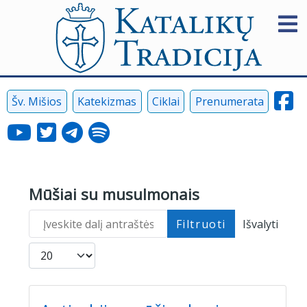
Šv. Mišios
Katekizmas
Ciklai
Prenumerata
Mūšiai su musulmonais
Įveskite dalį antraštės
Filtruoti
Išvalyti
Rodyti po