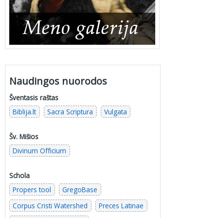
Naudingos nuorodos
Šventasis raštas
Biblija.lt
Sacra Scriptura
Vulgata
Šv. Mišios
Divinum Officium
Schola
Propers tool
GregoBase
Corpus Cristi Watershed
Preces Latinae