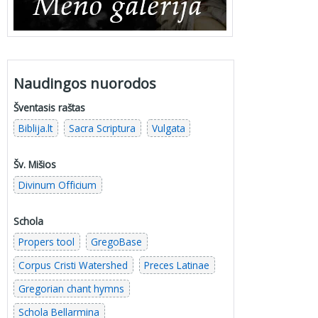
Naudingos nuorodos
Šventasis raštas
Biblija.lt
Sacra Scriptura
Vulgata
Šv. Mišios
Divinum Officium
Schola
Propers tool
GregoBase
Corpus Cristi Watershed
Preces Latinae
Gregorian chant hymns
Schola Bellarmina