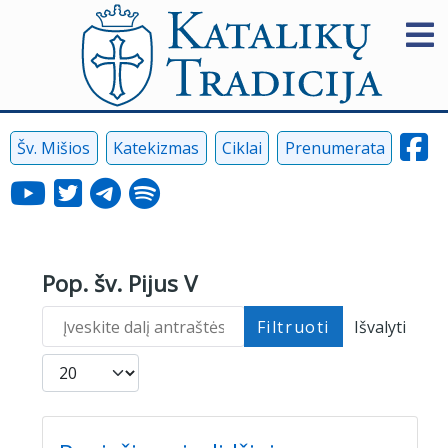
Šv. Mišios
Katekizmas
Ciklai
Prenumerata
Pop. šv. Pijus V
Įveskite dalį antraštės
Filtruoti
Išvalyti
Rodyti po