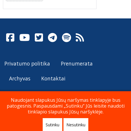
Privatumo politika
Prenumerata
Archyvas
Kontaktai
Naudojant slapukus Jūsų naršymas tinklapyje bus
patogesnis. Paspausdami „Sutinku“ Jūs leisite naudoti
© Katalikų Tradicija 2026
tinklapio slapukus Jūsų naršyklėje.
Sutinku
Nesutinku