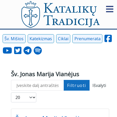
Šv. Mišios
Katekizmas
Ciklai
Prenumerata
Šv. Jonas Marija Vianėjus
Įveskite dalį antraštės
Filtruoti
Išvalyti
Rodyti po