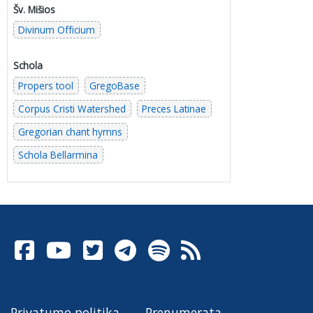
Šv. Mišios
Divinum Officium
Schola
Propers tool
GregoBase
Corpus Cristi Watershed
Preces Latinae
Gregorian chant hymns
Schola Bellarmina
Privatumo politika
Prenumerata