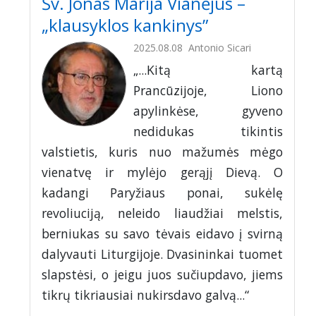
Šv. Jonas Marija Vianėjus –
„klausyklos kankinys”
2025.08.08
Antonio Sicari
„...Kitą kartą
Prancūzijoje, Liono
apylinkėse, gyveno
nedidukas tikintis
valstietis, kuris nuo mažumės mėgo
vienatvę ir mylėjo gerąjį Dievą. O
kadangi Paryžiaus ponai, sukėlę
revoliuciją, neleido liaudžiai melstis,
berniukas su savo tėvais eidavo į svirną
dalyvauti Liturgijoje. Dvasininkai tuomet
slapstėsi, o jeigu juos sučiupdavo, jiems
tikrų tikriausiai nukirsdavo galvą...“