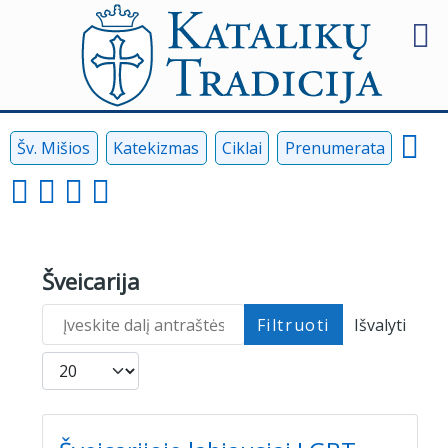
Šv. Mišios
Katekizmas
Ciklai
Prenumerata
Šveicarija
Įveskite dalį antraštės
Filtruoti
Išvalyti
Rodyti po