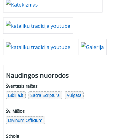
Naudingos nuorodos
Šventasis raštas
Biblija.lt
Sacra Scriptura
Vulgata
Šv. Mišios
Divinum Officium
Schola