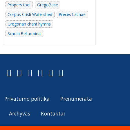
Propers tool
GregoBase
Corpus Cristi Watershed
Preces Latinae
Gregorian chant hymns
Schola Bellarmina
Privatumo politika
Prenumerata
Archyvas
Kontaktai