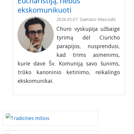
Eucharistiją, nebus
ekskomunikuoti
2026.05.07
Gaetano Masciullo
Churo vyskupija užbaigė
tyrimą dėl Ciuricho
parapijos, nusprendusi,
kad trims asmenims,
kurie davė Šv. Komuniją savo šunims,
trūko kanoninio ketinimo, reikalingo
ekskomunikai.