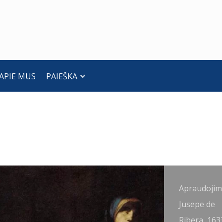
APIE MUS
PAIEŠKA
ristaus
Apraudojim
praudojimas.
Jusepe de
nton van
Ribera, 163