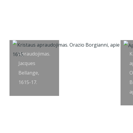
Apraudojimas.
K
Jacques
a
Bellange,
O
1615-17.
B
a