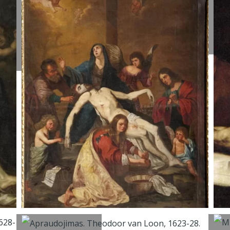
Van Ieperen
d
Jan Thomas,
1
1661.