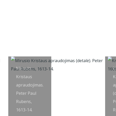
Mirusio
M
Kristaus
K
apraudojimas.
a
Peter Paul
(
Rubens,
P
1613-14.
R