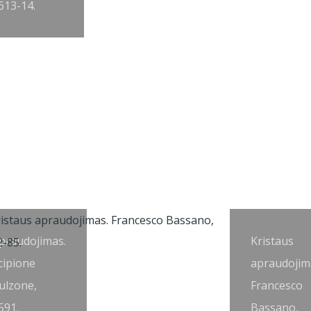
613-14.
praudojimas.
Kristaus
cipione
apraudojim
ulzone,
Francesco
591.
Bassano,