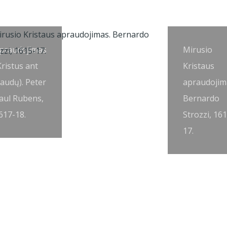
praudojimas
Mirusio
Kristus ant
Kristaus
iaudų). Peter
apraudojim
aul Rubens,
Bernardo
617-18.
Strozzi, 16
17.