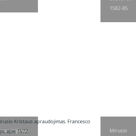
1582-85.
praudojimas.
Mirusio