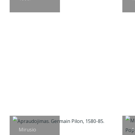
Mirusio
A