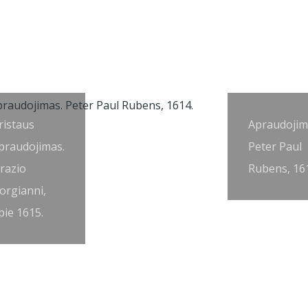
ristaus
Apraudojim
praudojimas.
Peter Paul
razio
Rubens, 16
orgianni,
pie 1615.