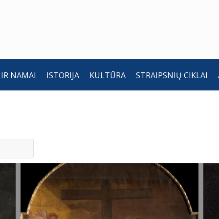
 IR NAMAI
ISTORIJA
KULTŪRA
STRAIPSNIŲ CIKLAI
Mirusio
K
Kristaus
a
apraudojimas.
A