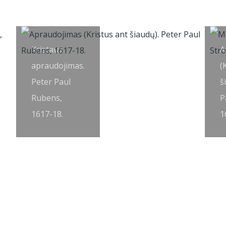
Kristaus
A
apraudojimas.
(
Peter Paul
š
Rubens,
P
1617-18.
1