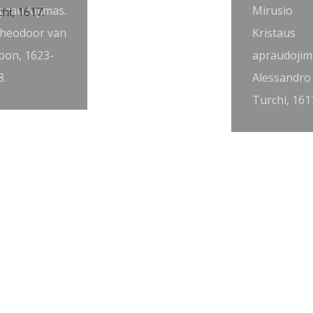
praudojimas.
Mirusio
heodoor van
Kristaus
oon, 1623-
apraudojim
8.
Alessandro
Turchi, 161