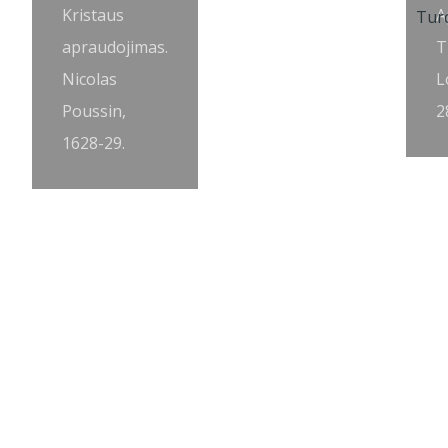
Kristaus
A
apraudojimas.
T
Nicolas
L
Poussin,
2
1628-29.