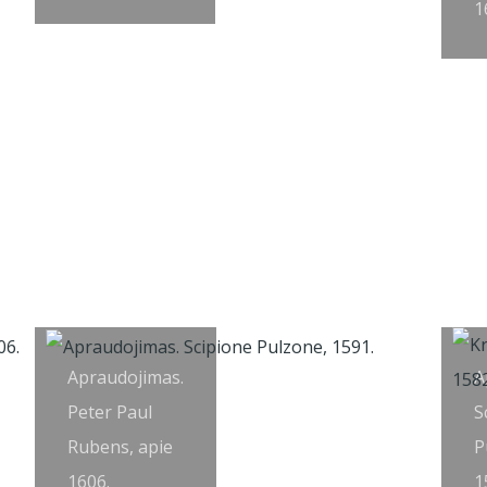
1
Apraudojimas.
A
Peter Paul
S
Rubens, apie
P
1606.
1