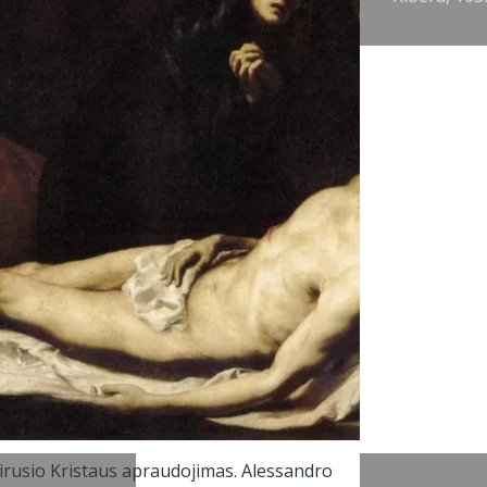
en Heuvel,
647-48.