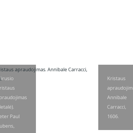
irusio
Kristaus
ristaus
apraudojim
praudojimas
Annibale
detalė).
Carracci,
eter Paul
1606.
ubens,