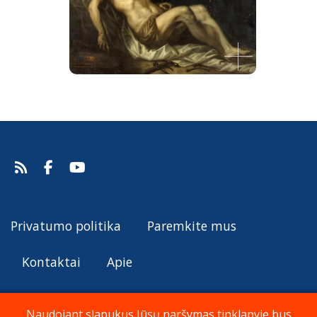
Mirusio Kristaus apraudojimas
Van Ieperen Jan Thomas, 1661.
Šaltinis:
Web Gallery of Art
Van Ieperen Jan Thomas
Privatumo politika
Paremkite mus
Kontaktai
Apie
Naudojant slapukus Jūsų naršymas tinklapyje bus