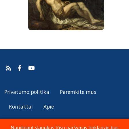
Mirusio Kristaus apraudojimas
Van Ieperen Jan Thomas, 1661.
Šaltinis:
Web Gallery of Art
Van Ieperen Jan Thomas
Privatumo politika
Paremkite mus
Kontaktai
Apie
Naudojant slapukus Jūsų naršymas tinklapyje bus