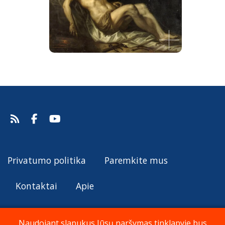
Mirusio Kristaus apraudojimas
Van Ieperen Jan Thomas, 1661.
Šaltinis:
Web Gallery of Art
Van Ieperen Jan Thomas
Privatumo politika
Paremkite mus
Kontaktai
Apie
Naudojant slapukus Jūsų naršymas tinklapyje bus