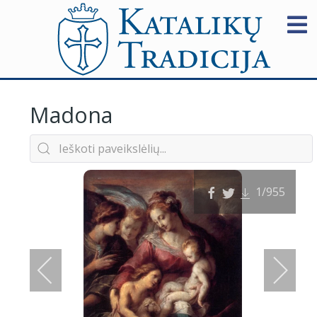
Madona
1
/955