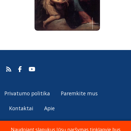
Madona su kūdikiu, šv. Jonu krikštytoju ir
apsilankančiais angelais
Giulio Cesare Procaccini.
Šaltinis:
Web Gallery of Art
Privatumo politika
Paremkite mus
Giulio Cesare Procaccini
Kontaktai
Apie
Naudojant slapukus Jūsų naršymas tinklapyje bus