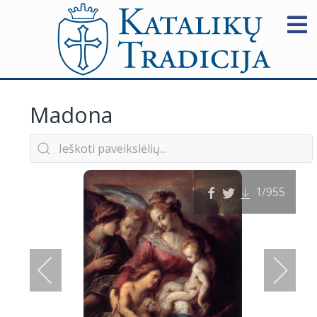
Madona
1
/955