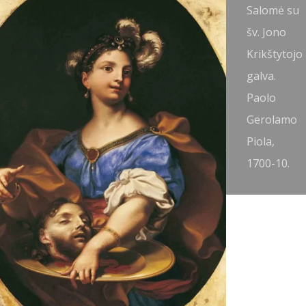
v. Jonas
Salomė su
rikštytojas.
šv. Jono
rancesco
Krikštytojo
olimena,
galva.
725-30.
Paolo
Gerolamo
Piola,
1700-10.