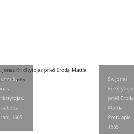
aunas šv.
Šv. Jonas
onas
Krikštytoja
rikštytojas.
prieš Erodą
lisabetta
Mattia
irani, 1665.
Preti, apie
1665.