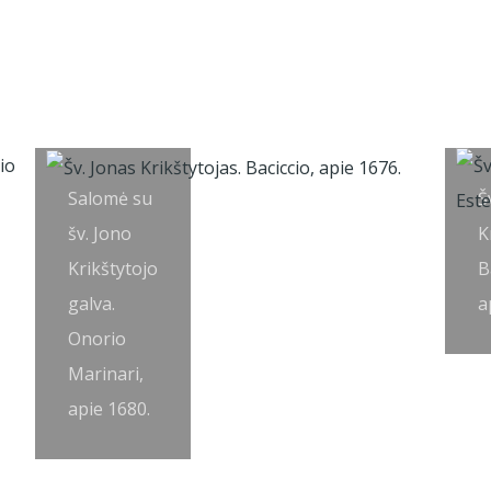
Salomė su
Š
šv. Jono
K
Krikštytojo
B
galva.
a
Onorio
Marinari,
apie 1680.