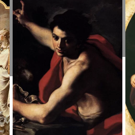
Šv. Jono
Š
Krikštytojo
K
nukirsdinimas.
F
Giovanni
S
Battista
1
Tiepolo, 1732-
33.