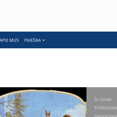
APIE MUS
PAIEŠKA
v. Jonas
Šv. Jonas
rikštytojas.
Krikštytoja
iovanni
pamokslauj