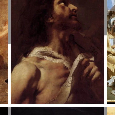
Pierre-Cécile
B
Puvis de
P
Chavannes,
1
apie 1869.