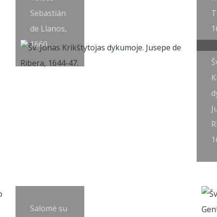
Sebastián
T
de Llanos,
1
1660.
Š
K
d
J
R
1
Salomė su