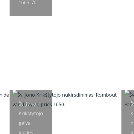
1665-70.
Šv. Jono
Š
Krikštytojo
K
galva.
n
Valdés
R