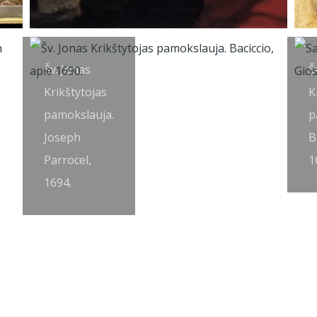
Šv. Jonas
Š
Krikštytojas
K
pamokslauja.
p
Joseph
B
Parrocel,
1
1694.