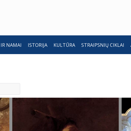
 IR NAMAI
ISTORIJA
KULTŪRA
STRAIPSNIŲ CIKLAI
Šv. Jono
Š
Krikštytojo
K
nukirsdinimas.
G