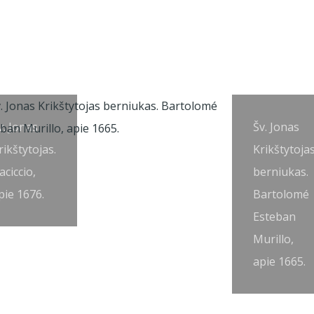
v. Jonas
Šv. Jonas
rikštytojas.
Krikštytoja
aciccio,
berniukas.
pie 1676.
Bartolomé
Esteban
Murillo,
apie 1665.