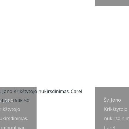
v. Jono
Šv. Jono
rikštytojo
Krikštytojo
ukirsdinimas.
nukirsdinim
ombout van
Carel