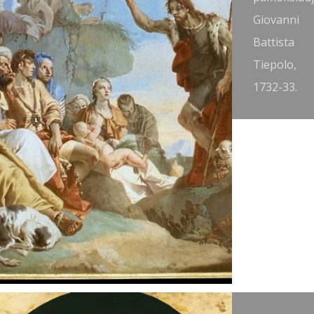
attista
Giovanni
iazzetta,
Battista
740.
Tiepolo,
1732-33.