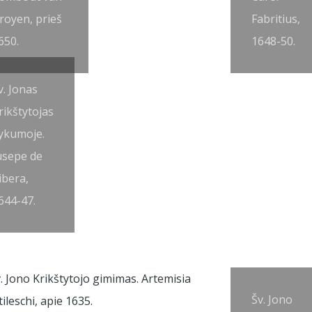
royen, prieš
Fabritius,
650.
1648-50.
v. Jonas
rikštytojas
ykumoje.
usepe de
ibera,
644-47.
Šv. Jono