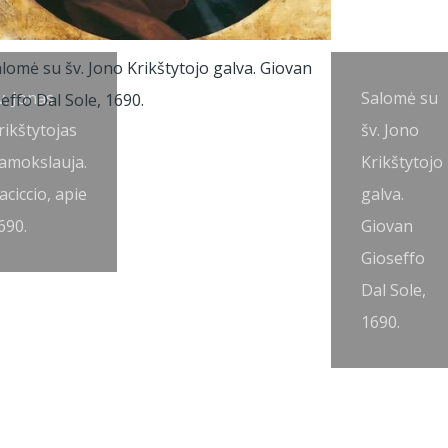
v. Jonas
Salomė su
rikštytojas
šv. Jono
amokslauja.
Krikštytojo
aciccio, apie
galva.
690.
Giovan
Gioseffo
Dal Sole,
1690.