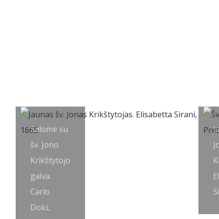
Salomė su
J
šv. Jono
J
Krikštytojo
K
galva.
E
Carlo
S
Dolci,