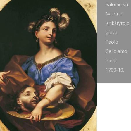
v. Jonas
Salomė su
rikštytojas.
šv. Jono
rancesco
Krikštytojo
olimena,
galva.
725-30.
Paolo
Gerolamo
Piola,
1700-10.