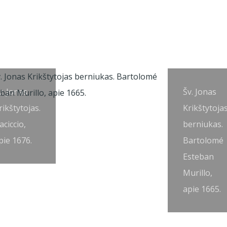
v. Jonas
Šv. Jonas
rikštytojas.
Krikštytoja
aciccio,
berniukas.
pie 1676.
Bartolomé
Esteban
Murillo,
apie 1665.