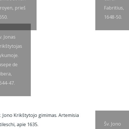
royen, prieš
Fabritius,
650.
1648-50.
v. Jonas
rikštytojas
ykumoje.
usepe de
ibera,
644-47.
Šv. Jono