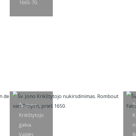
1665-70.
Šv. Jono
Š
Krikštytojo
K
galva.
n
Valdés
R