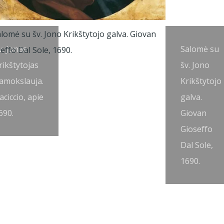
v. Jonas
Salomė su
rikštytojas
šv. Jono
amokslauja.
Krikštytojo
aciccio, apie
galva.
690.
Giovan
Gioseffo
Dal Sole,
1690.