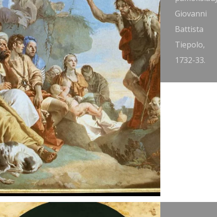
attista
Giovanni
iazzetta,
Battista
740.
Tiepolo,
1732-33.