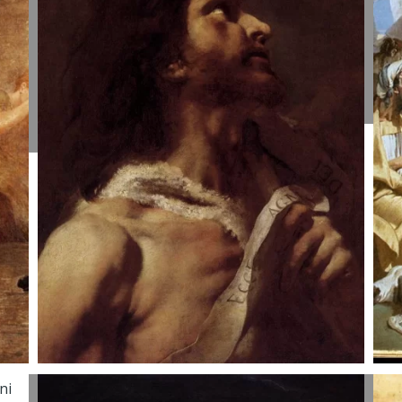
Pierre-Cécile
B
Puvis de
P
Chavannes,
1
apie 1869.