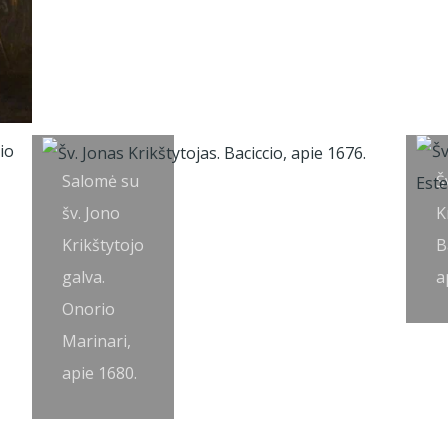
Salomė su
Š
šv. Jono
K
Krikštytojo
B
galva.
a
Onorio
Marinari,
apie 1680.