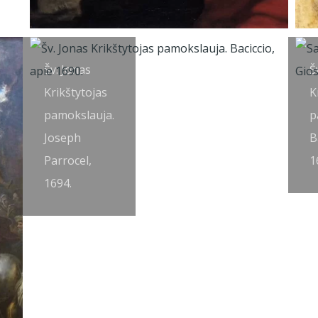
Šv. Jonas
Š
Krikštytojas
K
pamokslauja.
p
Joseph
B
Parrocel,
1
1694.