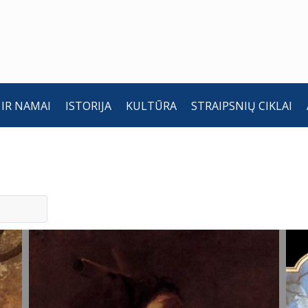
 IR NAMAI
ISTORIJA
KULTŪRA
STRAIPSNIŲ CIKLAI
Šv. Jono
Š
Krikštytojo
K
nukirsdinimas.
G