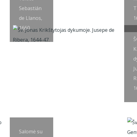
Sebastián
T
de Llanos,
1
1660.
Š
K
d
J
R
1
Salomė su