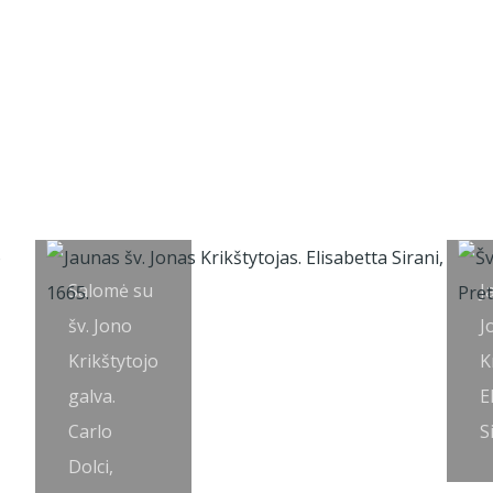
Salomė su
J
šv. Jono
J
Krikštytojo
K
galva.
E
Carlo
S
Dolci,