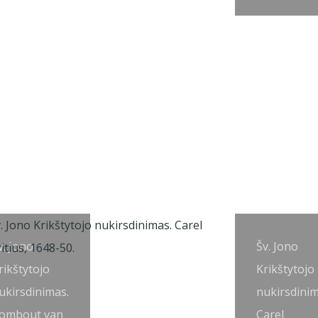
v. Jono
Šv. Jono
rikštytojo
Krikštytojo
ukirsdinimas.
nukirsdinim
ombout van
Carel