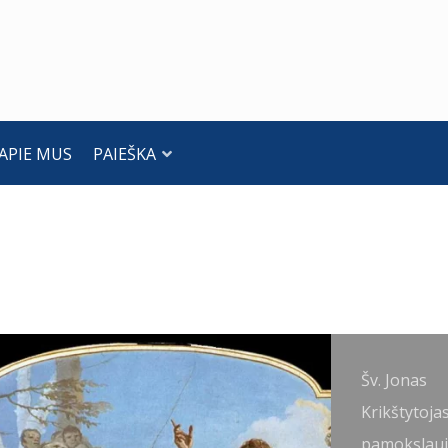
APIE MUS
PAIEŠKA
v. Jonas
Šv. Jonas
rikštytojas.
Krikštytoja
iovanni
pamokslauj