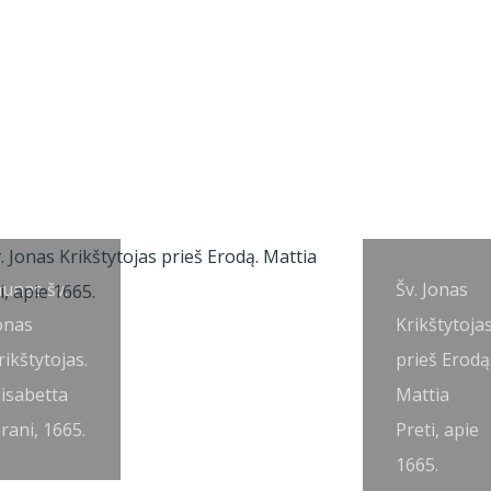
aunas šv.
Šv. Jonas
onas
Krikštytoja
rikštytojas.
prieš Erodą
lisabetta
Mattia
irani, 1665.
Preti, apie
1665.