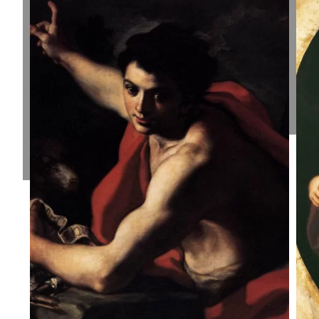
Šv. Jono
Š
Krikštytojo
K
nukirsdinimas.
F
Giovanni
S
Battista
1
Tiepolo, 1732-
33.