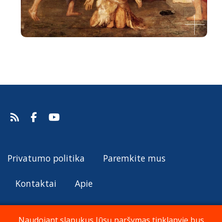
Šv. Jono Krikštytojo nukirsdinimas
Pierre-Cécile Puvis de Chavannes, apie 1869.
Šaltinis:
Web Gallery of Art
Pierre-Cécile Puvis de Chavannes
Privatumo politika
Paremkite mus
Kontaktai
Apie
Naudojant slapukus Jūsų naršymas tinklapyje bus