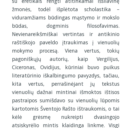
su eretikais rengti atitinkamai išsilavinę
žmonės, todėl išplėtota scholastika –
viduramžiams būdingas mąstymo ir mokslo
būdas, dogminis filosofavimas.
Nevienareikšmiškai vertintas ir antikinio
raštiškojo paveldo įtraukimas į vienuolių
mokymo procesą. Viena vertus, tokių
pagoniškųjų autorių, kaip Vergilijus,
Ciceronas, Ovidijus, kūriniai buvo puikus
literatūrinio iškalbingumo pavyzdys, tačiau,
kita vertus, perrašinėjant jų tekstus
vienuolių dažnai mintinai išmoktos ištisos
pastraipos sumišdavo su vienuolių lūpomis
kartotomis Šventojo Rašto ištraukomis, o tai
kėlė grėsmę nukreipti dvasingojo
atsiskyrėlio mintis klaidinga linkme. Visgi