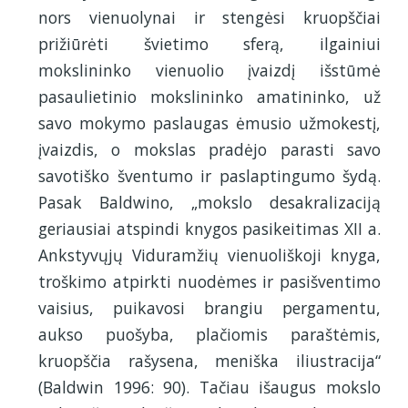
nors vienuolynai ir stengėsi kruopščiai
prižiūrėti švietimo sferą, ilgainiui
mokslininko vienuolio įvaizdį išstūmė
pasaulietinio mokslininko amatininko, už
savo mokymo paslaugas ėmusio užmokestį,
įvaizdis, o mokslas pradėjo parasti savo
savotiško šventumo ir paslaptingumo šydą.
Pasak Baldwino, „mokslo desakralizaciją
geriausiai atspindi knygos pasikeitimas XII a.
Ankstyvųjų Viduramžių vienuoliškoji knyga,
troškimo atpirkti nuodėmes ir pasišventimo
vaisius, puikavosi brangiu pergamentu,
aukso puošyba, plačiomis paraštėmis,
kruopščia rašysena, meniška iliustracija“
(Baldwin 1996: 90). Tačiau išaugus mokslo