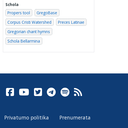
Schola
Propers tool
GregoBase
Corpus Cristi Watershed
Preces Latinae
Gregorian chant hymns
Schola Bellarmina
Privatumo politika
Prenumerata