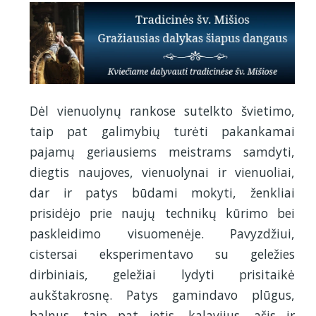
Dėl vienuolynų rankose sutelkto švietimo,
taip pat galimybių turėti pakankamai
pajamų geriausiems meistrams samdyti,
diegtis naujoves, vienuolynai ir vienuoliai,
dar ir patys būdami mokyti, ženkliai
prisidėjo prie naujų technikų kūrimo bei
paskleidimo visuomenėje. Pavyzdžiui,
cistersai eksperimentavo su geležies
dirbiniais, geležiai lydyti prisitaikė
aukštakrosnę. Patys gamindavo plūgus,
balnus, taip pat ietis, kalavijus, ašis ir