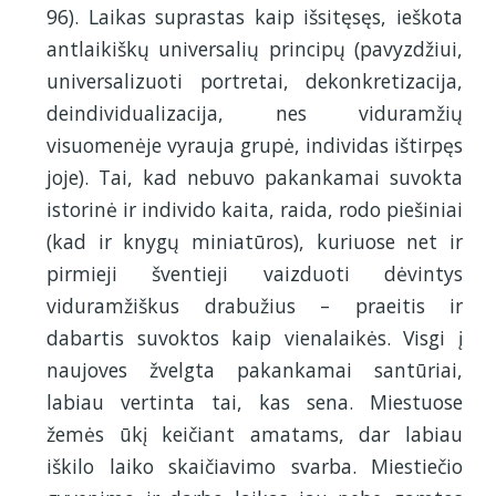
96). Laikas suprastas kaip išsitęsęs, ieškota
antlaikiškų universalių principų (pavyzdžiui,
universalizuoti portretai, dekonkretizacija,
deindividualizacija, nes viduramžių
visuomenėje vyrauja grupė, individas ištirpęs
joje). Tai, kad nebuvo pakankamai suvokta
istorinė ir individo kaita, raida, rodo piešiniai
(kad ir knygų miniatūros), kuriuose net ir
pirmieji šventieji vaizduoti dėvintys
viduramžiškus drabužius – praeitis ir
dabartis suvoktos kaip vienalaikės. Visgi į
naujoves žvelgta pakankamai santūriai,
labiau vertinta tai, kas sena. Miestuose
žemės ūkį keičiant amatams, dar labiau
iškilo laiko skaičiavimo svarba. Miestiečio