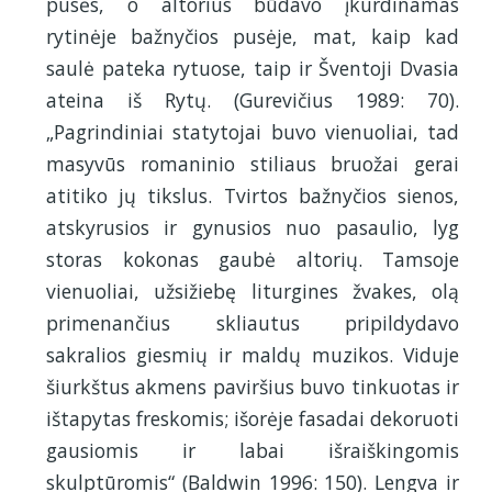
pusės, o altorius būdavo įkurdinamas
rytinėje bažnyčios pusėje, mat, kaip kad
saulė pateka rytuose, taip ir Šventoji Dvasia
ateina iš Rytų. (Gurevičius 1989: 70).
„Pagrindiniai statytojai buvo vienuoliai, tad
masyvūs romaninio stiliaus bruožai gerai
atitiko jų tikslus. Tvirtos bažnyčios sienos,
atskyrusios ir gynusios nuo pasaulio, lyg
storas kokonas gaubė altorių. Tamsoje
vienuoliai, užsižiebę liturgines žvakes, olą
primenančius skliautus pripildydavo
sakralios giesmių ir maldų muzikos. Viduje
šiurkštus akmens paviršius buvo tinkuotas ir
ištapytas freskomis; išorėje fasadai dekoruoti
gausiomis ir labai išraiškingomis
skulptūromis“ (Baldwin 1996: 150). Lengva ir