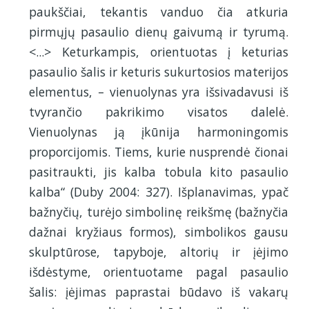
paukščiai, tekantis vanduo čia atkuria
pirmųjų pasaulio dienų gaivumą ir tyrumą.
<...> Keturkampis, orientuotas į keturias
pasaulio šalis ir keturis sukurtosios materijos
elementus, – vienuolynas yra išsivadavusi iš
tvyrančio pakrikimo visatos dalelė.
Vienuolynas ją įkūnija harmoningomis
proporcijomis. Tiems, kurie nusprendė čionai
pasitraukti, jis kalba tobula kito pasaulio
kalba“ (Duby 2004: 327). Išplanavimas, ypač
bažnyčių, turėjo simbolinę reikšmę (bažnyčia
dažnai kryžiaus formos), simbolikos gausu
skulptūrose, tapyboje, altorių ir įėjimo
išdėstyme, orientuotame pagal pasaulio
šalis: įėjimas paprastai būdavo iš vakarų