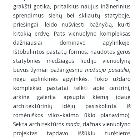
grakšti gotika, pritaikius naujus inžinerinius
sprendimus sienų bei skliautų statyboje,
priešingai, leido nušviesti bažnyčią, kurti
kitokią erdvę. Pats vienuolyno kompleksas
dažniausiai dominavo apylinkėje.
Ištobulintos pastatų formos, naudotos geros
statybinės medžiagos liudijo vienuolyną
buvus žymiai pažangesniu
mažuoju pasauliu
,
negu aplinkinės apylinkės. Tokio uždaro
komplekso pastatai telkti apie centrinį,
arkine galerija apsuptą kiemą (daug
architektūrinių idėjų pasiskolinta iš
romėniškos vilos–kaimo ūkio planavimo).
Sekta architektūros
mada
, dažnas vienuolyno
projektas tapdavo iššūkiu turėtiems