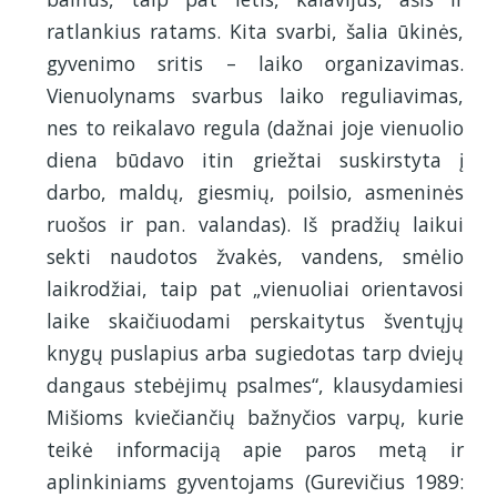
ratlankius ratams. Kita svarbi, šalia ūkinės,
gyvenimo sritis – laiko organizavimas.
Vienuolynams svarbus laiko reguliavimas,
nes to reikalavo regula (dažnai joje vienuolio
diena būdavo itin griežtai suskirstyta į
darbo, maldų, giesmių, poilsio, asmeninės
ruošos ir pan. valandas). Iš pradžių laikui
sekti naudotos žvakės, vandens, smėlio
laikrodžiai, taip pat „vienuoliai orientavosi
laike skaičiuodami perskaitytus šventųjų
knygų puslapius arba sugiedotas tarp dviejų
dangaus stebėjimų psalmes“, klausydamiesi
Mišioms kviečiančių bažnyčios varpų, kurie
teikė informaciją apie paros metą ir
aplinkiniams gyventojams (Gurevičius 1989: