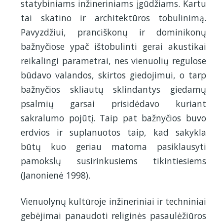
statybiniams inžineriniams įgūdžiams. Kartu
tai skatino ir architektūros tobulinimą.
Pavyzdžiui, pranciškonų ir dominikonų
bažnyčiose ypač ištobulinti gerai akustikai
reikalingi parametrai, nes vienuolių regulose
būdavo valandos, skirtos giedojimui, o tarp
bažnyčios skliautų sklindantys giedamų
psalmių garsai prisidėdavo kuriant
sakralumo pojūtį. Taip pat bažnyčios buvo
erdvios ir suplanuotos taip, kad sakykla
būtų kuo geriau matoma pasiklausyti
pamokslų susirinkusiems tikintiesiems
(Janonienė 1998).
Vienuolynų kultūroje inžineriniai ir techniniai
gebėjimai panaudoti religinės pasaulėžiūros