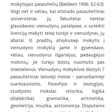
mokytojais pasauliečių (Baldwin 1996: 62-63).
Visgi net ir vėliau, kai atsirado pasaulietiniai
universitetai, jų fakultetai neretai
glausdavosi vienuolynų patalpose, o suteikti
licenciją mokyti teisę turėjo ir vienuolynai, jų
abatai. Iš pradžių atvykusieji mokytis į
vienuolyno mokyklą jame ir gyvendavo,
vėliau, vienuolynui išgarsėjus, padaugėjus
mokinių, jie turėjo būstą nuomotis pas
miestelėnus. Vienuolynų mokyklose dėstyti 7
pasaulietiniai laisvieji menai – paruošiamieji
svarbiausioms, filosofijos ir teologijos,
studijoms mokslai: retorika, logika
(dialektika), gramatika, aritmetika,
geometrija, muzika, astronomija. Disputams