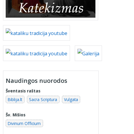
Naudingos nuorodos
Šventasis raštas
Biblija.lt
Sacra Scriptura
Vulgata
Šv. Mišios
Divinum Officium