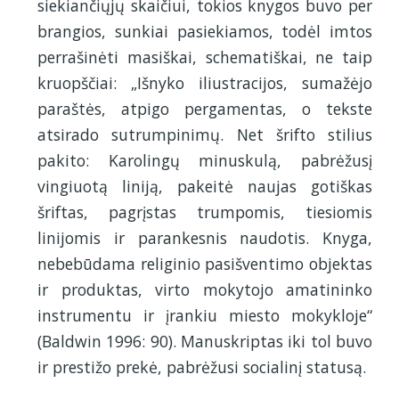
siekiančiųjų skaičiui, tokios knygos buvo per
brangios, sunkiai pasiekiamos, todėl imtos
perrašinėti masiškai, schematiškai, ne taip
kruopščiai: „Išnyko iliustracijos, sumažėjo
paraštės, atpigo pergamentas, o tekste
atsirado sutrumpinimų. Net šrifto stilius
pakito: Karolingų minuskulą, pabrėžusį
vingiuotą liniją, pakeitė naujas gotiškas
šriftas, pagrįstas trumpomis, tiesiomis
linijomis ir parankesnis naudotis. Knyga,
nebebūdama religinio pasišventimo objektas
ir produktas, virto mokytojo amatininko
instrumentu ir įrankiu miesto mokykloje“
(Baldwin 1996: 90). Manuskriptas iki tol buvo
ir prestižo prekė, pabrėžusi socialinį statusą.