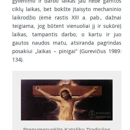
gyvenimo ir darbo laikas jau nebe gamtos
ciklų laikas, bet bokšte įtaisyto mechaninio
laikrodžio (ėmė rastis XIII a. pab., dažnai
teigiama, jog būtent vienuoliai jį ir sukūrė)
laikas, tampantis darbo, o kartu ir juo
gautos naudos matu, atsiranda pagrindas
posakiui „laikas – pinigai“ (Gurevičius 1989:
134).
Prenumeruokite Katalikų Tradicijos