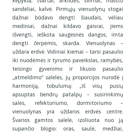
kepykla, tvartai, arklidės, svirnai, maisto
sandėliai, kalvė. Pirmųjų vienuolynų stogai
dažnai būdavo dengti šiaudais, vėliau
mediniai, dažnai kildavo gaisrai, jiems
išvengti, ieškota saugesnės dangos, imta
dengti čerpėmis, skarda. Vienuolynas –
uždara erdvė. Vidiniai kiemai – tarsi pasaulio
iki nuodėmės ir tyrumo paveikslas, ramybės,
teisingo gyvenimo ir likusio pasaulio
„atmeldimo“ salelės, jų proporcijos nurodė į
harmoniją, tobulumą: „Iš visų pusių
apsuptas bendrų patalpų – susirinkimų
salės, refektoriumo, dormitoriumo –
vienuolynas yra uždaros erdvės centre.
Švarios gamtos salelė, izoliuota nuo ją
supančio blogio: oras, saulė, medžiai,