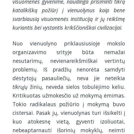
visuomenės gyvenime, naudinga prisiminti tikrą
katalikišką požiūrį į vienuolynus kaip bene
svarbiausią visuomenės instituciją ir jų reikšmę
kuriantis bei vystantis krikščioniškai civilizacijai.
Nuo vienuolyno priklausiusioje mokslo
organizavimo srityje būta nemažai
nesutarimų, nevienareikšmiškai vertintų
problemų. Iš pradžių nenorėta samdyti
dėstytojų pasauliečių, neva jie neteikia
tikrųjų
žinių, neveda sielos tobulėjimo keliu.
Kritikuotas užmokesčio už mokymą ėmimas.
Tokio radikalaus požiūrio į mokymą buvo
cistersai. Pasak jų, vienuolynas turi išsikelti į
kuo atokesnę vietą, gyventi izoliuotai,
nebeaptarnauti išorinių mokyklų, neimti