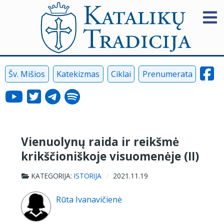
Šv. Mišios
Katekizmas
Ciklai
Prenumerata
Vienuolynų raida ir reikšmė
krikščioniškoje visuomenėje (II)
KATEGORIJA:
ISTORIJA
2021.11.19
Rūta Ivanavičienė