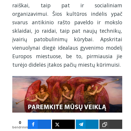
raiškai, taip pat ir socialiniam
organizavimui. Šios kultūros indėlis ypač
svarus antikinio rašto paveldo ir mokslo
sklaidai, jo raidai, taip pat naujų technikų,
įvairių patobulinimų kūrybai. Apskritai
vienuolynai diegė idealaus gyvenimo modelį
Europos miestuose, be to, pirmiausia jie
turėjo didelės įtakos pačių miestų kūrimuisi.
0
bendrinimų