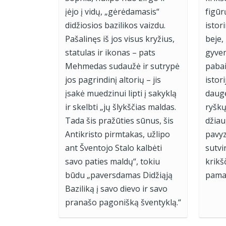
įėjo į vidų, „gėrėdamasis“
figūr
didžiosios bazilikos vaizdu.
istori
Pašalinęs iš jos visus kryžius,
beje,
statulas ir ikonas – pats
gyven
Mehmedas sudaužė ir sutrypė
pabai
jos pagrindinį altorių – jis
istor
įsakė muedzinui lipti į sakyklą
dauge
ir skelbti „jų šlykščias maldas.
ryškų
Tada šis pražūties sūnus, šis
džiau
Antikristo pirmtakas, užlipo
pavyz
ant Šventojo Stalo kalbėti
sutvi
savo paties maldų“, tokiu
krik
būdu „paversdamas Didžiąją
pama
Baziliką į savo dievo ir savo
pranašo pagonišką šventyklą.“