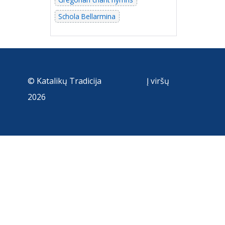
Schola Bellarmina
© Katalikų Tradicija
Į viršų
2026