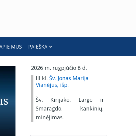
APIE MUS
PAIEŠKA
2026 m. rugpjūčio 8 d.
III kl.
Šv. Jonas Marija
Vianėjus, išp.
Šv. Kirijako, Largo ir
Smaragdo, kankinių,
minėjimas.