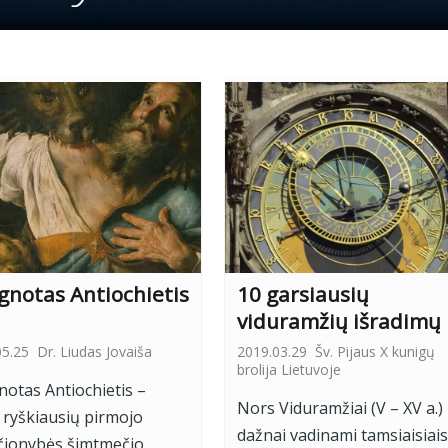
Ignotas Antiochietis
10 garsiausių
viduramžių išradimų
05.25
Dr. Liudas Jovaiša
2019.03.29
Šv. Pijaus X kunigų
brolija Lietuvoje
gnotas Antiochietis –
Nors Viduramžiai (V – XV a.)
 ryškiausių pirmojo
dažnai vadinami tamsiaisiais
čionybės šimtmečio