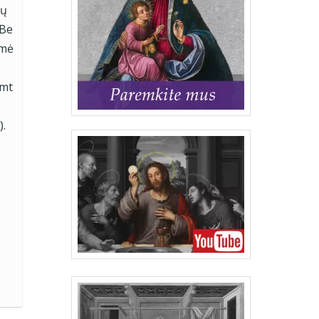
ių
 Be
ėmė
imt
).