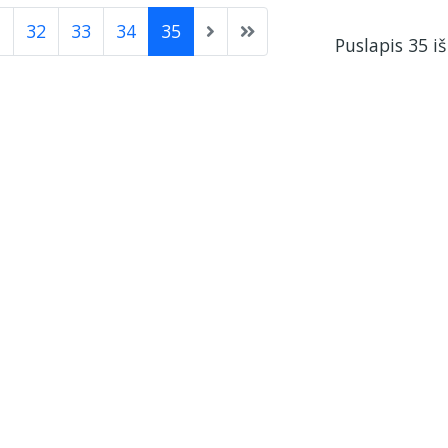
1
32
33
34
35
Puslapis 35 iš