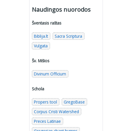
Naudingos nuorodos
Šventasis raštas
Biblija.lt
Sacra Scriptura
Vulgata
Šv. Mišios
Divinum Officium
Schola
Propers tool
GregoBase
Corpus Cristi Watershed
Preces Latinae
Gregorian chant hymns