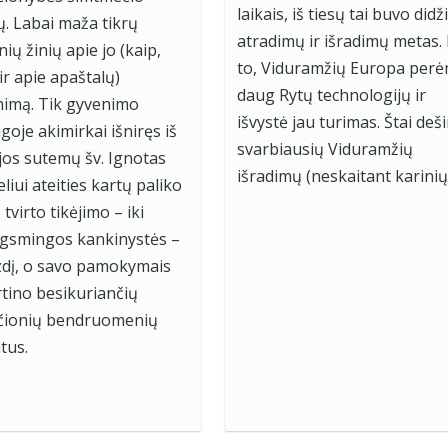
laikais, iš tiesų tai buvo didž
ų. Labai maža tikrų
atradimų ir išradimų metas.
nių žinių apie jo (kaip,
to, Viduramžių Europa per
 ir apie apaštalų)
daug Rytų technologijų ir
imą. Tik gyvenimo
išvystė jau turimas. Štai deš
goje akimirkai išniręs iš
svarbiausių Viduramžių
ijos sutemų šv. Ignotas
išradimų (neskaitant karinių
liui ateities kartų paliko
 tvirto tikėjimo – iki
gsmingos kankinystės –
dį, o savo pamokymais
rtino besikuriančių
ščionių bendruomenių
tus.