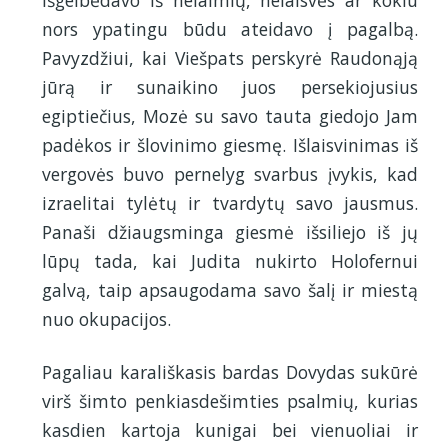
išgelbėdavo iš nelaimių, nelaisvės ar kokiu
nors ypatingu būdu ateidavo į pagalbą.
Pavyzdžiui, kai Viešpats perskyrė Raudonąją
jūrą ir sunaikino juos persekiojusius
egiptiečius, Mozė su savo tauta giedojo Jam
padėkos ir šlovinimo giesmę. Išlaisvinimas iš
vergovės buvo pernelyg svarbus įvykis, kad
izraelitai tylėtų ir tvardytų savo jausmus.
Panaši džiaugsminga giesmė išsiliejo iš jų
lūpų tada, kai Judita nukirto Holofernui
galvą, taip apsaugodama savo šalį ir miestą
nuo okupacijos.
Pagaliau karališkasis bardas Dovydas sukūrė
virš šimto penkiasdešimties psalmių, kurias
kasdien kartoja kunigai bei vienuoliai ir