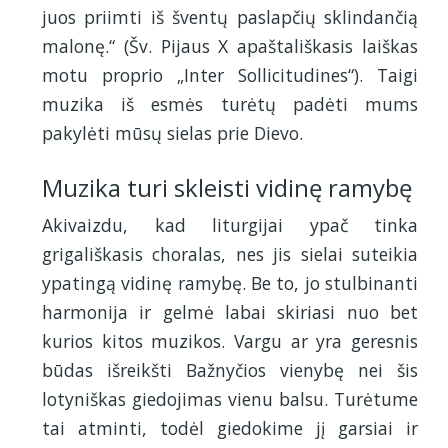
juos priimti iš šventų paslapčių sklindančią
malonę.“ (Šv. Pijaus X apaštališkasis laiškas
motu proprio „Inter Sollicitudines“). Taigi
muzika iš esmės turėtų padėti mums
pakylėti mūsų sielas prie Dievo.
Muzika turi skleisti vidinę ramybę
Akivaizdu, kad liturgijai ypač tinka
grigališkasis choralas, nes jis sielai suteikia
ypatingą vidinę ramybę. Be to, jo stulbinanti
harmonija ir gelmė labai skiriasi nuo bet
kurios kitos muzikos. Vargu ar yra geresnis
būdas išreikšti Bažnyčios vienybę nei šis
lotyniškas giedojimas vienu balsu. Turėtume
tai atminti, todėl giedokime jį garsiai ir