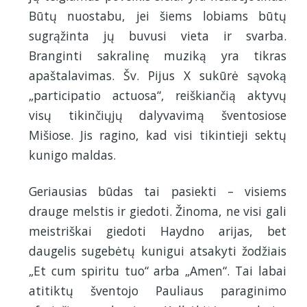
Būtų nuostabu, jei šiems lobiams būtų
sugrąžinta jų buvusi vieta ir svarba.
Branginti sakralinę muziką yra tikras
apaštalavimas. Šv. Pijus X sukūrė sąvoką
„participatio actuosa“, reiškiančią aktyvų
visų tikinčiųjų dalyvavimą šventosiose
Mišiose. Jis ragino, kad visi tikintieji sektų
kunigo maldas.
Geriausias būdas tai pasiekti – visiems
drauge melstis ir giedoti. Žinoma, ne visi gali
meistriškai giedoti Haydno arijas, bet
daugelis sugebėtų kunigui atsakyti žodžiais
„Et cum spiritu tuo“ arba „Amen“. Tai labai
atitiktų šventojo Pauliaus paraginimo