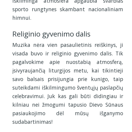
iškilminga atmosfera apgaubia svarbias
sporto rungtynes skambant nacionaliniam
himnui.
Religinio gyvenimo dalis
Muzika nėra vien pasaulietinis reiškinys, ji
visada buvo ir religinio gyvenimo dalis. Tik
pagalvokime apie nuostabią atmosferą,
įsivyraujančią liturgijos metu, kai tikintieji
savo balsais prisijungia prie kunigo, taip
suteikdami iškilmingumo šventųjų paslapčių
celebravimui. Juk kas gali būti didingiau ir
kilniau nei žmogumi tapusio Dievo Sūnaus
pasiaukojimo dėl mūsų išganymo
sudabartinimas!