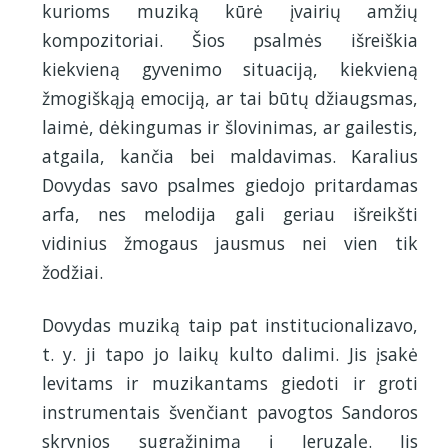
kurioms muziką kūrė įvairių amžių
kompozitoriai. Šios psalmės išreiškia
kiekvieną gyvenimo situaciją, kiekvieną
žmogiškąją emociją, ar tai būtų džiaugsmas,
laimė, dėkingumas ir šlovinimas, ar gailestis,
atgaila, kančia bei maldavimas. Karalius
Dovydas savo psalmes giedojo pritardamas
arfa, nes melodija gali geriau išreikšti
vidinius žmogaus jausmus nei vien tik
žodžiai.
Dovydas muziką taip pat institucionalizavo,
t. y. ji tapo jo laikų kulto dalimi. Jis įsakė
levitams ir muzikantams giedoti ir groti
instrumentais švenčiant pavogtos Sandoros
skrynios sugrąžinimą į Jeruzalę. Jis