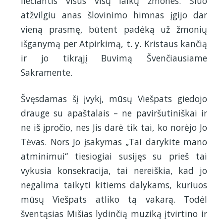
liečiantis visus visų laikų žmones. Šiuo
atžvilgiu anas šlovinimo himnas įgijo dar
vieną prasmę, būtent padėką už žmonių
išganymą per Atpirkimą, t. y. Kristaus kančią
ir jo tikrąjį Buvimą Švenčiausiame
Sakramente.
Švęsdamas šį įvykį, mūsų Viešpats giedojo
drauge su apaštalais – ne paviršutiniškai ir
ne iš įpročio, nes Jis darė tik tai, ko norėjo Jo
Tėvas. Nors Jo įsakymas „Tai darykite mano
atminimui“ tiesiogiai susijęs su prieš tai
vykusia konsekracija, tai nereiškia, kad jo
negalima taikyti kitiems dalykams, kuriuos
mūsų Viešpats atliko tą vakarą. Todėl
šventąsias Mišias lydinčią muziką įtvirtino ir