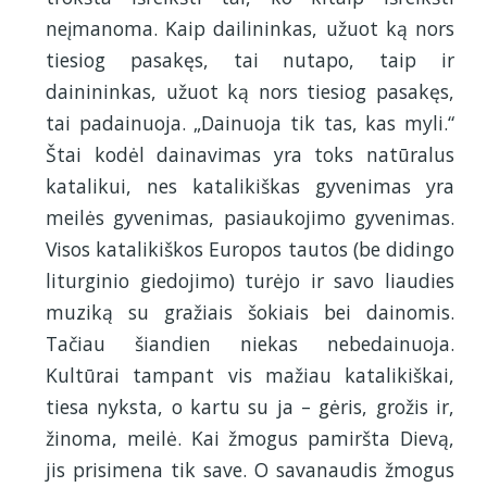
neįmanoma. Kaip dailininkas, užuot ką nors
tiesiog pasakęs, tai nutapo, taip ir
dainininkas, užuot ką nors tiesiog pasakęs,
tai padainuoja. „Dainuoja tik tas, kas myli.“
Štai kodėl dainavimas yra toks natūralus
katalikui, nes katalikiškas gyvenimas yra
meilės gyvenimas, pasiaukojimo gyvenimas.
Visos katalikiškos Europos tautos (be didingo
liturginio giedojimo) turėjo ir savo liaudies
muziką su gražiais šokiais bei dainomis.
Tačiau šiandien niekas nebedainuoja.
Kultūrai tampant vis mažiau katalikiškai,
tiesa nyksta, o kartu su ja – gėris, grožis ir,
žinoma, meilė. Kai žmogus pamiršta Dievą,
jis prisimena tik save. O savanaudis žmogus