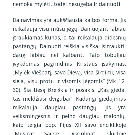
nemoka mylėti, todėl nesugeba ir dainuoti.“
Dainavimas yra aukščiausia kalbos forma. Jis
reikalauja visų mūsų jėgų. Dainuojant labiau
įtraukiamas kūnas, o tai reikalauja didesnių
pastangų. Dainuoti reiškia visiškai įsitraukti,
daug labiau nei kalbant. Taip tobuliau
įvykdomas pagrindinis Kristaus įsakymas:
„Mylėk Viešpatį, savo Dievą, visa širdimi, visa
siela, visu protu ir visomis jėgomis“ (Mk 12,
30). Šią tiesą išreiškia ir posakis: „Kas gieda,
tas meldžiasi dvigubai“. Kadangi giedojimas
reikalauja daugiau pastangų, jis yra
veiksmingesnis ir pelno daugiau malonių,
kaip teigia pop. Pijus XII savo enciklikoje
„Musicæ Sacræ Disciplina“, skirtoje