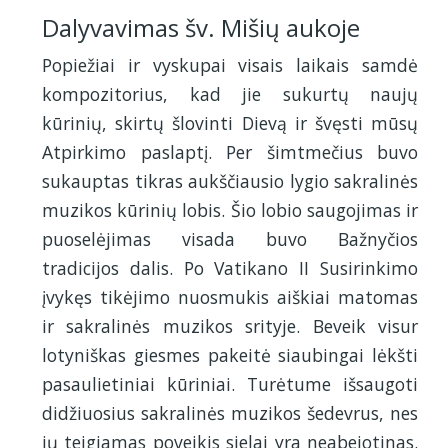
Dalyvavimas šv. Mišių aukoje
Popiežiai ir vyskupai visais laikais samdė
kompozitorius, kad jie sukurtų naujų
kūrinių, skirtų šlovinti Dievą ir švęsti mūsų
Atpirkimo paslaptį. Per šimtmečius buvo
sukauptas tikras aukščiausio lygio sakralinės
muzikos kūrinių lobis. Šio lobio saugojimas ir
puoselėjimas visada buvo Bažnyčios
tradicijos dalis. Po Vatikano II Susirinkimo
įvykęs tikėjimo nuosmukis aiškiai matomas
ir sakralinės muzikos srityje. Beveik visur
lotyniškas giesmes pakeitė siaubingai lėkšti
pasaulietiniai kūriniai. Turėtume išsaugoti
didžiuosius sakralinės muzikos šedevrus, nes
jų teigiamas poveikis sielai yra neabejotinas.