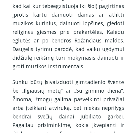
kad kai kur tebeegzistuoja iki šiol) pagirtinas
įprotis kartu dainuoti dainas ar atlikti
muzikos kūrinius, dainuoti lopšines, giedoti
religines giesmes prie prakartėlės, Kalėdų
eglutės ar po bendros Rožančiaus maldos.
Daugelis tyrimų parodė, kad vaikų ugdymui
didžiulę reikšmę turi mokymasis dainuoti ir
groti muzikos instrumentais.
Sunku būtų įsivaizduoti gimtadienio šventę
be „Ilgiausių metų“ ar „Su gimimo diena“.
Žinoma, žmogų galima pasveikinti privačiai
arba įteikiant atviruką, bet niekas neprilygs
bendrai svečių dainai jubiliato garbei.
Pagaliau prisiminkime, kokia įkvepianti ir