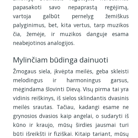
papasakoti savo nepaprastą regėjimą,
vartoja galbūt pernelyg žemiškus
palyginimus, bet, kita vertus, tarp muzikos
čia, žemėje, ir muzikos danguje esama
neabejotinos analogijos.
Mylinčiam būdinga dainuoti
Žmogaus siela, įkvėpta meilės, geba skleisti
melodingus ir harmoningus garsus,
mėgindama šlovinti Dievą. Visų pirma tai yra
vidinis reiškinys, iš sielos sklindantis dvasinis
meilės srautas. Tačiau, kadangi esame ne
grynosios dvasios kaip angelai, o sudaryti iš
kūno ir kraujo, mūsų širdies jausmai turi
būti išreikšti ir fiziškai. Kitaip tariant, mūsų