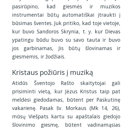
pasirūpino, kad giesmės ir muzikos
instrumentai būtų automatiškai įtraukti į
būsimas šventes. Juk pritiko, kad toje vietoje,
kur buvo Sandoros Skrynia, t. y. kur Dievas
ypatingu būdu buvo su savo tauta ir buvo
jos garbinamas, Jis būtų šlovinamas ir
giesmėmis, ir žodžiais.
Kristaus požiūris į muziką
Atidūs Šventojo Rašto skaitytojai gali
prisiminti vietą, kur Jėzus Kristus taip pat
meldėsi giedodamas, būtent per Paskutinę
vakarienę. Pasak šv. Morkaus (Mk 14, 26),
mūsų Viešpats kartu su apaštalais giedojo
šlovinimo giesmę, būtent vadinamąsias