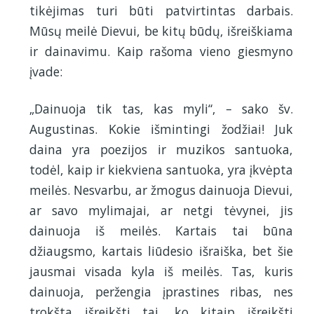
tikėjimas turi būti patvirtintas darbais.
Mūsų meilė Dievui, be kitų būdų, išreiškiama
ir dainavimu. Kaip rašoma vieno giesmyno
įvade:
„Dainuoja tik tas, kas myli“, – sako šv.
Augustinas. Kokie išmintingi žodžiai! Juk
daina yra poezijos ir muzikos santuoka,
todėl, kaip ir kiekviena santuoka, yra įkvėpta
meilės. Nesvarbu, ar žmogus dainuoja Dievui,
ar savo mylimajai, ar netgi tėvynei, jis
dainuoja iš meilės. Kartais tai būna
džiaugsmo, kartais liūdesio išraiška, bet šie
jausmai visada kyla iš meilės. Tas, kuris
dainuoja, peržengia įprastines ribas, nes
trokšta išreikšti tai, ko kitaip išreikšti