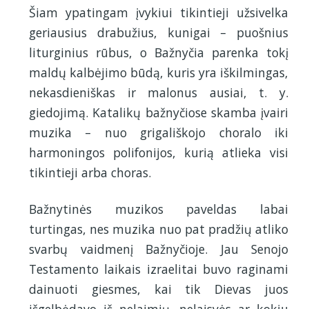
Šiam ypatingam įvykiui tikintieji užsivelka
geriausius drabužius, kunigai – puošnius
liturginius rūbus, o Bažnyčia parenka tokį
maldų kalbėjimo būdą, kuris yra iškilmingas,
nekasdieniškas ir malonus ausiai, t. y.
giedojimą. Katalikų bažnyčiose skamba įvairi
muzika – nuo grigališkojo choralo iki
harmoningos polifonijos, kurią atlieka visi
tikintieji arba choras.
Bažnytinės muzikos paveldas labai
turtingas, nes muzika nuo pat pradžių atliko
svarbų vaidmenį Bažnyčioje. Jau Senojo
Testamento laikais izraelitai buvo raginami
dainuoti giesmes, kai tik Dievas juos