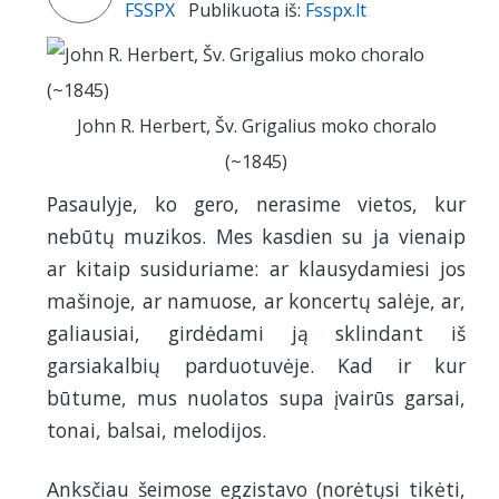
FSSPX
Publikuota iš:
Fsspx.lt
John R. Herbert, Šv. Grigalius moko choralo
(~1845)
Pasaulyje, ko gero, nerasime vietos, kur
nebūtų muzikos. Mes kasdien su ja vienaip
ar kitaip susiduriame: ar klausydamiesi jos
mašinoje, ar namuose, ar koncertų salėje, ar,
galiausiai, girdėdami ją sklindant iš
garsiakalbių parduotuvėje. Kad ir kur
būtume, mus nuolatos supa įvairūs garsai,
tonai, balsai, melodijos.
Anksčiau šeimose egzistavo (norėtųsi tikėti,