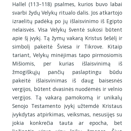
Hallel (113–118) psalmes, kurios buvo labai
svarbi žydų Velykų ritualo dalis. Jos atkartojo
izraelitų padėką po jų išlaisvinimo iš Egipto
nelaisvės. Visa Velykų šventė sukosi būtent
apie šį įvykį. Tą žymų vakarą Kristus šešėlį ir
simbolį pakeitė Šviesa ir Tikrove. Kitaip
tariant, Velykų minėjimas tapo pirmosiomis
Mišiomis, per kurias išlaisvinimą iš
žmogiškųjų pančių paslaptingu būdu
pakeitė išlaisvinimas iš daug baisesnės
vergijos, būtent dvasinės nuodėmės ir velnio
vergijos. Tą vakarą pamokomą ir unikalų
Senojo Testamento įvykį užtemdė Kristaus
įvykdytas atpirkimas, veiksmas, nesusijęs su
jokia konkrečia tauta ar epocha, bet