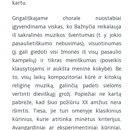
kartu.
Grigališkajame chorale nuostabiai
įgyvendinama viskas, ko Bažnyčia reikalauja
iš sakralinės muzikos: šventumas (t. y. jokio
pasaulietiškumo nebuvimas), visuotinumas
(jį gali giedoti visi žmonės iš visų pasaulio
kampelių) ir tikras meniškumas (poveikis
klausytojams ir aukšta meninė kokybė). Be
to, visų laikų kompozitoriai kūrė ir kitokią
religinę muziką, galinčią padėti sieloms
vertinti dieviškąjį grožį. Popiežiai ne kartą
pabrėžė, kad šiuo požiūriu XX amžius nėra
išimtis. Tiesa, jie turi omenyje klasikinius
kūrinius, kurie atitinka minėtus kriterijus.
Avangardiniai ar eksperimentiniai kūriniai,