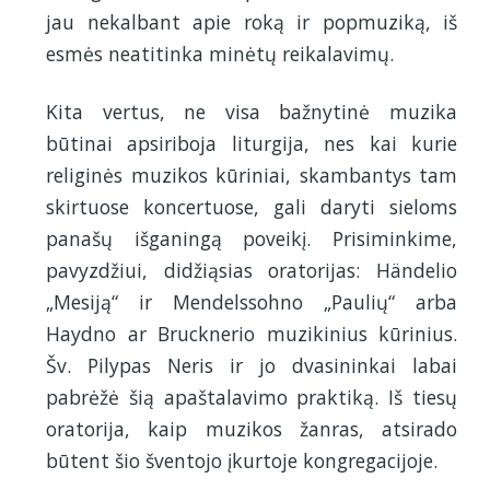
jau nekalbant apie roką ir popmuziką, iš
esmės neatitinka minėtų reikalavimų.
Kita vertus, ne visa bažnytinė muzika
būtinai apsiriboja liturgija, nes kai kurie
religinės muzikos kūriniai, skambantys tam
skirtuose koncertuose, gali daryti sieloms
panašų išganingą poveikį. Prisiminkime,
pavyzdžiui, didžiąsias oratorijas: Händelio
„Mesiją“ ir Mendelssohno „Paulių“ arba
Haydno ar Brucknerio muzikinius kūrinius.
Šv. Pilypas Neris ir jo dvasininkai labai
pabrėžė šią apaštalavimo praktiką. Iš tiesų
oratorija, kaip muzikos žanras, atsirado
būtent šio šventojo įkurtoje kongregacijoje.