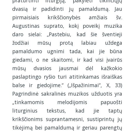
praturtinti liturgiją, pakylėti tikinčiųjų
dvasią ir padidinti jų pamaldumą. Jau
pirmaisiais krikščionybės amžiais šv.
Augustinas suprato, kokį poveikį muzika
daro sielai: „Pastebiu, kad šie šventieji
žodžiai mūsų protą labiau uždega
pamaldumo ugnimi tada, kai jie būna
giedami, o ne skaitomi, ir kad visi įvairūs
mūsų dvasios jausmai dėl kažkokio
paslaptingo ryšio turi atitinkamas išraiškas
balse ir giedojime.“ („Išpažinimai“, X, 33)
Pagrindinė sakralinės muzikos užduotis yra
„tinkamomis melodijomis papuošti
liturginius tekstus, kad jie taptų
krikščionims suprantamesni, sustiprintų jų
tikėjimą bei pamaldumą ir geriau parengtų