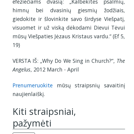
efeziečiams dvasią: „Kalbėkitės psalmių,
himnų bei dvasinių giesmių žodžiais,
giedokite ir šlovinkite savo širdyse Viešpatį,
visuomet ir už viską dėkodami Dievui Tėvui
mūsų Viešpaties Jėzaus Kristaus vardu.“ (Ef 5,
19)
VERSTA IŠ: „Why Do We Sing in Church?“,
The
Angelus
, 2012 March - April
Prenumeruokite
mūsų straipsnių savaitinį
naujienlaiškį.
Kiti straipsniai,
pažymėti