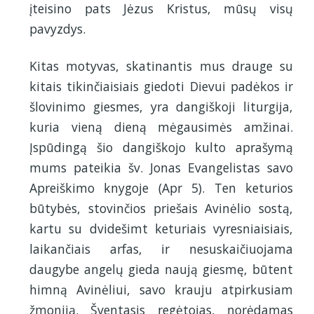
įteisino pats Jėzus Kristus, mūsų visų
pavyzdys.
Kitas motyvas, skatinantis mus drauge su
kitais tikinčiaisiais giedoti Dievui padėkos ir
šlovinimo giesmes, yra dangiškoji liturgija,
kuria vieną dieną mėgausimės amžinai.
Įspūdingą šio dangiškojo kulto aprašymą
mums pateikia šv. Jonas Evangelistas savo
Apreiškimo knygoje (Apr 5). Ten keturios
būtybės, stovinčios priešais Avinėlio sostą,
kartu su dvidešimt keturiais vyresniaisiais,
laikančiais arfas, ir nesuskaičiuojama
daugybe angelų gieda naują giesmę, būtent
himną Avinėliui, savo krauju atpirkusiam
žmoniją. Šventasis regėtojas, norėdamas