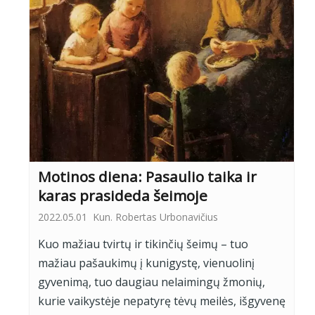
Motinos diena: Pasaulio taika ir
karas prasideda šeimoje
2022.05.01
Kun. Robertas Urbonavičius
Kuo mažiau tvirtų ir tikinčių šeimų – tuo
mažiau pašaukimų į kunigystę, vienuolinį
gyvenimą, tuo daugiau nelaimingų žmonių,
kurie vaikystėje nepatyrę tėvų meilės, išgyvenę