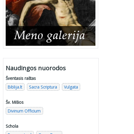
Naudingos nuorodos
Šventasis raštas
Biblija.lt
Sacra Scriptura
Vulgata
Šv. Mišios
Divinum Officium
Schola