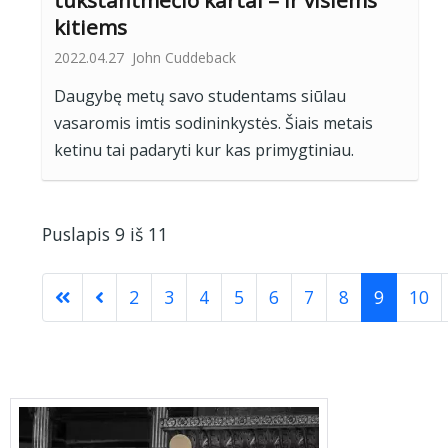
kitiems
2022.04.27
John Cuddeback
Daugybę metų savo studentams siūlau
vasaromis imtis sodininkystės. Šiais metais
ketinu tai padaryti kur kas primygtiniau.
Puslapis 9 iš 11
2
3
4
5
6
7
8
9
10