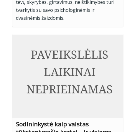
tėvų skyrybas, girtavimus, neištikimybes turi
tvarkytis su savo psichologinėmis ir
dvasinėmis žaizdomis.
Sodininkystė kaip vaistas
tūkstantmečio kartai – ir visiems