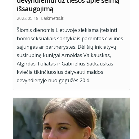
devyndieniui už tiesos apie šeimą
išsaugojimą
2022.05.18
Laikmetis.lt
Šiomis dienomis Lietuvoje siekiama įteisinti
homoseksualiais santykiais paremtas civilines
sąjungas ar partnerystes. Dėl šių iniciatyvų
susirūpinę kunigai Arnoldas Valkauskas,
Algirdas Toliatas ir Gabrielius Satkauskas
kviečia tikinčiuosius dalyvauti maldos
devyndienyje nuo gegužės 20 d.