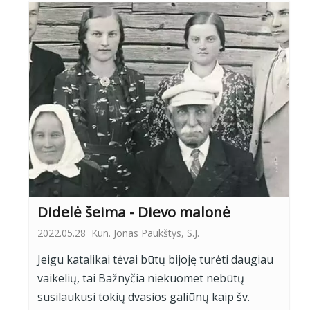
Didelė šeima - Dievo malonė
2022.05.28
Kun. Jonas Paukštys, S.J.
Jeigu katalikai tėvai būtų bijoję turėti daugiau
vaikelių, tai Bažnyčia niekuomet nebūtų
susilaukusi tokių dvasios galiūnų kaip šv.