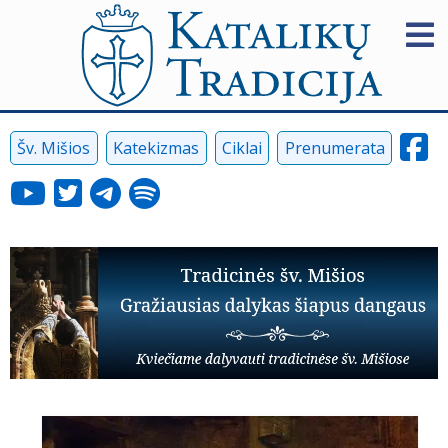
Šv. Mišios
Katekizmas
Ciklai
Prenumerata