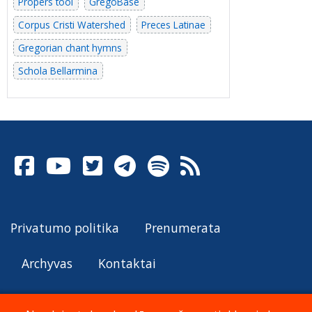
Propers tool
GregoBase
Corpus Cristi Watershed
Preces Latinae
Gregorian chant hymns
Schola Bellarmina
Privatumo politika
Prenumerata
Archyvas
Kontaktai