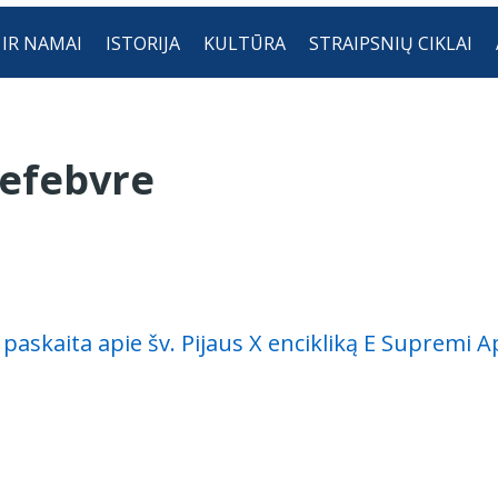
 IR NAMAI
ISTORIJA
KULTŪRA
STRAIPSNIŲ CIKLAI
Lefebvre
 paskaita apie šv. Pijaus X encikliką E Supremi A