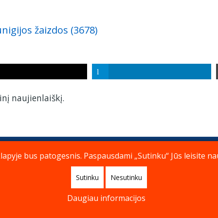
nigijos žaizdos (3678)
nį naujienlaiškį.
pyje bus patogesnis. Paspausdami „Sutinku“ Jūs leisite nau
Prenumerata
Archyvas
Kontaktai
Sutinku
Nesutinku
Daugiau informacijos