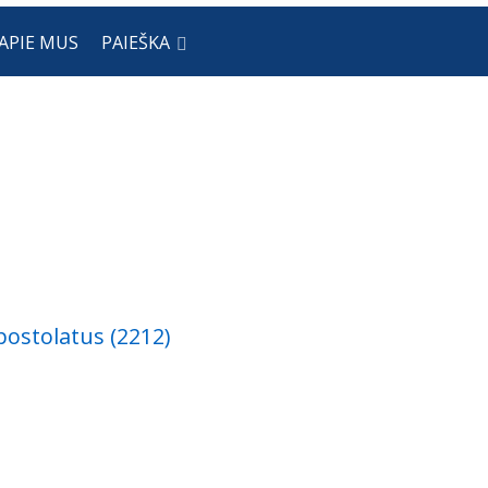
APIE MUS
PAIEŠKA
postolatus (2212)