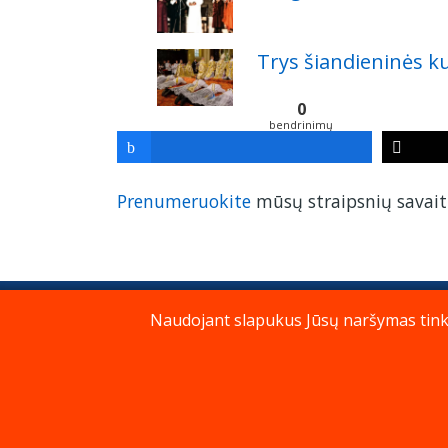
Trys šiandieninės ku
0
bendrinimų
Prenumeruokite
mūsų straipsnių savaiti
Naudojant slapukus Jūsų naršymas tinkla
Privatumo politika