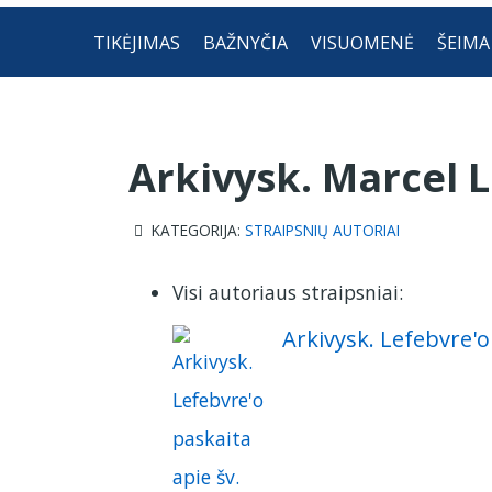
TIKĖJIMAS
BAŽNYČIA
VISUOMENĖ
ŠEIMA
Arkivysk. Marcel 
KATEGORIJA:
STRAIPSNIŲ AUTORIAI
Visi autoriaus straipsniai:
Arkivysk. Lefebvre'o