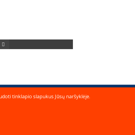
doti tinklapio slapukus Jūsų naršyklėje.
© Katalikų Tradicija
Į viršų
2026