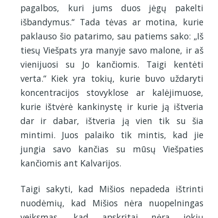
pagalbos, kuri jums duos jėgų pakelti
išbandymus.“ Tada tėvas ar motina, kurie
paklauso šio patarimo, sau patiems sako: „Iš
tiesų Viešpats yra manyje savo malone, ir aš
vienijuosi su Jo kančiomis. Taigi kentėti
verta.“ Kiek yra tokių, kurie buvo uždaryti
koncentracijos stovyklose ar kalėjimuose,
kurie ištvėrė kankinystę ir kurie ją ištveria
dar ir dabar, ištveria ją vien tik su šia
mintimi. Juos palaiko tik mintis, kad jie
jungia savo kančias su mūsų Viešpaties
kančiomis ant Kalvarijos.
Taigi sakyti, kad Mišios nepadeda ištrinti
nuodėmių, kad Mišios nėra nuopelningas
veiksmas, kad apskritai nėra jokių