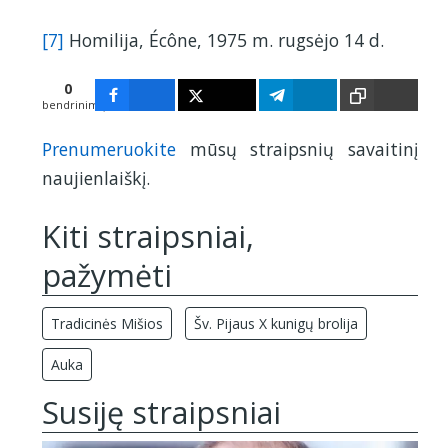
[7]
Homilija, Écône, 1975 m. rugsėjo 14 d.
0
bendrinimų
Prenumeruokite
mūsų straipsnių savaitinį
naujienlaiškį.
Kiti straipsniai,
pažymėti
Tradicinės Mišios
Šv. Pijaus X kunigų brolija
Auka
Susiję straipsniai