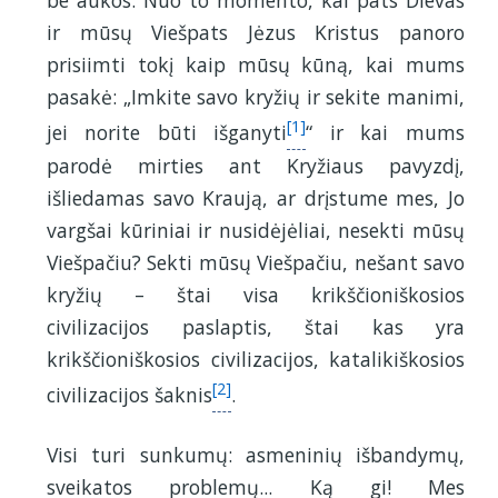
be aukos. Nuo to momento, kai pats Dievas
ir mūsų Viešpats Jėzus Kristus panoro
prisiimti tokį kaip mūsų kūną, kai mums
pasakė: „Imkite savo kryžių ir sekite manimi,
[1]
jei norite būti išganyti
“ ir kai mums
parodė mirties ant Kryžiaus pavyzdį,
išliedamas savo Kraują, ar drįstume mes, Jo
vargšai kūriniai ir nusidėjėliai, nesekti mūsų
Viešpačiu? Sekti mūsų Viešpačiu, nešant savo
kryžių – štai visa krikščioniškosios
civilizacijos paslaptis, štai kas yra
krikščioniškosios civilizacijos, katalikiškosios
[2]
civilizacijos šaknis
.
Visi turi sunkumų: asmeninių išbandymų,
sveikatos problemų... Ką gi! Mes