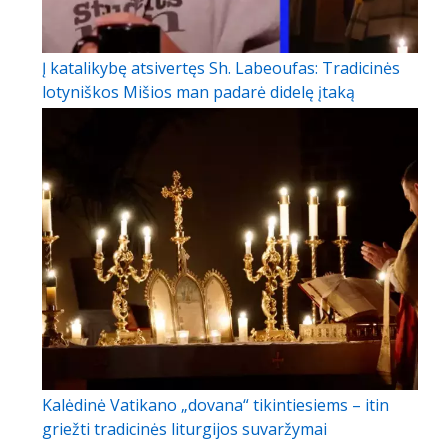
Į katalikybę atsivertęs Sh. Labeoufas: Tradicinės
lotyniškos Mišios man padarė didelę įtaką
Kalėdinė Vatikano „dovana“ tikintiesiems – itin
griežti tradicinės liturgijos suvaržymai