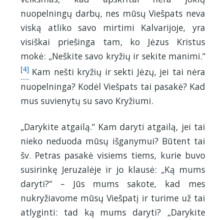
nuopelningų darbų, nes mūsų Viešpats neva
viską atliko savo mirtimi Kalvarijoje, yra
visiškai priešinga tam, ko Jėzus Kristus
mokė: „Neškite savo kryžių ir sekite manimi.“
[4]
Kam nešti kryžių ir sekti Jėzų, jei tai nėra
nuopelninga? Kodėl Viešpats tai pasakė? Kad
mus suvienytų su savo Kryžiumi.
„Darykite atgailą.“ Kam daryti atgailą, jei tai
nieko neduoda mūsų išganymui? Būtent tai
šv. Petras pasakė visiems tiems, kurie buvo
susirinkę Jeruzalėje ir jo klausė: „Ką mums
daryti?“ – Jūs mums sakote, kad mes
nukryžiavome mūsų Viešpatį ir turime už tai
atlyginti: tad ką mums daryti? „Darykite