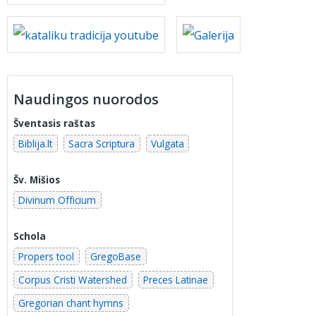
Naudingos nuorodos
Šventasis raštas
Biblija.lt
Sacra Scriptura
Vulgata
Šv. Mišios
Divinum Officium
Schola
Propers tool
GregoBase
Corpus Cristi Watershed
Preces Latinae
Gregorian chant hymns