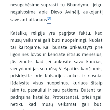
nesugebėsime suprasti tų išbandymų, jeigu
negalvosime apie Dievo Avinėlį, aukojantį
[3]
save ant altoriaus
.
Katalikų religija yra pagrįsta faktu, kad
mūsų veiksmai gali būti nuopelningi. Nuolat
tai kartojame. Kai būnate prikaustyti prie
ligoninės lovos ir kenčiate ištisus mėnesius,
jūs žinote, kad jei aukosite savo kančias,
vienydami jas su mūsų Viešpaties kančiomis,
prisidėsite prie Kalvarijos aukos ir dosniai
išdalysite visus nuopelnus, kuriuos šitaip
laimite, pasauliui ir sau patiems. Būtent tai
padrąsina kataliką. Protestantai, priešingai,
netiki, kad mūsų veiksmai gali būti