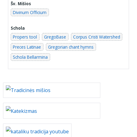
Šv. Mišios
Divinum Officium
Schola
Propers tool
GregoBase
Corpus Cristi Watershed
Preces Latinae
Gregorian chant hymns
Schola Bellarmina