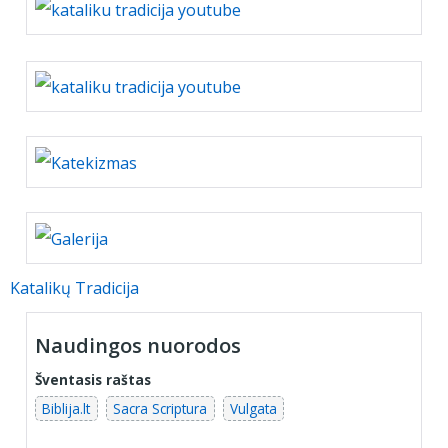
Katalikų Tradicija
Naudingos nuorodos
Šventasis raštas
Biblija.lt
Sacra Scriptura
Vulgata