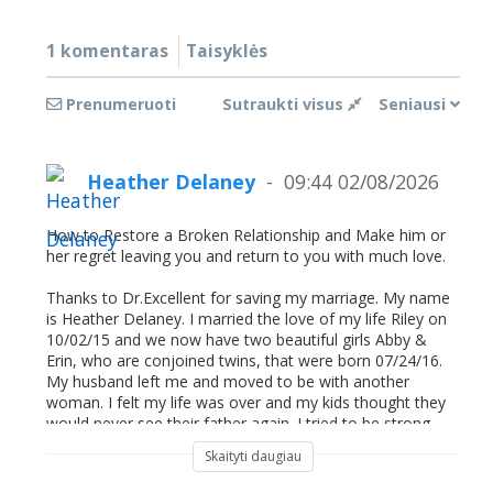
1 komentaras
Taisyklės
Prenumeruoti
Sutraukti visus
Seniausi
Heather Delaney
09:44 02/08/2026
How to Restore a Broken Relationship and Make him or
her regret leaving you and return to you with much love.
Thanks to Dr.Excellent for saving my marriage. My name
is Heather Delaney. I married the love of my life Riley on
10/02/15 and we now have two beautiful girls Abby &
Erin, who are conjoined twins, that were born 07/24/16.
My husband left me and moved to be with another
woman. I felt my life was over and my kids thought they
would never see their father again. I tried to be strong
just for the kids but I could not control the pains that
Skaityti daugiau
tormented my heart, my heart was filled with sorrows
and pains because I was really in love with my husband. I