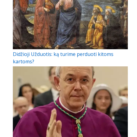
Didžioji Užduotis: ką turime perduoti kitoms
kartoms?