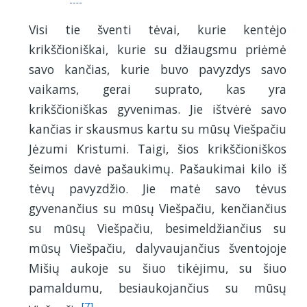
Visi tie šventi tėvai, kurie kentėjo
krikščioniškai, kurie su džiaugsmu priėmė
savo kančias, kurie buvo pavyzdys savo
vaikams, gerai suprato, kas yra
krikščioniškas gyvenimas. Jie ištvėrė savo
kančias ir skausmus kartu su mūsų Viešpačiu
Jėzumi Kristumi. Taigi, šios krikščioniškos
šeimos davė pašaukimų. Pašaukimai kilo iš
tėvų pavyzdžio. Jie matė savo tėvus
gyvenančius su mūsų Viešpačiu, kenčiančius
su mūsų Viešpačiu, besimeldžiančius su
mūsų Viešpačiu, dalyvaujančius šventojoje
Mišių aukoje su šiuo tikėjimu, su šiuo
pamaldumu, besiaukojančius su mūsų
[7]