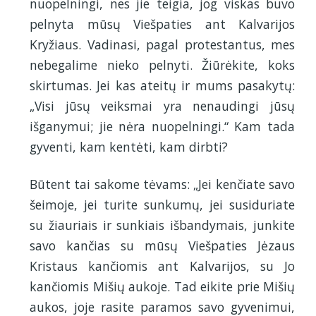
nuopelningi, nes jie teigia, jog viskas buvo
pelnyta mūsų Viešpaties ant Kalvarijos
Kryžiaus. Vadinasi, pagal protestantus, mes
nebegalime nieko pelnyti. Žiūrėkite, koks
skirtumas. Jei kas ateitų ir mums pasakytų:
„Visi jūsų veiksmai yra nenaudingi jūsų
išganymui; jie nėra nuopelningi.“ Kam tada
gyventi, kam kentėti, kam dirbti?
Būtent tai sakome tėvams: „Jei kenčiate savo
šeimoje, jei turite sunkumų, jei susiduriate
su žiauriais ir sunkiais išbandymais, junkite
savo kančias su mūsų Viešpaties Jėzaus
Kristaus kančiomis ant Kalvarijos, su Jo
kančiomis Mišių aukoje. Tad eikite prie Mišių
aukos, joje rasite paramos savo gyvenimui,