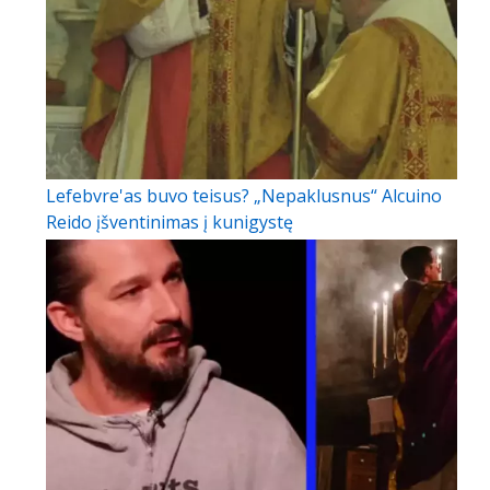
Lefebvre'as buvo teisus? „Nepaklusnus“ Alcuino
Reido įšventinimas į kunigystę