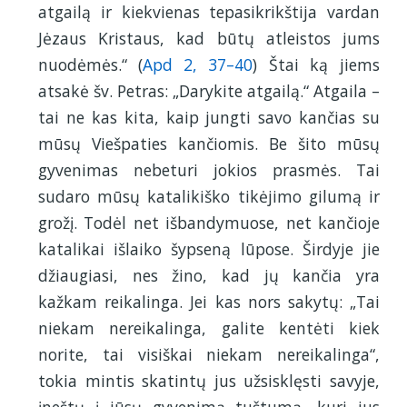
atgailą ir kiekvienas tepasikrikštija vardan
Jėzaus Kristaus, kad būtų atleistos jums
nuodėmės.“ (
Apd 2, 37–40
) Štai ką jiems
atsakė šv. Petras: „Darykite atgailą.“ Atgaila –
tai ne kas kita, kaip jungti savo kančias su
mūsų Viešpaties kančiomis. Be šito mūsų
gyvenimas nebeturi jokios prasmės. Tai
sudaro mūsų katalikiško tikėjimo gilumą ir
grožį. Todėl net išbandymuose, net kančioje
katalikai išlaiko šypseną lūpose. Širdyje jie
džiaugiasi, nes žino, kad jų kančia yra
kažkam reikalinga. Jei kas nors sakytų: „Tai
niekam nereikalinga, galite kentėti kiek
norite, tai visiškai niekam nereikalinga“,
tokia mintis skatintų jus užsisklęsti savyje,