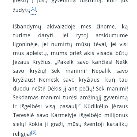
įneštų į jūsų gyvenimą tuštumą, kuri jus
[5]
žudytų
.
Išbandymų akivaizdoje mes žinome, ką
turime daryti. Jei rytoj atsidurtume
ligoninėje, jei numirtų mūsų tėvai, jei visi
mus apleistų, mums prieš akis visada būtų
Jėzaus Kryžius. „Pakelk savo kančias! Nešk
savo kryžių! Sek manimi! Nepalik savo
kryžiaus! Nemesk savo kryžiaus, kurį tau
duodu nešti! Dėkis jį ant pečių! Sek manimi!
Sekdamas manimi turėsi amžinąjį gyvenimą
ir išgelbėsi visą pasaulį!“ Kūdikėlio Jėzaus
Teresėlė savo Karmelyje išgelbėjo milijonus
sielų! Kokia ji graži, mūsų šventoji katalikų
[6]
religija!