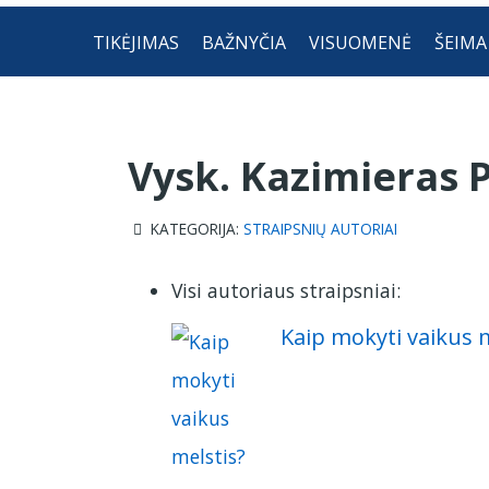
TIKĖJIMAS
BAŽNYČIA
VISUOMENĖ
ŠEIMA
Vysk. Kazimieras 
KATEGORIJA:
STRAIPSNIŲ AUTORIAI
Visi autoriaus straipsniai:
Kaip mokyti vaikus m