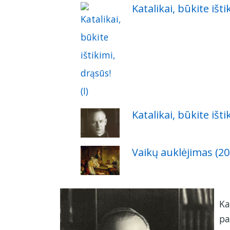
Katalikai, būkite išti
Katalikai, būkite išti
Vaikų auklėjimas (20
Ka
pa