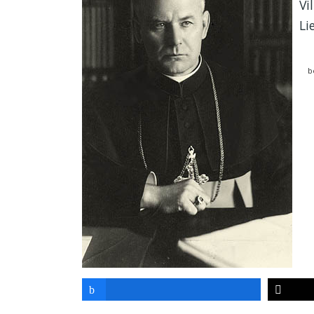
Vi
Li
b