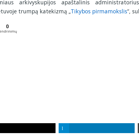
lniaus arkivyskupijos apaštalinis administratoriu
etuvoje trumpą katekizmą „
Tikybos pirmamokslis
“, s
0
endrinimų