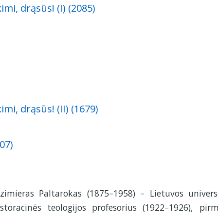
kimi, drąsūs! (I) (2085)
kimi, drąsūs! (II) (1679)
07)
zimieras Paltarokas (1875–1958) – Lietuvos universit
storacinės teologijos profesorius (1922–1926), pir