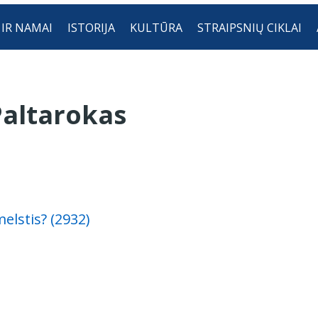
 IR NAMAI
ISTORIJA
KULTŪRA
STRAIPSNIŲ CIKLAI
Paltarokas
elstis? (2932)