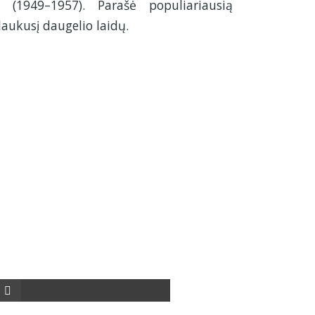
s (1949–1957). Parašė populiariausią
ulaukusį daugelio laidų.