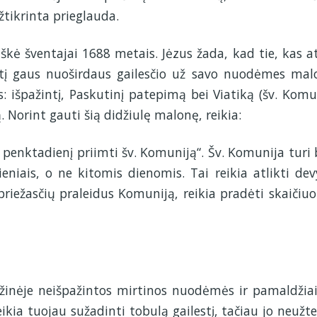
žtikrinta prieglauda.
eiškė šventajai 1688 metais. Jėzus žada, kad tie, kas at
rtį gaus nuoširdaus gailesčio už savo nuodėmes mal
: išpažintį, Paskutinį patepimą bei Viatiką (šv. Komu
 Norint gauti šią didžiulę malonę, reikia:
 penktadienį priimti šv. Komuniją“. Šv. Komunija turi 
niais, o ne kitomis dienomis. Tai reikia atlikti dev
riežasčių praleidus Komuniją, reikia pradėti skaičiuot
ąžinėje neišpažintos mirtinos nuodėmės ir pamaldžiai.
kia tuojau sužadinti tobulą gailestį, tačiau jo neužt