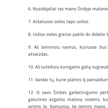
6. Nusidėjėliai ras mano Širdyje malonės
7. Atšalusios sielos taps uolios.
8. Uolios sielos greitai pakils iki dideli
9. Aš laiminsiu namus, kuriuose bus 
atvaizdas.
10. Aš suteiksiu kunigams galią sugraudi
11. Vardai tų, kurie platins šį pamaldumą
12. Iš savo Širdies gailestingumo per
galutinės atgailos malonę visiems, ku
priims šv. Komuniją. Jie nemirs mano