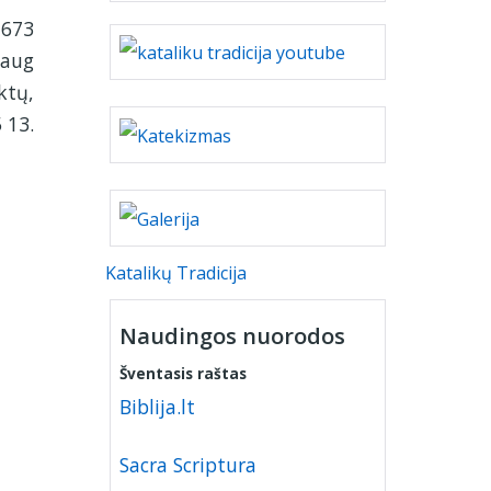
1673
daug
ktų,
 13.
Katalikų Tradicija
Naudingos nuorodos
Šventasis raštas
Biblija.lt
Sacra Scriptura