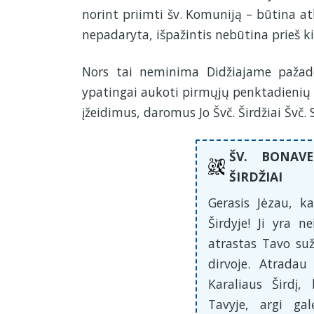
norint priimti šv. Komuniją – būtina at
nepadaryta, išpažintis nebūtina prieš k
Nors tai neminima Didžiajame pažade
ypatingai aukoti pirmųjų penktadienių 
įžeidimus, daromus Jo Švč. Širdžiai Švč.
ŠV. BONAV
ŠIRDŽIAI
Gerasis Jėzau, k
Širdyje! Ji yra ne
atrastas Tavo suž
dirvoje. Atradau
Karaliaus Širdį, 
Tavyje, argi ga