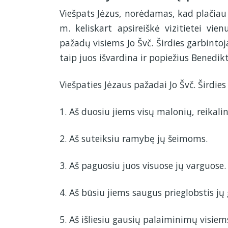
Viešpats Jėzus, norėdamas, kad plačiau 
m. keliskart apsireiškė vizitietei vie
pažadų visiems Jo Švč. Širdies garbinto
taip juos išvardina ir popiežius Benedik
Viešpaties Jėzaus pažadai Jo Švč. Širdie
1. Aš duosiu jiems visų malonių, reikali
2. Aš suteiksiu ramybę jų šeimoms.
3. Aš paguosiu juos visuose jų varguose.
4. Aš būsiu jiems saugus prieglobstis jų
5. Aš išliesiu gausių palaiminimų visi