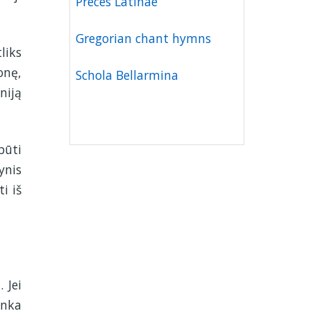
Preces Latinae
Gregorian chant hymns
liks
onę,
Schola Bellarmina
niją
būti
ynis
i iš
 Jei
enka