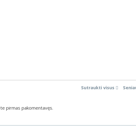
Sutraukti visus
Senia
ite pirmas pakomentavęs.