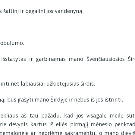
 šaltinį ir begalinį jos vandenyną.
o tobulumo.
išstatytas ir garbinamas mano Švenčiausiosios Šir
nti net labiausiai užkietėjusias širdis.
, bus įrašyti mano Širdyje ir nebus iš jos ištrinti.
tekliaus aš tau pažadu, kad jos visagalė meilė sut
rie devynis kartus iš eilės pirmąjį mėnesio penktad
 nemalonėje ar nepriėmę sakramentų, o mano dieviš