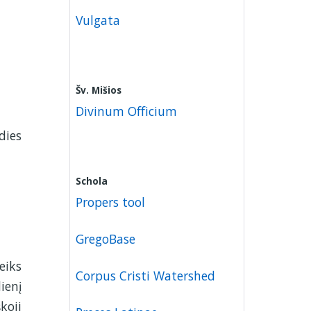
Vulgata
Šv. Mišios
Divinum Officium
dies
Schola
Propers tool
GregoBase
eiks
Corpus Cristi Watershed
ienį
koji