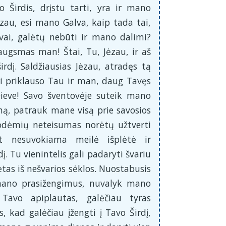
o Širdis, drįstu tarti, yra ir mano
Jėzau, esi mano Galva, kaip tada tai,
vai, galėtų nebūti ir mano dalimi?
iaugsmas man! Štai, Tu, Jėzau, ir aš
irdį. Saldžiausias Jėzau, atradęs tą
uri priklauso Tau ir man, daug Tavęs
ieve! Savo šventovėje suteik mano
, patrauk mane visą prie savosios
odėmių neteisumas norėtų užtverti
t nesuvokiama meilė išplėtė ir
į. Tu vienintelis gali padaryti švariu
ėtas iš nešvarios sėklos. Nuostabusis
mano prasižengimus, nuvalyk mano
avo apiplautas, galėčiau tyras
s, kad galėčiau įžengti į Tavo Širdį,