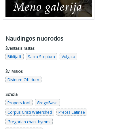
Naudingos nuorodos
Šventasis raštas
Biblija.lt
Sacra Scriptura
Vulgata
Šv. Mišios
Divinum Officium
Schola
Propers tool
GregoBase
Corpus Cristi Watershed
Preces Latinae
Gregorian chant hymns