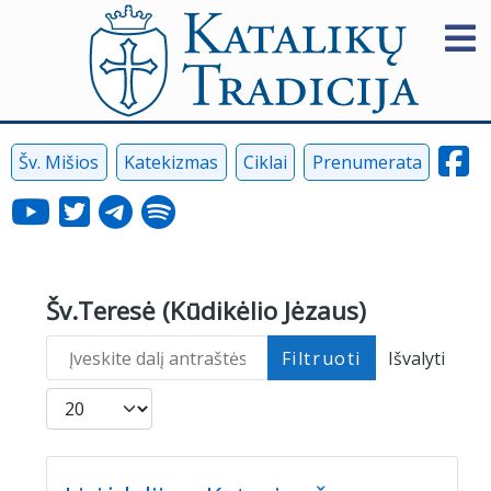
Šv. Mišios
Katekizmas
Ciklai
Prenumerata
Šv.Teresė (Kūdikėlio Jėzaus)
Įveskite dalį antraštės
Filtruoti
Išvalyti
Rodyti po