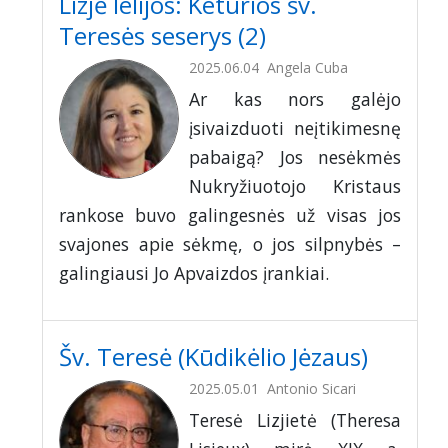
Lizjė lelijos: Keturios šv.
Teresės seserys (2)
2025.06.04
Angela Cuba
Ar kas nors galėjo
įsivaizduoti neįtikimesnę
pabaigą? Jos nesėkmės
Nukryžiuotojo Kristaus
rankose buvo galingesnės už visas jos
svajones apie sėkmę, o jos silpnybės –
galingiausi Jo Apvaizdos įrankiai.
Šv. Teresė (Kūdikėlio Jėzaus)
2025.05.01
Antonio Sicari
Teresė Lizjietė (Theresa