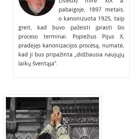
Lisieux) mirė XIX a.
pabaigoje, 1897 metais,
o kanonizuota 1925, taip
greit, kad buvo pažeisti įprasti šio
proceso terminai. Popiežius Pijus X,
pradėjęs kanonizacijos procesą, numatė,
kad ji bus pripažinta „didžiausia naujųjų
laikų šventąja”.