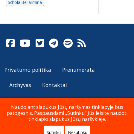
Schola Bellarmina
Privatumo politika
Prenumerata
Archyvas
Kontaktai
Naudojant slapukus Jūsų naršymas tinklapyje bus
patogesnis. Paspausdami „Sutinku“ Jūs leisite naudoti
© Katalikų Tradicija 2026
tinklapio slapukus Jūsų naršyklėje.
Sutinku
Nesutinku