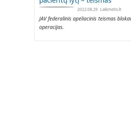
2022.08.29
Laikmetis.lt
JAV federalinis apeliacinis teismas blokav
operacijas.