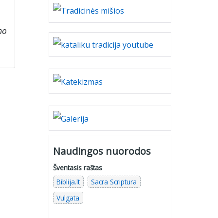
mo
Naudingos nuorodos
Šventasis raštas
Biblija.lt
Sacra Scriptura
Vulgata