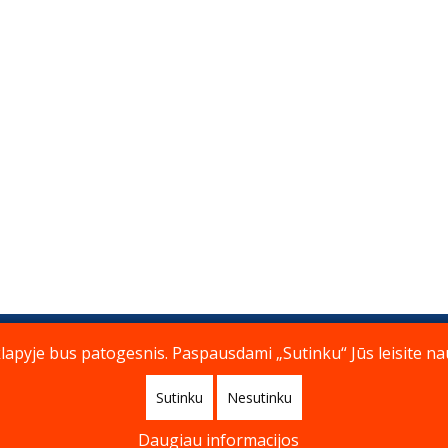
pyje bus patogesnis. Paspausdami „Sutinku“ Jūs leisite nau
Prenumerata
Archyvas
Kontaktai
Sutinku
Nesutinku
Daugiau informacijos