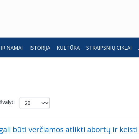
 IR NAMAI
ISTORIJA
KULTŪRA
STRAIPSNIŲ CIKLAI
Rodyti po
Išvalyti
ali būti verčiamos atlikti abortų ir keisti