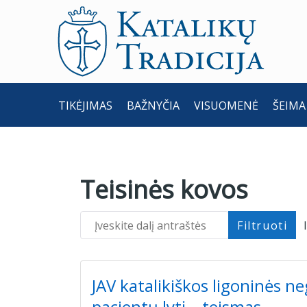
TIKĖJIMAS
BAŽNYČIA
VISUOMENĖ
ŠEIMA
Teisinės kovos
Įveskite dalį antraštės
Filtruoti
JAV katalikiškos ligoninės neg
pacientų lytį – teismas