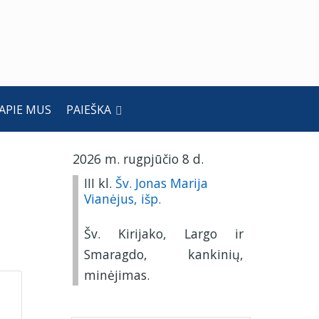
APIE MUS
PAIEŠKA
2026 m. rugpjūčio 8 d.
III kl.
Šv. Jonas Marija
Vianėjus, išp.
Šv. Kirijako, Largo ir
Smaragdo, kankinių,
minėjimas.