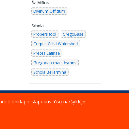
Šv. Mišios
Divinum Officium
Schola
Propers tool
GregoBase
Corpus Cristi Watershed
Preces Latinae
Gregorian chant hymns
Schola Bellarmina
doti tinklapio slapukus Jūsų naršyklėje.
© Katalikų Tradicija
Į viršų
2026