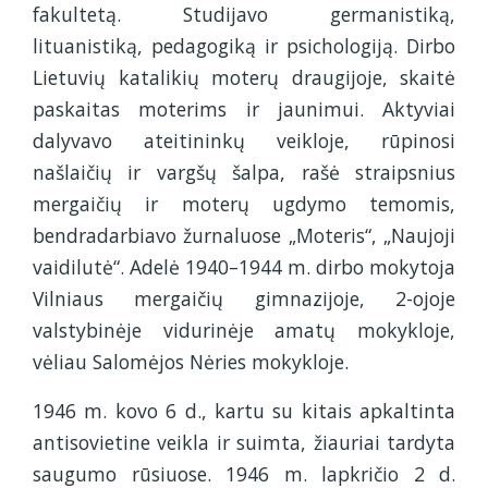
fakultetą. Studijavo germanistiką,
lituanistiką, pedagogiką ir psichologiją. Dirbo
Lietuvių katalikių moterų draugijoje, skaitė
paskaitas moterims ir jaunimui. Aktyviai
dalyvavo ateitininkų veikloje, rūpinosi
našlaičių ir vargšų šalpa, rašė straipsnius
mergaičių ir moterų ugdymo temomis,
bendradarbiavo žurnaluose „Moteris“, „Naujoji
vaidilutė“. Adelė 1940–1944 m. dirbo mokytoja
Vilniaus mergaičių gimnazijoje, 2-ojoje
valstybinėje vidurinėje amatų mokykloje,
vėliau Salomėjos Nėries mokykloje.
1946 m. kovo 6 d., kartu su kitais apkaltinta
antisovietine veikla ir suimta, žiauriai tardyta
saugumo rūsiuose. 1946 m. lapkričio 2 d.