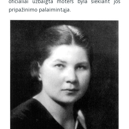
oficialiai užbaigta moters byla siekiant jos
pripažinimo palaimintąja.