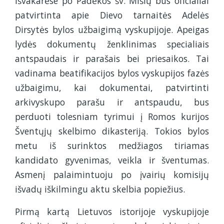
išvakarėse po Padėkos šv. Mišių bus oficialiai
patvirtinta apie Dievo tarnaitės Adelės
Dirsytės bylos užbaigimą vyskupijoje. Apeigas
lydės dokumentų ženklinimas specialiais
antspaudais ir parašais bei priesaikos. Tai
vadinama beatifikacijos bylos vyskupijos fazės
užbaigimu, kai dokumentai, patvirtinti
arkivyskupo parašu ir antspaudu, bus
perduoti tolesniam tyrimui į Romos kurijos
Šventųjų skelbimo dikasteriją. Tokios bylos
metu iš surinktos medžiagos tiriamas
kandidato gyvenimas, veikla ir šventumas.
Asmenį palaimintuoju po įvairių komisijų
išvadų iškilmingu aktu skelbia popiežius.
Pirmą kartą Lietuvos istorijoje vyskupijoje