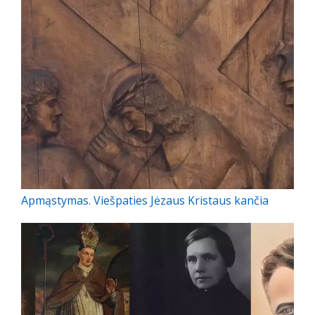
Apmąstymas. Viešpaties Jėzaus Kristaus kančia