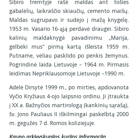
Sibiro tremtyje rašė maldas ant tošies
gabalėlių, laikraščio skiaučių, cemento maišų.
Maldas sugrupavo ir sudėjo į mažą knygelę.
1953 m. Vasario 16-ąją perdavė draugei. Sibiro
kalinių maldaknygė pavadinimu „Marija,
gelbėki mus“ pirmą kartą išleista 1959 m.
Putname, vėliau pasklido po penkis žemynus.
Pogrindinė laida Lietuvoje – 1964 m. Pirmasis
leidimas Nepriklausomoje Lietuvoje –1990 m.
Adelė Dirsytė 1999 m., po mirties, apdovanota
Vyčio Kryžiaus 4-ojo laipsnio ordinu. Ji įtraukta
į XX a. Bažnyčios martirologą (kankinių sąrašą),
šv. Jono Pauliaus II iškilmingai paskelbtą 2000
m. gegužės 7 d. Romos koliziejuje.
Kauno arkivyskupijos kurijos informacija