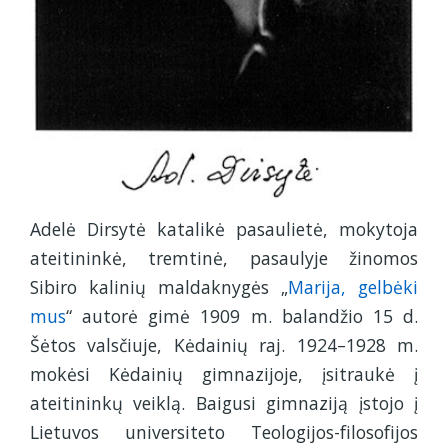
Adelė Dirsytė katalikė pasaulietė, mokytoja
ateitininkė, tremtinė, pasaulyje žinomos
Sibiro kalinių maldaknygės „
Marija, gelbėki
mus
“ autorė gimė 1909 m. balandžio 15 d.
Šėtos valsčiuje, Kėdainių raj. 1924–1928 m.
mokėsi Kėdainių gimnazijoje, įsitraukė į
ateitininkų veiklą. Baigusi gimnaziją įstojo į
Lietuvos universiteto Teologijos-filosofijos