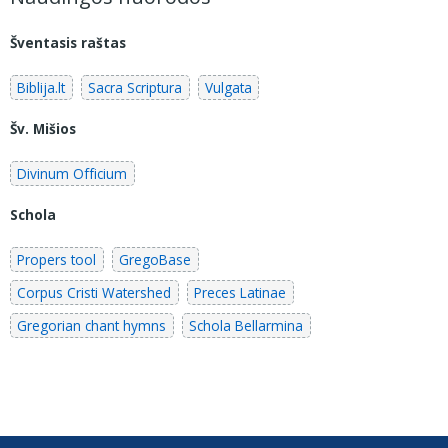
Šventasis raštas
Biblija.lt
Sacra Scriptura
Vulgata
Šv. Mišios
Divinum Officium
Schola
Propers tool
GregoBase
Corpus Cristi Watershed
Preces Latinae
Gregorian chant hymns
Schola Bellarmina