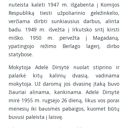
nuteista kalėti 1947 m. išgabenta į Komijos
Respubliką tiesti užpoliarinio geležinkelio,
verčiama dirbti sunkiausius darbus, alinta
badu. 1949 m. išvežta į Irkutsko sritį kirsti
miško. 1950 m. pervežta į Magadaną,
ypatingojo režimo Berlago lagerį, dirbo
statybose.
Mokytoja Adelė Dirsytė nuolat stiprino ir
palaikė kitų kalinių dvasią, vadinama
mokytoja. Už daromą jos dvasinę įtaką buvo
žiauriai alinama, kankinama. Adelė Dirsytė
mirė 1955 m. rugsėjo 26 dieną, likus vos porai
mėnesių iki bausmės pabaigos, kuomet būtų
buvusi paleista į laisvę.