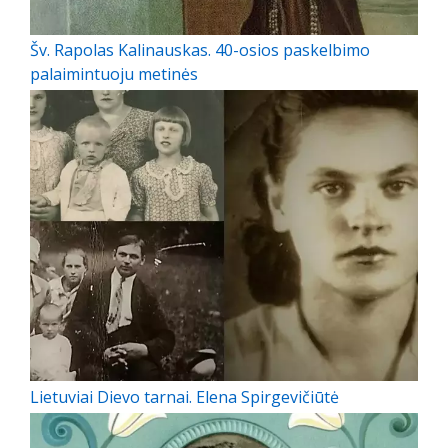
Šv. Rapolas Kalinauskas. 40-osios paskelbimo
palaimintuoju metinės
Lietuviai Dievo tarnai. Elena Spirgevičiūtė