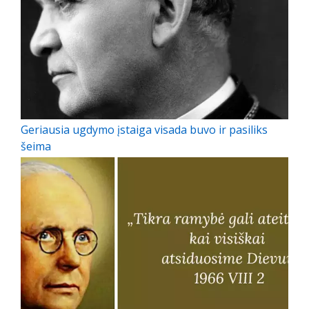
Geriausia ugdymo įstaiga visada buvo ir pasiliks
šeima