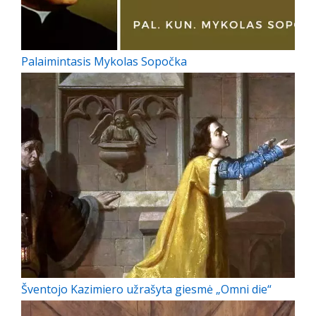
Palaimintasis Mykolas Sopočka
Šventojo Kazimiero užrašyta giesmė „Omni die“