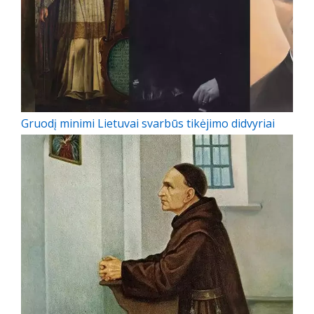
Gruodį minimi Lietuvai svarbūs tikėjimo didvyriai