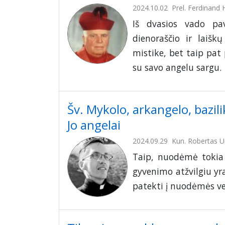
2024.10.02
Prel. Ferdinand
Iš dvasios vado pav
dienoraščio ir laiš
mistike, bet taip pat 
su savo angelu sargu.
Šv. Mykolo, arkangelo, bazili
Jo angelai
2024.09.29
Kun. Robertas U
Taip, nuodėmė tokia 
gyvenimo atžvilgiu yra
patekti į nuodėmės ver