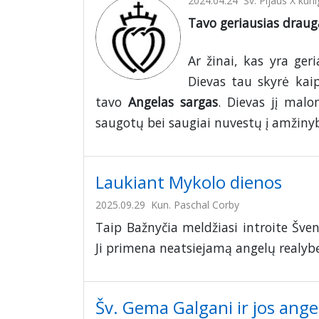
2024.04.24
Šv. Pijaus X kuni
Tavo geriausias draug
Ar žinai, kas yra ger
Dievas tau skyrė kaip
tavo
Angelas sargas
. Dievas jį malo
saugotų bei saugiai nuvestų į amžin
Laukiant Mykolo dienos
2025.09.29
Kun. Paschal Corby
Taip Bažnyčia meldžiasi introite Šve
Ji primena neatsiejamą angelų realyb
Šv. Gema Galgani ir jos ange