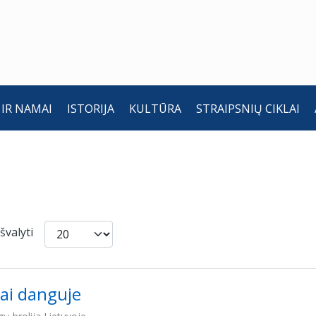
 IR NAMAI
ISTORIJA
KULTŪRA
STRAIPSNIŲ CIKLAI
Rodyti po
Išvalyti
ai danguje