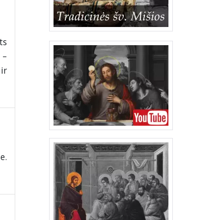
ts
 –
ir
e.