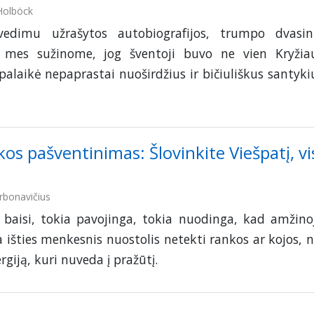
 Holböck
edimu užrašytos autobiografijos, trumpo dvasin
kų mes sužinome, jog šventoji buvo ne vien Kryžia
palaikė nepaprastai nuoširdžius ir bičiuliškus santyki
kos pašventinimas: Šlovinkite Viešpatį, vi
rbonavičius
baisi, tokia pavojinga, tokia nuodinga, kad amžino
 išties menkesnis nuostolis netekti rankos ar kojos, n
giją, kuri nuveda į pražūtį.