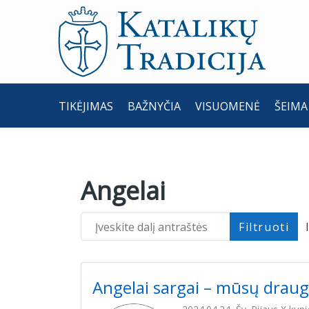
TIKĖJIMAS
BAŽNYČIA
VISUOMENĖ
ŠEIMA
Angelai
Įveskite dalį antraštės
Filtruoti
Angelai sargai – mūsų draug