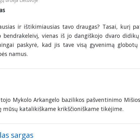
gų brolija Lietuvoje
as
iausias ir ištikimiausias tavo draugas? Tasai, kurį pa
 bendrakeleivį, vienas iš jo dangiškojo dvaro didikų
ningai paskyrė, kad jis tave visą gyvenimą globotų 
ybės namus.
ntojo Mykolo Arkangelo bazilikos pašventinimo Mišios
ę mūsų katalikiškame krikščioniškame tikėjime.
las sargas