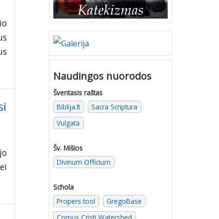
io
us
us
Naudingos nuorodos
Šventasis raštas
si
Biblija.lt
Sacra Scriptura
Vulgata
Šv. Mišios
jo
Divinum Officium
ei
Schola
Propers tool
GregoBase
Corpus Cristi Watershed