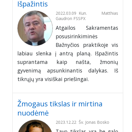
Išpažintis
2022.03.09
Kun. Matthias
Gaudron FSSPX
Atgailos Sakramentas
posusirinkiminės
Bažnyčios praktikoje vis
labiau slenka į antrą planą. Išpažintis
suprantama kaip našta, žmonių
gyvenimą apsunkinantis dalykas. Iš
tikrųjų yra visiškai priešingai.
Žmogaus tikslas ir mirtina
nuodėmė
2023.12.22
Šv. Jonas Bosko
Tavo tikslas yra be galo