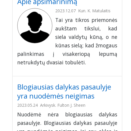
Apie apsimarinimą
2023.12.07
Kun. K. Matulaitis
Tai yra tikros priemonės
aukštam tikslui, kad
siela valdytų kūną, o ne
kūnas sielą; kad žmogaus
palinkimas į visakeriopą lepumą
netrukdytų dvasiai tobulėti.
Blogiausias dalykas pasaulyje
yra nuodėmės neigimas
2023.05.24
Arkivysk. Fulton J. Sheen
Nuodėmė nėra blogiausias dalykas
pasaulyje. Blogiausias dalykas pasaulyje