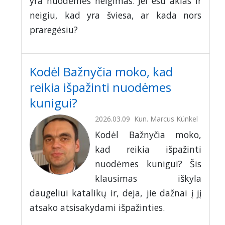
yra nuodėmės neigimas. Jei esu aklas ir
neigiu, kad yra šviesa, ar kada nors
praregėsiu?
Kodėl Bažnyčia moko, kad
reikia išpažinti nuodėmes
kunigui?
2026.03.09
Kun. Marcus Künkel
Kodėl Bažnyčia moko,
kad reikia išpažinti
nuodėmes kunigui? Šis
klausimas iškyla
daugeliui katalikų ir, deja, jie dažnai į jį
atsako atsisakydami išpažinties.