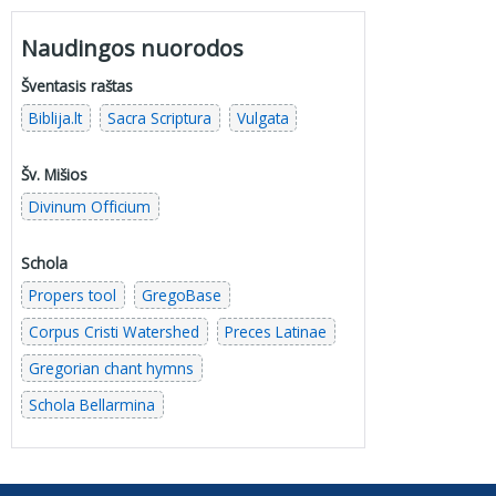
Naudingos nuorodos
Šventasis raštas
Biblija.lt
Sacra Scriptura
Vulgata
Šv. Mišios
Divinum Officium
Schola
Propers tool
GregoBase
Corpus Cristi Watershed
Preces Latinae
Gregorian chant hymns
Schola Bellarmina