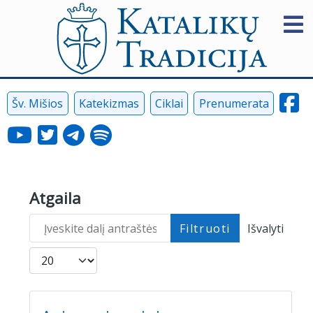
Šv. Mišios
Katekizmas
Ciklai
Prenumerata
Atgaila
Įveskite dalį antraštės
Filtruoti
Išvalyti
Rodyti po