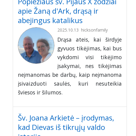
Popiežiaus šv. Pijaus X žodžiai
apie Žaną d'Ark, drąsą ir
abejingus katalikus
2025.10.13
hicksonfamily
Drąsa ateis, kai širdyje
gyvuos tikėjimas, kai bus
vykdomi visi tikėjimo
įsakymai, nes tikėjimas
neįmanomas be darbų, kaip neįmanoma
įsivaizduoti saulės, kuri nesuteikia
šviesos ir šilumos.
Šv. Joana Arkietė – įrodymas,
kad Dievas iš tikrųjų valdo