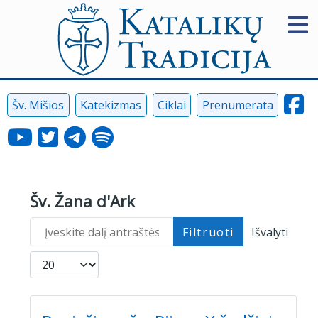
Šv. Mišios
Katekizmas
Ciklai
Prenumerata
Šv. Žana d'Ark
Įveskite dalį antraštės
Filtruoti
Išvalyti
Rodyti po