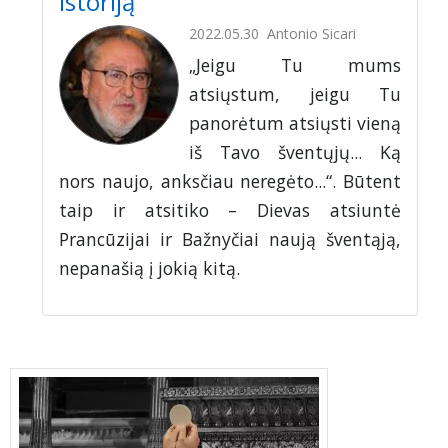
istoriją
2022.05.30
Antonio Sicari
„Jeigu Tu mums
atsiųstum, jeigu Tu
panorėtum atsiųsti vieną
iš Tavo šventųjų... Ką
nors naujo, anksčiau neregėto...“. Būtent
taip ir atsitiko – Dievas atsiuntė
Prancūzijai ir Bažnyčiai naują šventąją,
nepanašią į jokią kitą.