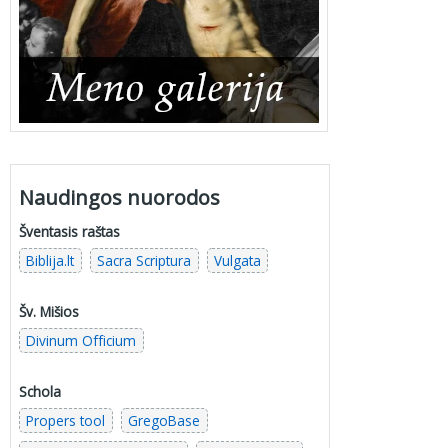
Naudingos nuorodos
Šventasis raštas
Biblija.lt
Sacra Scriptura
Vulgata
Šv. Mišios
Divinum Officium
Schola
Propers tool
GregoBase