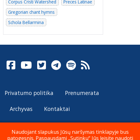
Corpus Cristi Watershed
Preces Latinae
Gregorian chant hymns
Schola Bellarmina
Privatumo politika
Prenumerata
Archyvas
Kontaktai
Naudojant slapukus Jūsų naršymas tinklapyje bus
patogesnis. Paspausdami „Sutinku“ Jūs leisite naudoti