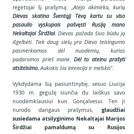
regėtojai šį prašymą: „
Atėjo akimirka, kurią
Dievas skatina Šventąjį Tėvą kartu su viso
pasaulio vyskupais pašvęsti Rusiją
mano
Nekaltajai Širdžiai
. Dievas pažada šiuo būdu ją
išgelbėti. Tiek daug sielų yra Dievo teisingumo
pasmerkiamos dėl nuodėmių, kurios
padaromos prieš mane.
Dėl to ateinu prašyti
atsiteisimo.
Aukokis šia intencija ir melskis
“.
Vykdydama šią pasiuntinybę, sesuo Liucija
1930 m. gegužę siunčia du laiškus savo
nuodėmklausiui kun. Gonçalvesui. Ten ji
nurodo dangaus prašymus,
glaudžiai
susiedama atsilyginimo Nekaltajai Marijos
Širdžiai pamaldumą su Rusijos