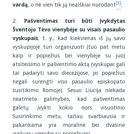
[3]
vardą
, o ne vien tik ją neaiškiai nurodant
;
2.
Pašventimas turi būti įvykdytas
Šventojo Tėvo vienybėje su visais pasaulio
vyskupais
, t. y., kad kiekvienas iš jų savo
vyskupijoje turi organizuoti (tuo pat metu
kaip ir popiežius bei vienybėje su juo)
atsiteisimo ir pašventimo aktą (vyskupai gali
tai padaryti savo diecezijose, jei popiežius
negali surengti viso pasaulio episkopato
susitikimo Romoje). Sesuo Liucija niekada
neatmetė galimybės, kad pašventimas
galėtų įvykti kokio nors visuotinio
Susirinkimo metu, tačiau svarbiausia ir
pakankama yra moralinė bei dvasinė
vyskupų vienybė su popiežiumi;