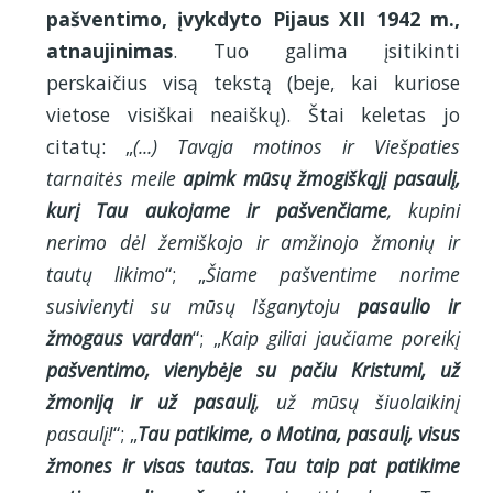
pašventimo, įvykdyto Pijaus XII 1942 m.,
atnaujinimas
. Tuo galima įsitikinti
perskaičius visą tekstą (beje, kai kuriose
vietose visiškai neaiškų). Štai keletas jo
citatų: „
(...) Tavąja motinos ir Viešpaties
tarnaitės meile
apimk mūsų žmogiškąjį pasaulį,
kurį Tau aukojame ir pašvenčiame
, kupini
nerimo dėl žemiškojo ir amžinojo žmonių ir
tautų likimo
“; „
Šiame pašventime norime
susivienyti su mūsų Išganytoju
pasaulio ir
žmogaus vardan
“; „
Kaip giliai jaučiame poreikį
pašventimo, vienybėje su pačiu Kristumi, už
žmoniją ir už pasaulį
, už mūsų šiuolaikinį
pasaulį!
“; „
Tau patikime, o Motina, pasaulį, visus
žmones ir visas tautas. Tau taip pat patikime