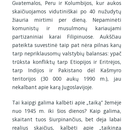
Gvatemalos, Peru ir Kolumbijos, kur aukos
skaičiuojamos vidutiniškai po 40 nužudytų
žiauria mirtimi per dieną. Nepaminėti
komunistų ir musulmonų kariaujami
partizaniniai karai Filipinuose. Aukščiau
pateikta suvestinė taip pat nėra pilnas karų
tarp nepriklausomų valstybių balansas: ypač
trūksta konfliktų tarp Etiopijos ir Eritrėjos,
tarp Indijos ir Pakistano dėl Kašmyro
teritorijos (30 000 aukų 1990 m.), jau
nekalbant apie karą Jugoslavijoje.
Tai kaipgi galima kalbėti apie „taiką“ žemėje
nuo 1945 m. iki šios dienos? Kaip galima,
skaitant tuos šiurpinančius, bet deja labai
realius skaičius, kalbėti apie „taikingą