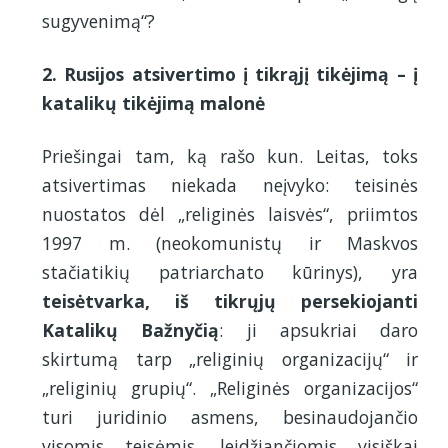
sugyvenimą“?
2. Rusijos atsivertimo į tikrąjį tikėjimą – į
katalikų tikėjimą malonė
Priešingai tam, ką rašo kun. Leitas, toks
atsivertimas niekada neįvyko: teisinės
nuostatos dėl „religinės laisvės“, priimtos
1997 m. (neokomunistų ir Maskvos
stačiatikių patriarchato kūrinys), yra
teisėtvarka, iš tikrųjų persekiojanti
Katalikų Bažnyčią
: ji apsukriai daro
skirtumą tarp „religinių organizacijų“ ir
„religinių grupių“. „Religinės organizacijos“
turi juridinio asmens, besinaudojančio
visomis teisėmis, leidžiančiomis visiškai