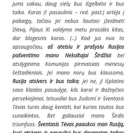
jums sakau, daug sielų bus išgelbėta ir bus
taika. Karas (I pasaulinis – red. past.) artėja į
pabaigą, tačiau jei nebus liautasi įžeidinėti
Dievą, Pijaus XI valdymo metu prasidės kitas,
dar blogesnis karas. (...) Kad jus nuo to
apsaugočiau,
aš ateisiu ir prašysiu Rusijos
pašventimo mano Nekaltajai Širdžiai
bei
atsilyginimo Komunijos pirmaisiais mėnesių
šeštadieniais. Jei mano norų bus klausoma,
Rusija atsivers ir bus taika
; jei ne, ji išplatins
savo klaidas pasaulyje, kils karai ir Bažnyčios
persekiojimai, teisuoliai bus žudomi ir šventasis
Tėvas turės daug kentėti, kai kurios tautos bus
sunaikintos. Bet galiausiai mano Širdis
triumfuos.
Šventasis Tėvas paaukos man Rusiją,
kuri atsivers ir pasauliui bus dovanotas taikos