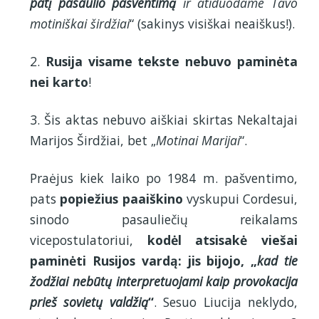
patį pasaulio pašventimą
ir atiduodame Tavo
motiniškai širdžiai
“ (sakinys visiškai neaiškus!).
2.
Rusija visame tekste nebuvo paminėta
nei karto
!
3. Šis aktas nebuvo aiškiai skirtas Nekaltajai
Marijos Širdžiai, bet „
Motinai Marijai
“.
Praėjus kiek laiko po 1984 m. pašventimo,
pats
popiežius
paaiškino
vyskupui Cordesui,
sinodo pasauliečių reikalams
vicepostulatoriui,
kodėl atsisakė viešai
paminėti Rusijos vardą: jis bijojo, „
kad tie
žodžiai nebūtų interpretuojami kaip provokacija
prieš sovietų valdžią
“
. Sesuo Liucija neklydo,