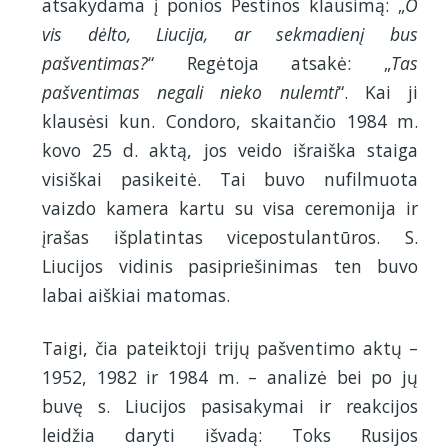
atsakydama į ponios Pestinos klausimą: „
O
vis dėlto, Liucija, ar sekmadienį bus
pašventimas?
“ Regėtoja atsakė: „
Tas
pašventimas negali nieko nulemti
“. Kai ji
klausėsi kun. Condoro, skaitančio 1984 m.
kovo 25 d. aktą, jos veido išraiška staiga
visiškai pasikeitė. Tai buvo nufilmuota
vaizdo kamera kartu su visa ceremonija ir
įrašas išplatintas vicepostulantūros. S.
Liucijos vidinis pasipriešinimas ten buvo
labai aiškiai matomas.
Taigi, čia pateiktoji trijų pašventimo aktų –
1952, 1982 ir 1984 m. – analizė bei po jų
buvę s. Liucijos pasisakymai ir reakcijos
leidžia daryti išvadą: Toks Rusijos