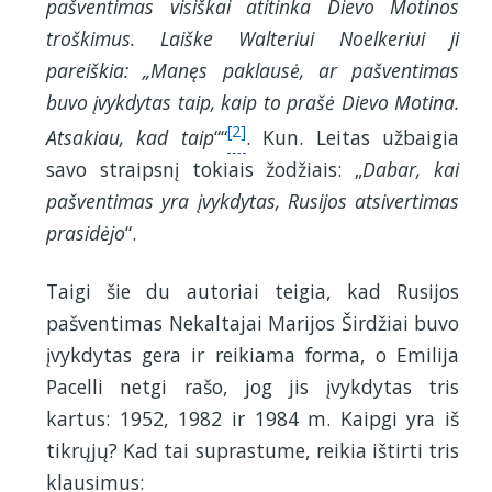
pašventimas visiškai atitinka Dievo Motinos
troškimus. Laiške Walteriui Noelkeriui ji
pareiškia: „Manęs paklausė, ar pašventimas
buvo įvykdytas taip, kaip to prašė Dievo Motina.
[2]
Atsakiau, kad taip
““
. Kun. Leitas užbaigia
savo straipsnį tokiais žodžiais: „
Dabar, kai
pašventimas yra įvykdytas, Rusijos atsivertimas
prasidėjo
“.
Taigi šie du autoriai teigia, kad Rusijos
pašventimas Nekaltajai Marijos Širdžiai buvo
įvykdytas gera ir reikiama forma, o Emilija
Pacelli netgi rašo, jog jis įvykdytas tris
kartus: 1952, 1982 ir 1984 m. Kaipgi yra iš
tikrųjų? Kad tai suprastume, reikia ištirti tris
klausimus: