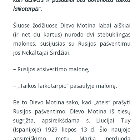
laikotarpis
“.
Šiuose žodžiuose Dievo Motina labai aiškiai
(ir net du kartus) nurodo dvi stebuklingas
malones, susijusias su Rusijos pašventimu
jos Nekaltajai Širdžiai:
– Rusijos atsivertimo malonę,
– „Taikos laikotarpio“ pasaulyje malonę.
Be to Dievo Motina sako, kad „ateis“ prašyti
Rusijos pašventimo. Dievo Motina iš tiesų
sugrįžta, apsireikšdama s. Liucijai Tuy
(Ispanijoje) 1929 liepos 13 d. Šio naujojo
apsireiškimo metu Marija perduoda