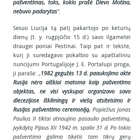
pašventimas, toks, kokio prašė Dievo Motina,
nebuvo padarytas
“.
Sesuo Liucija tą patį pakartojo po keturių
dienų (t. y. rugpjūčio 15 d.) savo ilgametei
draugei poniai Pestinai. Taip pat ir tekste,
kurį ji suredagavo pokalbio su apaštaliniu
nuncijumi Portugalijoje J. E. Portalupi proga,
ji parašė: „
1982 gegužės 13 d. paaukojimo akte
Rusija nėra aiškiai matoma kaip pašventimo
objektas, ne visi vyskupai organizavo savo
diecezijose iškilmingą ir viešą atsiteisimo ir
Rusijos pašventimo ceremoniją.
Popiežius Jonas
Paulius II tiktai atnaujino pasaulio pašventimą,
įvykdytą Pijaus XII 1942 m. spalio 31 d. Po tokio
pašventimo galima tikėtis tam tikrų gerų