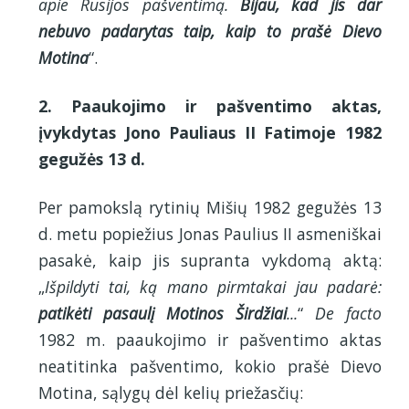
apie Rusijos pašventimą.
Bijau, kad jis dar
nebuvo padarytas taip, kaip to prašė Dievo
Motina
“.
2. Paaukojimo ir pašventimo aktas,
įvykdytas Jono Pauliaus II Fatimoje 1982
gegužės 13 d.
Per pamokslą rytinių Mišių 1982 gegužės 13
d. metu popiežius Jonas Paulius II asmeniškai
pasakė, kaip jis supranta vykdomą aktą:
„
Išpildyti tai, ką mano pirmtakai jau padarė:
patikėti pasaulį Motinos Širdžiai
...
“
De facto
1982 m. paaukojimo ir pašventimo aktas
neatitinka pašventimo, kokio prašė Dievo
Motina, sąlygų dėl kelių priežasčių: