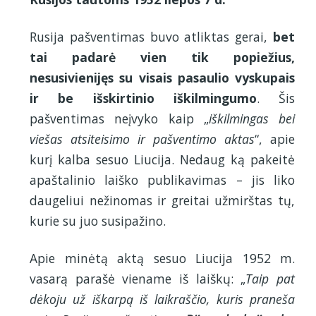
Rusija pašventimas buvo atliktas gerai,
bet
tai padarė vien tik popiežius,
nesusivienijęs su visais pasaulio vyskupais
ir be išskirtinio iškilmingumo
. Šis
pašventimas neįvyko kaip „
iškilmingas bei
viešas atsiteisimo ir pašventimo aktas
“, apie
kurį kalba sesuo Liucija. Nedaug ką pakeitė
apaštalinio laiško publikavimas – jis liko
daugeliui nežinomas ir greitai užmirštas tų,
kurie su juo susipažino.
Apie minėtą aktą sesuo Liucija 1952 m.
vasarą parašė viename iš laiškų: „
Taip pat
dėkoju už iškarpą iš laikraščio, kuris praneša