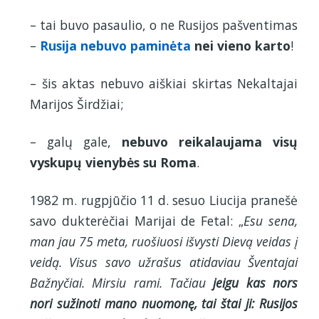
– tai buvo pasaulio, o ne Rusijos pašventimas
–
Rusija
nebuvo paminėta
nei vieno karto
!
– šis aktas nebuvo aiškiai skirtas Nekaltajai
Marijos Širdžiai;
– galų gale,
nebuvo reikalaujama visų
vyskupų vienybės su Roma
.
1982 m. rugpjūčio 11 d. sesuo Liucija pranešė
savo dukterėčiai Marijai de Fetal: „
Esu sena,
man jau 75 meta, ruošiuosi išvysti Dievą veidas į
veidą. Visus savo užrašus atidaviau Šventajai
Bažnyčiai. Mirsiu rami. Tačiau
jeigu kas nors
nori sužinoti mano nuomonę, tai štai ji: Rusijos