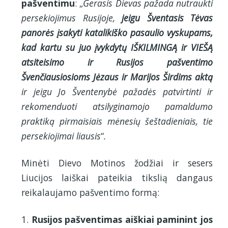
pašventimu
: „
Gerasis Dievas pažada nutraukti
persekiojimus Rusijoje,
jeigu Šventasis Tėvas
panorės įsakyti katalikiško pasaulio vyskupams,
kad kartu su juo įvykdytų IŠKILMINGĄ ir VIEŠĄ
atsiteisimo ir Rusijos pašventimo
Švenčiausiosioms Jėzaus ir Marijos Širdims aktą
ir jeigu Jo Šventenybė pažadės patvirtinti ir
rekomenduoti atsilyginamojo pamaldumo
praktiką pirmaisiais mėnesių šeštadieniais, tie
persekiojimai liausis
“
.
Minėti Dievo Motinos žodžiai ir sesers
Liucijos laiškai pateikia tikslią dangaus
reikalaujamo pašventimo formą:
1.
Rusijos pašventimas aiškiai paminint jos