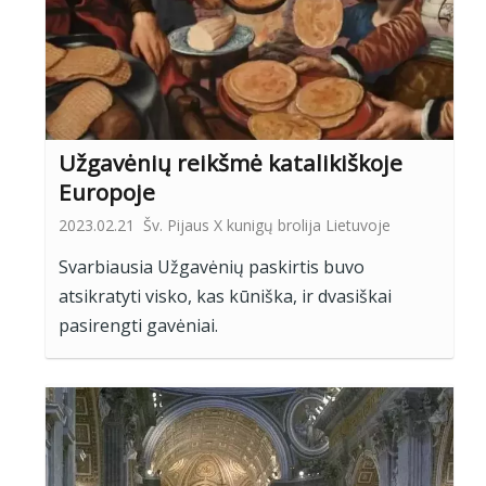
Užgavėnių reikšmė katalikiškoje
Europoje
2023.02.21
Šv. Pijaus X kunigų brolija Lietuvoje
Svarbiausia Užgavėnių paskirtis buvo
atsikratyti visko, kas kūniška, ir dvasiškai
pasirengti gavėniai.