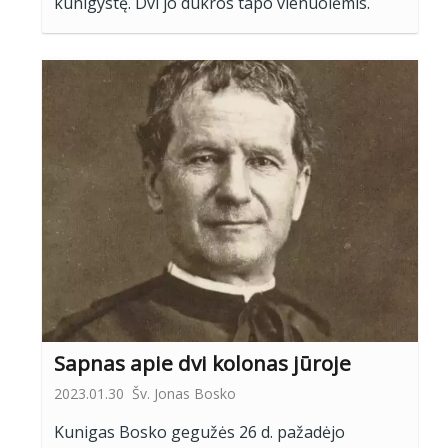
kunigystę. Dvi jo dukros tapo vienuolėmis.
Sapnas apie dvi kolonas jūroje
2023.01.30
Šv. Jonas Bosko
Kunigas Bosko gegužės 26 d. pažadėjo