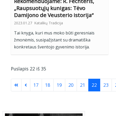
Rekomenduojame: R. Fechteris,
„Raupsuotųjų kunigas: Tėvo
Damijono de Veusterio istorija“
2023.01.27
Katalikų Tradicija
Tai knyga, kuri mus moko būti geresniais
žmonėmis, susipažįstant su dramatiška
konkretaus šventojo gyvenimo istorija.
Puslapis 22 iš 35
17
18
19
20
21
22
23