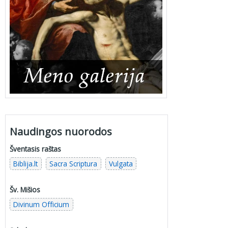
Naudingos nuorodos
Šventasis raštas
Biblija.lt
Sacra Scriptura
Vulgata
Šv. Mišios
Divinum Officium