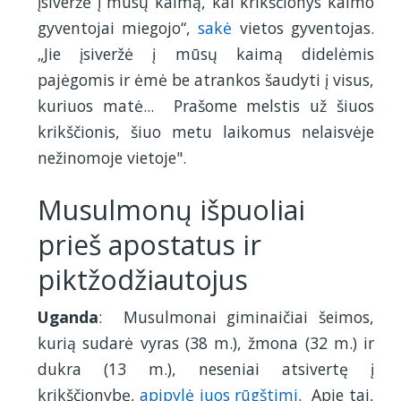
įsiveržė į mūsų kaimą, kai krikščionys kaimo
gyventojai miegojo“,
sakė
vietos gyventojas.
„Jie įsiveržė į mūsų kaimą didelėmis
pajėgomis ir ėmė be atrankos šaudyti į visus,
kuriuos matė... Prašome melstis už šiuos
krikščionis, šiuo metu laikomus nelaisvėje
nežinomoje vietoje".
Musulmonų išpuoliai
prieš apostatus ir
piktžodžiautojus
Uganda
: Musulmonai giminaičiai šeimos,
kurią sudarė vyras (38 m.), žmona (32 m.) ir
dukra (13 m.), neseniai atsivertę į
krikščionybę,
apipylė juos rūgštimi
. Apie tai,