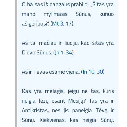
O balsas iš dangaus prabilo: „Šitas yra
mano mylimasis Sūnus, kuriuo
aš gėriuosi“. (
Mt 3, 17
)
Aš tai mačiau ir liudiju, kad šitas yra
Dievo Sūnus. (
Jn 1, 34
)
Aš ir Tėvas esame viena. (
Jn 10, 30
)
Kas yra melagis, jeigu ne tas, kuris
neigia Jėzų esant Mesiją? Tas yra ir
Antikristas, nes jis paneigia Tėvą ir
Sūnų. Kiekvienas, kas neigia Sūnų,