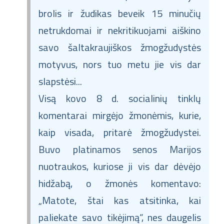
brolis ir žudikas beveik 15 minučių
netrukdomai ir nekritikuojami aiškino
savo šaltakraujiškos žmogžudystės
motyvus, nors tuo metu jie vis dar
slapstėsi...
Visą kovo 8 d. socialinių tinklų
komentarai mirgėjo žmonėmis, kurie,
kaip visada, pritarė žmogžudystei.
Buvo platinamos senos Marijos
nuotraukos, kuriose ji vis dar dėvėjo
hidžabą, o žmonės komentavo:
„Matote, štai kas atsitinka, kai
paliekate savo tikėjimą“, nes daugelis