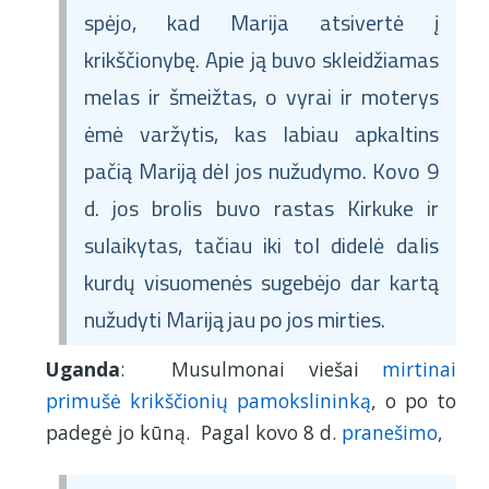
spėjo, kad Marija atsivertė į
krikščionybę. Apie ją buvo skleidžiamas
melas ir šmeižtas, o vyrai ir moterys
ėmė varžytis, kas labiau apkaltins
pačią Mariją dėl jos nužudymo. Kovo 9
d. jos brolis buvo rastas Kirkuke ir
sulaikytas, tačiau iki tol didelė dalis
kurdų visuomenės sugebėjo dar kartą
nužudyti Mariją jau po jos mirties.
Uganda
: Musulmonai viešai
mirtinai
primušė krikščionių pamokslininką
, o po to
padegė jo kūną. Pagal kovo 8 d.
pranešimo
,