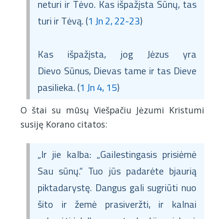
neturi ir Tėvo. Kas išpažįsta Sūnų, tas
turi ir Tėvą. (
1 Jn 2, 22-23
)
Kas išpažįsta, jog Jėzus yra
Dievo Sūnus, Dievas tame ir tas Dieve
pasilieka. (
1 Jn 4, 15
)
O štai su mūsų Viešpačiu Jėzumi Kristumi
susiję Korano citatos:
„Ir jie kalba: „Gailestingasis prisiėmė
Sau sūnų.“ Tuo jūs padarėte bjaurią
piktadarystę. Dangus gali sugriūti nuo
šito ir žemė prasiveržti, ir kalnai