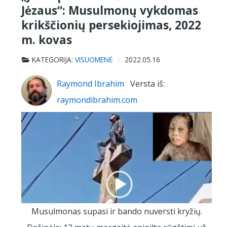
Jėzaus“: Musulmonų vykdomas
krikščionių persekiojimas, 2022
m. kovas
KATEGORIJA:
VISUOMENĖ
2022.05.16
Raymond Ibrahim
Versta iš:
raymondibrahim.com
Musulmonas supasi ir bando nuversti kryžių.