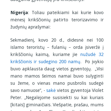
Nigerija
: Toliau pateikiami kai kurie kovo
mėnesį krikščionių patirto terorizavimo ir
žudynių aprašymai:
Sekmadienį, kovo 20 d., didesnė nei 100
islamo teroristų – fulanių – orda įsiveržė į
krikščionių kaimą, kuriame jie
nužudė 32
krikščionis ir sudegino 200 namų
. Po įvykio
buvo apklausta daug vietos gyventojų. „Visi
mano mamos šeimos namai buvo sulyginti
su žeme, o vienas mano pusbrolis sudegė
savo namuose“, -
sakė
vietos gyventoja Violet
Peter. „Negalėjome susisiekti su kai kuriais
[kitais] giminaičiais. Viešpatie, prašau, mums