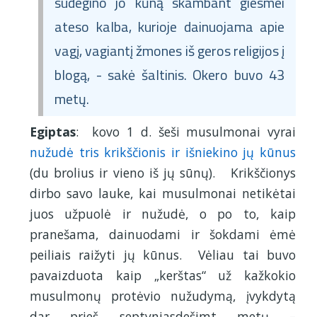
sudegino jo kūną skambant giesmei
ateso kalba, kurioje dainuojama apie
vagį, vagiantį žmones iš geros religijos į
blogą, - sakė šaltinis. Okero buvo 43
metų.
Egiptas
: kovo 1 d. šeši musulmonai vyrai
nužudė tris krikščionis ir išniekino jų kūnus
(du brolius ir vieno iš jų sūnų). Krikščionys
dirbo savo lauke, kai musulmonai netikėtai
juos užpuolė ir nužudė, o po to, kaip
pranešama, dainuodami ir šokdami ėmė
peiliais raižyti jų kūnus. Vėliau tai buvo
pavaizduota kaip „kerštas“ už kažkokio
musulmonų protėvio nužudymą, įvykdytą
dar prieš septyniasdešimt metų –