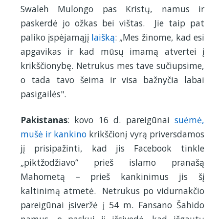
Swaleh Mulongo pas Kristų, namus ir
paskerdė jo ožkas bei vištas. Jie taip pat
paliko įspėjamąjį
laišką
: „Mes žinome, kad esi
apgavikas ir kad mūsų imamą atvertei į
krikščionybę. Netrukus mes tave sučiupsime,
o tada tavo šeima ir visa bažnyčia labai
pasigailės".
Pakistanas
: kovo 16 d. pareigūnai
suėmė,
mušė ir kankino
krikščionį vyrą priversdamos
jį prisipažinti, kad jis Facebook tinkle
„piktžodžiavo“ prieš islamo pranašą
Mahometą – prieš kankinimus jis šį
kaltinimą atmetė. Netrukus po vidurnakčio
pareigūnai įsiveržė į 54 m. Fansano Šahido