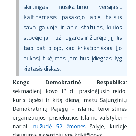
skirtingas nusikaltimo versijas...
Kaltinamasis pasakojo apie balsus
savo galvoje ir apie statulas, kurios
stovėjo jam už nugaros ir žiūrėjo į jį. Jis
taip pat bijojo, kad krikščioniškas [jo
aukos] tikėjimas jam bus įdiegtas lyg
kietasis diskas.
Kongo Demokratinė Respublika
:
sekmadienį, kovo 13 d., prasidėjusio reido,
kuris tęsėsi ir kitą dieną, metu Sąjunginių
Demokratinių Pajėgų – islamo teroristinės
organizacijos, prisiekusios Islamo valstybei –
nariai,
nužudė 52 žmones
šalyje, kurioje
dauguma gyventojų yra krikščionys.