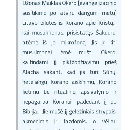
Džonas Maiklas Okero [evangelizacinio
susitikimo po atviru dangumi metu]
citavo eilutes iš Korano apie Kristų...
kai musulmonas, prisistatęs Šakuuru,
atėmė iš jo mikrofoną. Jis ir kiti
musulmonai ėmė mušti Okero,
kaltindami jį piktžodžiavimu prieš
Alachą sakant, kad jis turi Sūnų,
neteisingu Korano aiškinimu, Korano
lietimu be ritualinio apsivalymo ir
nepagarba Koranui, padedant jį po
Biblija... Jie mušė jį geležiniais strypais,
akmenimis ir lazdomis, o vėliau