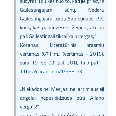
subyrėti į dulkes nuo to, kad jie priskyrė
Gailestingajam sūnų. Nedera
Gailestingajam turėti Sau sūnaus. Bet
kuris, kas padangėse ir žemėje, ateina
pas Gailestingąjį tiktai kaip vergas;“
Koranas. Literatūrinis prasmių
vertimas (671 m.) (vertimas - 2016),
sura 19, 88-93 (psl. 281), taip pat –
https://quran.com/19/88-93
„Niekados nei Mesijas, nei artimiausieji
angelai nepasididžiuos būti Allaho
vergais!“
Ten pat, sura 4, 172 (93 psl.), taip pat