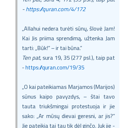
-
https://quran.com/4/172
„Allahui nedera turėti sūnų, šlovė Jam!
Kai Jis priima sprendimą, užtenka Jam
tarti: „Būk!“ – ir tai būna.“
Ten pat
, sura 19, 35 (277 psl.), taip pat
-
https://quran.com/19/35
„O kai pateikiamas Marjamos (Marijos)
sūnus kaipo pavyzdys, – štai tavo
tauta triukšmingai protestuoja ir jie
sako: „Ar mūsų dievai geresni, ar jis?“
Jie pateikia tai tau tik dėl ginčo. Juk jie -