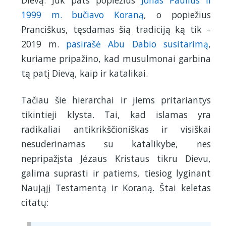
1999 m. bučiavo Koraną
, o popiežius
Pranciškus, tęsdamas šią tradiciją ką tik –
2019 m.
pasirašė Abu Dabio susitarimą
,
kuriame pripažino, kad musulmonai garbina
tą patį Dievą, kaip ir katalikai.
Tačiau šie hierarchai ir jiems pritariantys
tikintieji klysta. Tai, kad islamas yra
radikaliai antikrikščioniškas ir visiškai
nesuderinamas su katalikybe, nes
nepripažįsta Jėzaus Kristaus tikru Dievu,
galima suprasti ir patiems, tiesiog lyginant
Naująjį Testamentą ir Koraną. Štai keletas
citatų: