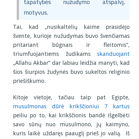
tapatybės nužudymo atspalvį,
motyvus.
Tai, kad „nusikaltėlių kaime prasidėjo
šventė, kurioje nužudymas buvo švenčiamas
pritariant būgnais ir fleitomis“,
triumfuojantiems žudikams
skanduojant
„Allahu Akbar“ dar labiau leidžia manyti, kad
šios šiurpios žudynės buvo sukeltos religinio
priešiškumo.
Kitoje vietoje, tačiau taip pat Egipte,
musulmonas dūrė krikščioniui 7 kartus
peiliu po to, kai krikščionis bandė išgelbėti
savo sūnų nuo musulmono, jų kaimyno,
kuris laikė uždaręs paauglį prieš jo valią. Iš