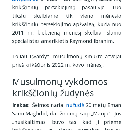
krikščionių persekiojimą pasaulyje. Tuo
tikslu skelbiame tik vieno mėnesio
krikščionių persekiojimo apžvalgą, kurią nuo
2011 m. kiekvieną mėnesį skelbia islamo
specialistas amerikietis Raymond Ibrahim.
Toliau išvardyti musulmonų smurto atvejai
prieš krikščionis 2022 m. kovo mėnesį:
Musulmonų vykdomos
krikščionių žudynės
Irakas
: Šeimos nariai
nužudė
20 metų Eman
Sami Maghdid, dar žinomą kaip „Marija“. Jos
„nusikaltimas“ buvo tas, kad ji priėmė