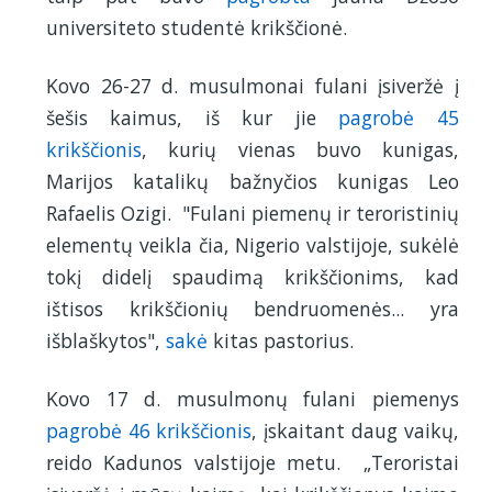
universiteto studentė krikščionė.
Kovo 26-27 d. musulmonai fulani įsiveržė į
šešis kaimus, iš kur jie
pagrobė 45
krikščionis
, kurių vienas buvo kunigas,
Marijos katalikų bažnyčios kunigas Leo
Rafaelis Ozigi. "Fulani piemenų ir teroristinių
elementų veikla čia, Nigerio valstijoje, sukėlė
tokį didelį spaudimą krikščionims, kad
ištisos krikščionių bendruomenės... yra
išblaškytos",
sakė
kitas pastorius.
Kovo 17 d. musulmonų fulani piemenys
pagrobė 46 krikščionis
, įskaitant daug vaikų,
reido Kadunos valstijoje metu. „Teroristai