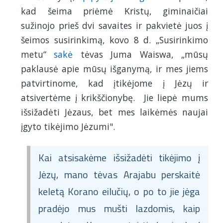
kad šeima priėmė Kristų, giminaičiai
sužinojo prieš dvi savaites ir pakvietė juos į
šeimos susirinkimą, kovo 8 d. „Susirinkimo
metu“
sakė
tėvas Juma Waiswa, „mūsų
paklausė apie mūsų išganymą, ir mes jiems
patvirtinome, kad įtikėjome į Jėzų ir
atsivertėme į krikščionybę. Jie liepė mums
išsižadėti Jėzaus, bet mes laikėmės naujai
įgyto tikėjimo Jėzumi".
Kai atsisakėme išsižadėti tikėjimo į
Jėzų, mano tėvas Arajabu perskaitė
keletą Korano eilučių, o po to jie jėga
pradėjo mus mušti lazdomis, kaip