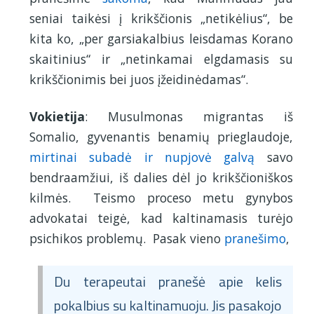
seniai taikėsi į krikščionis „netikėlius“, be
kita ko, „per garsiakalbius leisdamas Korano
skaitinius“ ir „netinkamai elgdamasis su
krikščionimis bei juos įžeidinėdamas“.
Vokietija
: Musulmonas migrantas iš
Somalio, gyvenantis benamių prieglaudoje,
mirtinai subadė ir nupjovė galvą
savo
bendraamžiui, iš dalies dėl jo krikščioniškos
kilmės. Teismo proceso metu gynybos
advokatai teigė, kad kaltinamasis turėjo
psichikos problemų. Pasak vieno
pranešimo
,
Du terapeutai pranešė apie kelis
pokalbius su kaltinamuoju. Jis pasakojo