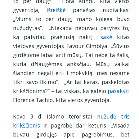
to per daug". Flora Kundi, kita vietos
gyventoja,
išreiškė
panašias nuotaikas:
„Mums to per daug, mano kolega buvo
nužudytas“. „Niekada nebuvau patyręs to,
ką patyriau praėjusią naktį“,
sakė
kitas
vietovės gyventojas Favour Gimbiya. „Šūvius
girdėjome labai arti mūsų. Tai nebe ta šalis,
kuria džiaugėmės anksčiau. Mūsų vaikai
šiandien negali eiti į mokyklą, mes nesame
tikri savo likimo“. „Ar tai karas, paskelbtas
krikščionims?“ – tai viskas, ką galėjo
pasakyti
Florence Tachio, kita vietos gyventoja.
Kovo 3 d. islamo teroristai
nužudė tris
krikščionis
ir pagrobė dar keturis. „Visada
buvau girdėjęs apie pagrobimus, bet