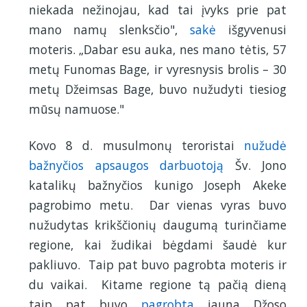
niekada nežinojau, kad tai įvyks prie pat
mano namų slenksčio",
sakė
išgyvenusi
moteris. „Dabar esu auka, nes mano tėtis, 57
metų Funomas Bage, ir vyresnysis brolis – 30
metų Džeimsas Bage, buvo nužudyti tiesiog
mūsų namuose."
Kovo 8 d. musulmonų teroristai
nužudė
bažnyčios apsaugos darbuotoją
Šv. Jono
katalikų bažnyčios kunigo Joseph Akeke
pagrobimo metu. Dar vienas vyras buvo
nužudytas krikščionių daugumą turinčiame
regione, kai žudikai bėgdami šaudė kur
pakliuvo. Taip pat buvo pagrobta moteris ir
du vaikai. Kitame regione tą pačią dieną
taip pat buvo
pagrobta
jauna Džoso