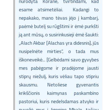
nurodyta Korane, tvirtindami, kad
esame atsimetėliai. Kadangi to
nepakako, mano tėvas įėjo į kambarį,
paėmė butelį su rūgštimi ir ėmė purkšti
ją ant mūsų, o susirinkusieji ėmė šaukti:
„Alach Akbar [Alachas yra didesnis], jūs
nusipelnėte mirties“, o tada mus
iškoneveikė... [Gelbėdami savo gyvybes
mes pabėgome ir pradėjome jausti
stiprų niežulį, kuris vėliau tapo stipriu
skausmu. Netoliese gyvenantis
krikščionis kaimynas paskambino
pastoriui, kuris nedelsdamas atvyko ir
nuvežė mus į ligoninę Mbale, tačiau