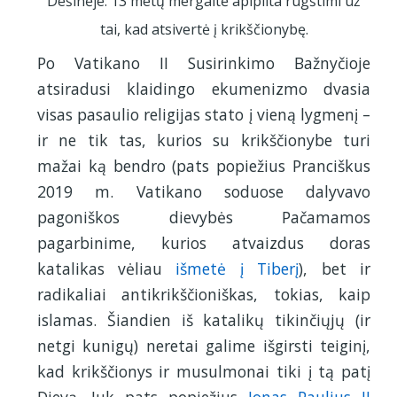
Dešinėje: 13 metų mergaitė apipilta rūgštimi už
tai, kad atsivertė į krikščionybę.
Po Vatikano II Susirinkimo Bažnyčioje
atsiradusi klaidingo ekumenizmo dvasia
visas pasaulio religijas stato į vieną lygmenį –
ir ne tik tas, kurios su krikščionybe turi
mažai ką bendro (pats popiežius Pranciškus
2019 m. Vatikano soduose dalyvavo
pagoniškos dievybės Pačamamos
pagarbinime, kurios atvaizdus doras
katalikas vėliau
išmetė į Tiberį
), bet ir
radikaliai antikrikščioniškas, tokias, kaip
islamas. Šiandien iš katalikų tikinčiųjų (ir
netgi kunigų) neretai galime išgirsti teiginį,
kad krikščionys ir musulmonai tiki į tą patį
Dievą. Juk pats popiežius
Jonas Paulius II