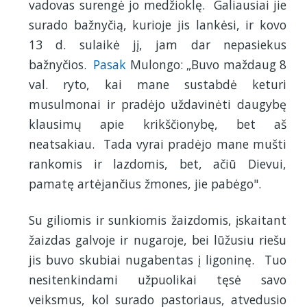
vadovas surengė jo medžioklę. Galiausiai jie
surado bažnyčią, kurioje jis lankėsi, ir kovo
13 d. sulaikė jį, jam dar nepasiekus
bažnyčios.
Pasak
Mulongo: „Buvo maždaug 8
val. ryto, kai mane sustabdė keturi
musulmonai ir pradėjo uždavinėti daugybę
klausimų apie krikščionybę, bet aš
neatsakiau. Tada vyrai pradėjo mane mušti
rankomis ir lazdomis, bet, ačiū Dievui,
pamatę artėjančius žmones, jie pabėgo".
Su giliomis ir sunkiomis žaizdomis, įskaitant
žaizdas galvoje ir nugaroje, bei lūžusiu riešu
jis buvo skubiai nugabentas į ligoninę. Tuo
nesitenkindami užpuolikai tęsė savo
veiksmus, kol surado pastoriaus, atvedusio