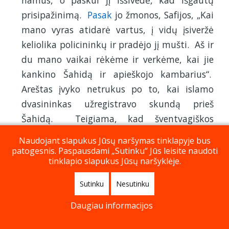
namus, o paskui jį išsivedė, kad išgautų
prisipažinimą.
Pasak
jo žmonos, Safijos, „Kai
mano vyras atidarė vartus, į vidų įsiveržė
keliolika policininkų ir pradėjo jį mušti. Aš ir
du mano vaikai rėkėme ir verkėme, kai jie
kankino Šahidą ir apieškojo kambarius“.
Areštas įvyko netrukus po to, kai islamo
dvasininkas užregistravo skundą prieš
Šahidą. Teigiama, kad šventvagiškos
pastabos buvo paskelbtos mobiliuoju
Naudojant slapukus Jūsų naršymas tinklapyje bus
telefonu, kurį jis pametė dar 2019 m. Jo
patogesnis. Paspausdami „Sutinku“ Jūs leisite naudoti
tinklapio slapukus Jūsų naršyklėje.
žmona
sakė
: „Manome, kad prarastu
telefonu kažkas piktnaudžiavo, kad
Sutinku
Nesutinku
paskelbtų šventvagišką komentarą, nes
Daugiau informacijos
0
mano vyras jo apsaugai nenaudojo
bendrinimų
slaptažodžio, be to, buvo prisijungęs prie