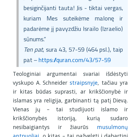
besiginčijanti tauta! Jis - tiktai vergas,
kuriam Mes suteikėme malonę ir
padarėme jį pavyzdžiu Israilo (Izraelio)
sūnums.“
Ten pat
, sura 43, 57-59 (464 psl.), taip
pat –
https://quran.com/43/57-59
Teologiniai argumentai svariai išdėstyti
vyskupo A. Schneider
straipsnyje
, tačiau yra
ir kitas būdas suprasti, ar krikščionybė ir
islamas yra religija, garbinanti tą patį Dievą.
Vienas jų – tai studijuoti islamo ir
krikščionybės istoriją, kurią sudaro
nesibaigiantys ir žiaurūs
musulmonų
antpuoliai
, o kitas – tai pažvelgti į dabartinį