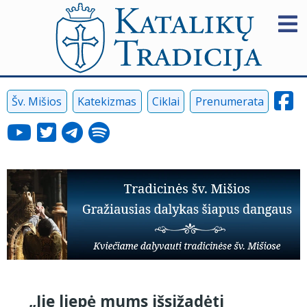
Šv. Mišios
Katekizmas
Ciklai
Prenumerata
„Jie liepė mums išsižadėti