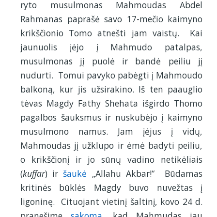
ryto musulmonas Mahmoudas Abdel
Rahmanas paprašė savo 17-mečio kaimyno
krikščionio Tomo atnešti jam vaistų. Kai
jaunuolis įėjo į Mahmudo patalpas,
musulmonas jį puolė ir bandė peiliu jį
nudurti. Tomui pavyko pabėgti į Mahmoudo
balkoną, kur jis užsirakino. Iš ten paauglio
tėvas Magdy Fathy Shehata išgirdo Thomo
pagalbos šauksmus ir nuskubėjo į kaimyno
musulmono namus. Jam įėjus į vidų,
Mahmoudas jį užklupo ir ėmė badyti peiliu,
o krikščionį ir jo sūnų vadino netikėliais
(
kuffar
) ir
šaukė
„Allahu Akbar!“ Būdamas
kritinės būklės Magdy buvo nuvežtas į
ligoninę. Cituojant vietinį šaltinį, kovo 24 d.
pranešime
sakoma
, kad Mahmudas jau