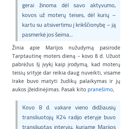
gerai žinoma dėl savo aktyvumo,
kovos už moterų teises, dėl kurių –
kartu su atsivertimu į krikščionybę – ją
pasmerkė jos šeima...
Žinia apie Marijos nužudymą pasirodė
Tarptautinę moters dieną – kovo 8 d. Užuot
pabrėžus šį įvykį kaip įrodymą, kad moterų
teisių srityje dar reikia daug nuveikti, visame
Irake buvo matyti žudikų palaikymas ir jų
aukos įžeidinėjimas. Pasak kito
pranešimo
,
Kovo 8 d. vakare vieno didžiausių
transliuotojų K24 radijo eteryje buvo
transliuotas interviu, kuriame Marijos