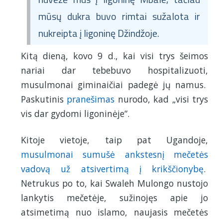
mūsų dukra buvo rimtai sužalota ir
nukreipta į ligoninę Džindžoje.
Kitą dieną, kovo 9 d., kai visi trys šeimos
nariai dar tebebuvo hospitalizuoti,
musulmonai giminaičiai padegė jų namus.
Paskutinis
pranešimas
nurodo, kad „visi trys
vis dar gydomi ligoninėje“.
Kitoje vietoje, taip pat Ugandoje,
musulmonai sumušė ankstesnį mečetės
vadovą už atsivertimą į krikščionybę
.
Netrukus po to, kai Swaleh Mulongo nustojo
lankytis mečetėje, sužinojęs apie jo
atsimetimą nuo islamo, naujasis mečetės