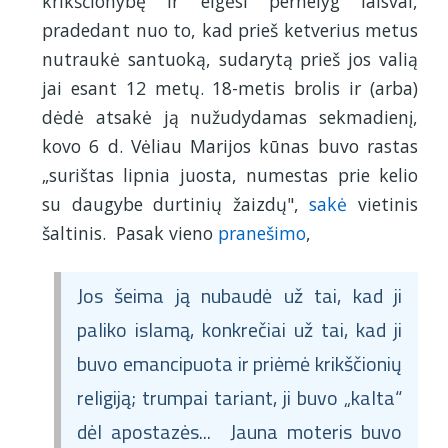
krikščionybę ir elgėsi pernelyg laisvai,
pradedant nuo to, kad prieš ketverius metus
nutraukė santuoką, sudarytą prieš jos valią
jai esant 12 metų. 18-metis brolis ir (arba)
dėdė atsakė ją nužudydamas sekmadienį,
kovo 6 d. Vėliau Marijos kūnas buvo rastas
„surištas lipnia juosta, numestas prie kelio
su daugybe durtinių žaizdų",
sakė
vietinis
šaltinis. Pasak vieno
pranešimo
,
Jos šeima ją nubaudė už tai, kad ji
paliko islamą, konkrečiai už tai, kad ji
buvo emancipuota ir priėmė krikščionių
religiją; trumpai tariant, ji buvo „kalta“
dėl apostazės... Jauna moteris buvo