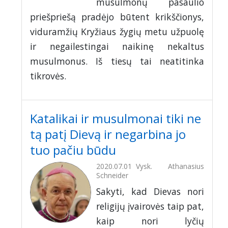
musulmonų pasaulio
priešpriešą pradėjo būtent krikščionys,
viduramžių Kryžiaus žygių metu užpuolę
ir negailestingai naikinę nekaltus
musulmonus. Iš tiesų tai neatitinka
tikrovės.
Katalikai ir musulmonai tiki ne
tą patį Dievą ir negarbina jo
tuo pačiu būdu
2020.07.01
Vysk. Athanasius
Schneider
Sakyti, kad Dievas nori
religijų įvairovės taip pat,
kaip nori lyčių