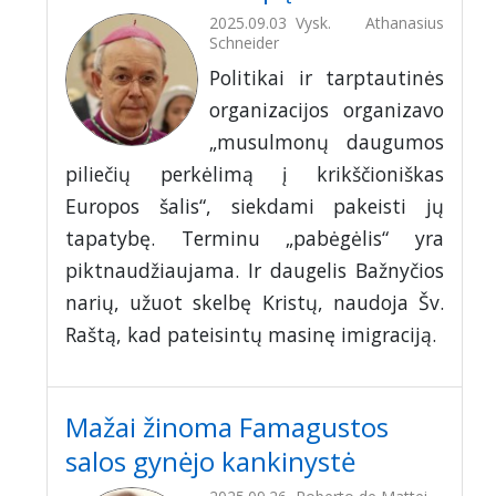
2025.09.03
Vysk. Athanasius
Schneider
Politikai ir tarptautinės
organizacijos organizavo
„musulmonų daugumos
piliečių perkėlimą į krikščioniškas
Europos šalis“, siekdami pakeisti jų
tapatybę. Terminu „pabėgėlis“ yra
piktnaudžiaujama. Ir daugelis Bažnyčios
narių, užuot skelbę Kristų, naudoja Šv.
Raštą, kad pateisintų masinę imigraciją.
Mažai žinoma Famagustos
salos gynėjo kankinystė