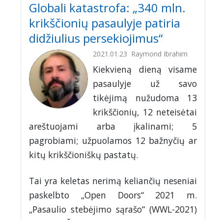
Globali katastrofa: „340 mln.
krikščionių pasaulyje patiria
didžiulius persekiojimus“
2021.01.23
Raymond Ibrahim
Kiekvieną dieną visame
pasaulyje už savo
tikėjimą nužudoma 13
krikščionių, 12 neteisėtai
areštuojami arba įkalinami; 5
pagrobiami; užpuolamos 12 bažnyčių ar
kitų krikščioniškų pastatų.
Tai yra keletas nerimą keliančių neseniai
paskelbto „Open Doors“ 2021 m.
„Pasaulio stebėjimo sąrašo“ (WWL-2021)