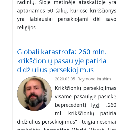
radinių. Šioje metinėje ataskaitoje yra
aptariamos 50 šalių, kuriose krikščionys
yra labiausiai persekiojami dėl savo
religijos.
Globali katastrofa: 260 mln.
krikščionių pasaulyje patiria
didžiulius persekiojimus
2020.03.05
Raymond Ibrahim
Krikščionių persekiojimas
visame pasaulyje pasiekė
beprecedentį lygį: „260
ml. krikščionių patiria
didžiulius persekiojimus“ - teigia neseniai