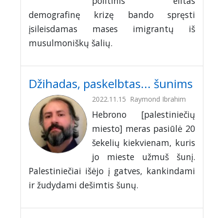
politinis elitas
demografinę krizę bando spręsti
įsileisdamas mases imigrantų iš
musulmoniškų šalių.
Džihadas, paskelbtas... šunims
2022.11.15
Raymond Ibrahim
Hebrono [palestiniečių
miesto] meras pasiūlė 20
šekelių kiekvienam, kuris
jo mieste užmuš šunį.
Palestiniečiai išėjo į gatves, kankindami
ir žudydami dešimtis šunų.