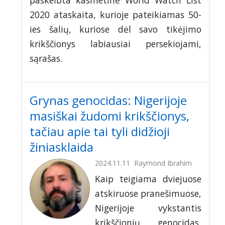
paskelbta kasmetinė World Watch List
2020 ataskaita, kurioje pateikiamas 50-
ies šalių, kuriose dėl savo tikėjimo
krikščionys labiausiai persekiojami,
sąrašas.
Grynas genocidas: Nigerijoje
masiškai žudomi krikščionys,
tačiau apie tai tyli didžioji
žiniasklaida
2024.11.11
Raymond Ibrahim
Kaip teigiama dviejuose
atskiruose pranešimuose,
Nigerijoje vykstantis
krikščionių genocidas,