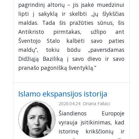
pagrindinį altorių – jis įsakė muedzinui
lipti į sakyklą ir skelbti „jų šlykščias
maldas. Tada šis pražūties sūnus, šis
Antikristo pirmtakas, užlipo ant
Šventojo Stalo kalbėti savo paties
maldų“, tokiu būdu „paversdamas
Didžiąją Baziliką į savo dievo ir savo
pranašo pagonišką šventyklą.“
Islamo ekspansijos istorija
2026.04.24
Oriana Fallaci
Šiandienos Europoje
vyrauja įsitikinimas, kad
istorinę krikščionių ir