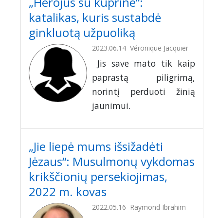
„Herojus su kuprine“:
katalikas, kuris sustabdė
ginkluotą užpuoliką
2023.06.14
Véronique Jacquier
Jis save mato tik kaip
paprastą piligrimą,
norintį perduoti žinią
jaunimui.
„Jie liepė mums išsižadėti
Jėzaus“: Musulmonų vykdomas
krikščionių persekiojimas,
2022 m. kovas
2022.05.16
Raymond Ibrahim