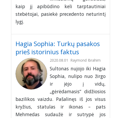
kaip jį apibūdino keli tarptautiniai
stebėtojai, pasiekė precedento neturintį
lygį.
Hagia Sophia: Turkų pasakos
prieš istorinius faktus
2020.08.01
Raymond Ibrahim
Sultonas nujojo iki Hagia
Sophia, nulipo nuo žirgo
ir įėjo į vidų,
„gėrėdamasis“ didžiosios
bazilikos vaizdu. Pašalinęs iš jos visus
kryžius, statulas ir ikonas – pats
Mehmedas sudaužė ir sutrypė jos