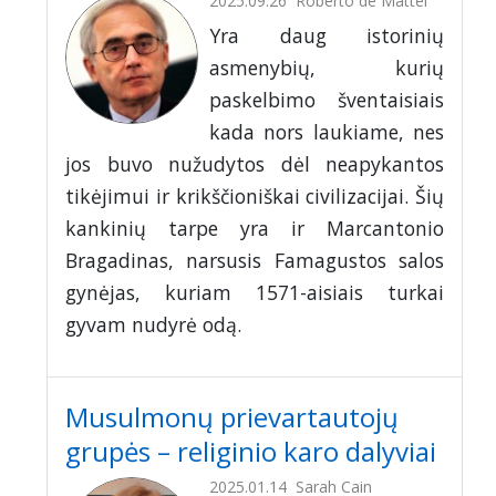
2025.09.26
Roberto de Mattei
Yra daug istorinių
asmenybių, kurių
paskelbimo šventaisiais
kada nors laukiame, nes
jos buvo nužudytos dėl neapykantos
tikėjimui ir krikščioniškai civilizacijai. Šių
kankinių tarpe yra ir Marcantonio
Bragadinas, narsusis Famagustos salos
gynėjas, kuriam 1571-aisiais turkai
gyvam nudyrė odą.
Musulmonų prievartautojų
grupės – religinio karo dalyviai
2025.01.14
Sarah Cain