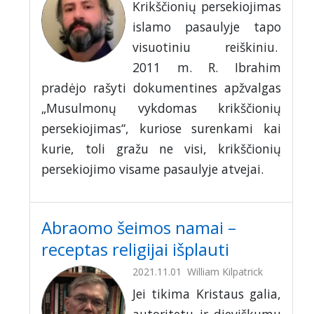
Krikščionių persekiojimas
islamo pasaulyje tapo
visuotiniu reiškiniu.
2011 m. R. Ibrahim
pradėjo rašyti dokumentines apžvalgas
„Musulmonų vykdomas krikščionių
persekiojimas“, kuriose surenkami kai
kurie, toli gražu ne visi, krikščionių
persekiojimo visame pasaulyje atvejai.
Abraomo šeimos namai –
receptas religijai išplauti
2021.11.01
William Kilpatrick
Jei tikima Kristaus galia,