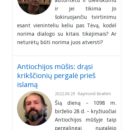
autoritetu ir dieviškumu
ir jei tikima Jo
šokiruojančiu tvirtinimu
esant vieninteliu keliu pas Tėvą, kodėl
norima dialogo su kitais tikėjimais? Ar
neturėtų būti norima juos atversti?
Antiochijos mūšis: drąsi
krikščionių pergalė prieš
islamą
2022.06.29
Raymond Ibrahim
Šią dieną – 1098 m.
birželio 28 d. – kryžiuočiai
Antiochijos mūšyje taip
pergalingai nugalėjo