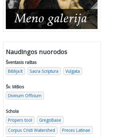
Naudingos nuorodos
Šventasis raštas
Biblija.lt
Sacra Scriptura
Vulgata
Šv. Mišios
Divinum Officium
Schola
Propers tool
GregoBase
Corpus Cristi Watershed
Preces Latinae