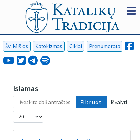
Šv. Mišios
Katekizmas
Ciklai
Prenumerata
Islamas
Įveskite dalį antraštės
Filtruoti
Išvalyti
Rodyti po