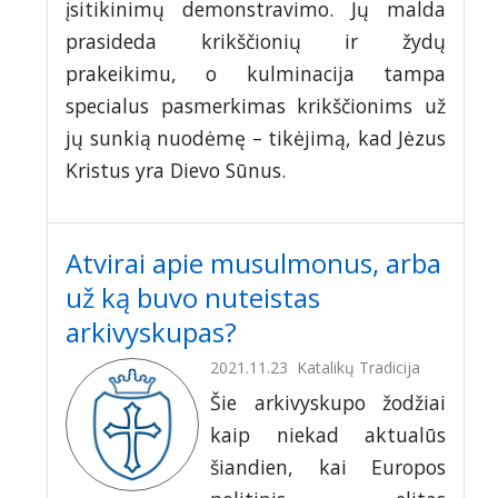
įsitikinimų demonstravimo. Jų malda
prasideda krikščionių ir žydų
prakeikimu, o kulminacija tampa
specialus pasmerkimas krikščionims už
jų sunkią nuodėmę – tikėjimą, kad Jėzus
Kristus yra Dievo Sūnus.
Atvirai apie musulmonus, arba
už ką buvo nuteistas
arkivyskupas?
2021.11.23
Katalikų Tradicija
Šie arkivyskupo žodžiai
kaip niekad aktualūs
šiandien, kai Europos