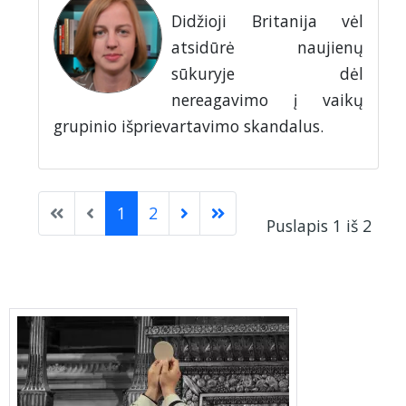
Didžioji Britanija vėl
atsidūrė naujienų
sūkuryje dėl
nereagavimo į vaikų
grupinio išprievartavimo skandalus.
1
2
Puslapis 1 iš 2