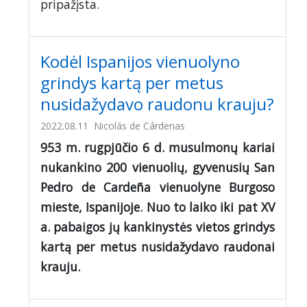
pripažįsta.
Kodėl Ispanijos vienuolyno
grindys kartą per metus
nusidažydavo raudonu krauju?
2022.08.11
Nicolás de Cárdenas
953 m. rugpjūčio 6 d. musulmonų kariai
nukankino 200 vienuolių, gyvenusių San
Pedro de Cardeña vienuolyne Burgoso
mieste, Ispanijoje. Nuo to laiko iki pat XV
a. pabaigos jų kankinystės vietos grindys
kartą per metus nusidažydavo raudonai
krauju.