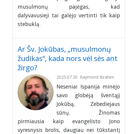
musulmonų pajėgas, kad
dalyvavusieji tai galėjo vertinti tik kaip
stebuklą.
Ar Šv. Jokūbas, „musulmonų
žudikas“, kada nors vėl sės ant
žirgo?
2025.07.30
Raymond Ibrahim
Neseniai Ispanija minėjo
savo globėją šventąjį
Jokūbą, Zebediejaus
sūnų. Žinomas
pirmiausia kaip evangelisto Jono
vyresnysis brolis, daugiau nei tūkstantį