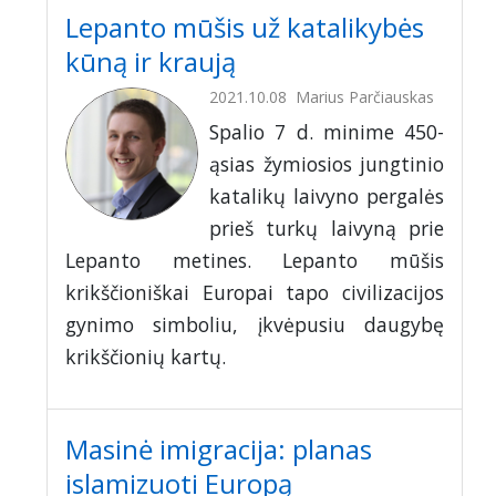
Lepanto mūšis už katalikybės
kūną ir kraują
2021.10.08
Marius Parčiauskas
Spalio 7 d. minime 450-
ąsias žymiosios jungtinio
katalikų laivyno pergalės
prieš turkų laivyną prie
Lepanto metines. Lepanto mūšis
krikščioniškai Europai tapo civilizacijos
gynimo simboliu, įkvėpusiu daugybę
krikščionių kartų.
Masinė imigracija: planas
islamizuoti Europą