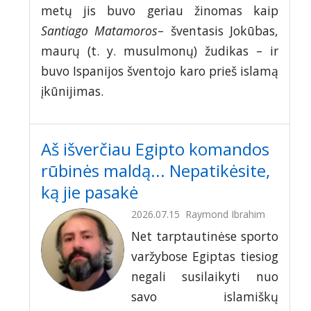
metų jis buvo geriau žinomas kaip
Santiago Matamoros
– šventasis Jokūbas,
maurų (t. y. musulmonų) žudikas – ir
buvo Ispanijos šventojo karo prieš islamą
įkūnijimas.
Aš išverčiau Egipto komandos
rūbinės maldą... Nepatikėsite,
ką jie pasakė
2026.07.15
Raymond Ibrahim
Net tarptautinėse sporto
varžybose Egiptas tiesiog
negali susilaikyti nuo
savo islamiškų