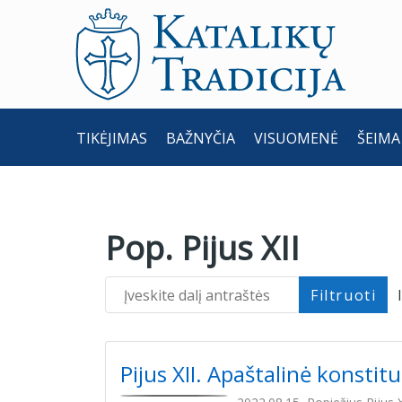
TIKĖJIMAS
BAŽNYČIA
VISUOMENĖ
ŠEIMA
Pop. Pijus XII
Įveskite dalį antraštės
Filtruoti
Pijus XII. Apaštalinė konstit