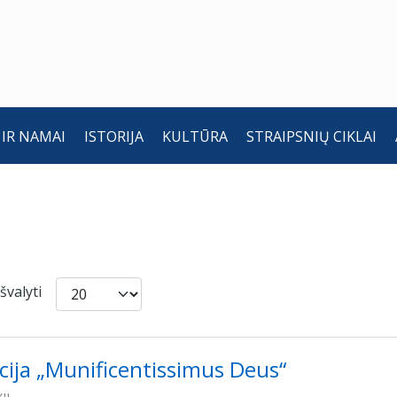
 IR NAMAI
ISTORIJA
KULTŪRA
STRAIPSNIŲ CIKLAI
Rodyti po
Išvalyti
ucija „Munificentissimus Deus“