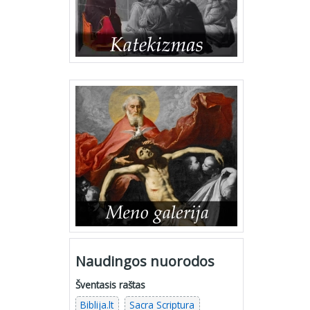
Naudingos nuorodos
Šventasis raštas
Biblija.lt
Sacra Scriptura