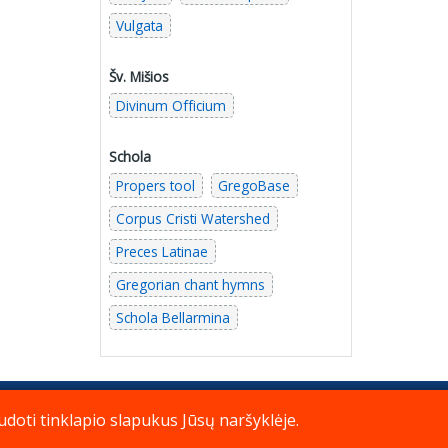
Vulgata
Šv. Mišios
Divinum Officium
Schola
Propers tool
GregoBase
Corpus Cristi Watershed
Preces Latinae
Gregorian chant hymns
Schola Bellarmina
doti tinklapio slapukus Jūsų naršyklėje.
© Katalikų Tradicija
Į viršų