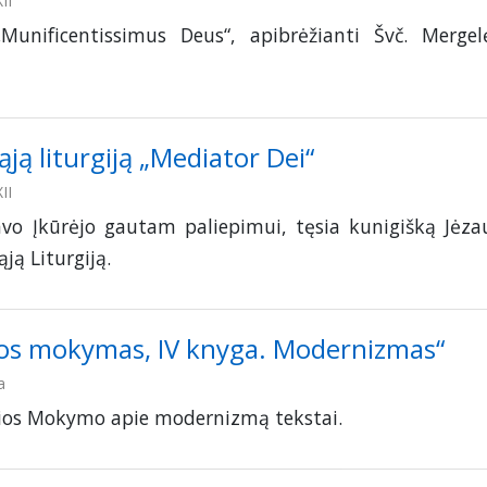
II
„Munificentissimus Deus“, apibrėžianti Švč. Mergel
tąją liturgiją „Mediator Dei“
II
avo Įkūrėjo gautam paliepimui, tęsia kunigišką Jėza
ją Liturgiją.
os mokymas, IV knyga. Modernizmas“
a
čios Mokymo apie modernizmą tekstai.