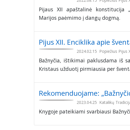
2022.08.15
Popiežius Pijus X
Pijaus XII apaštalinė konstitucija 
Marijos paėmimo į dangų dogmą.
Pijus XII. Enciklika apie šven
2024.02.15
Popiežius Pijus X
Bažnyčia, ištikimai paklusdama iš s
Kristaus užduotį pirmiausia per šventą
Rekomenduojame: „Bažnyči
2023.04.25
Katalikų Tradicij
Knygoje pateikiami svarbiausi Bažny