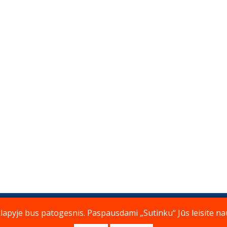
pyje bus patogesnis. Paspausdami „Sutinku“ Jūs leisite nau
Prenumerata
Archyvas
Kontaktai