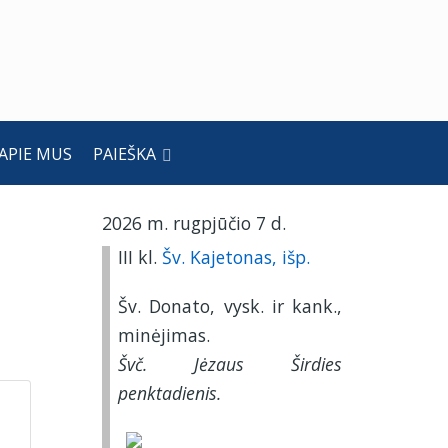
APIE MUS
PAIEŠKA
2026 m. rugpjūčio 7 d.
III kl.
Šv. Kajetonas, išp.
Šv. Donato, vysk. ir kank.,
minėjimas.
Švč. Jėzaus Širdies
penktadienis.