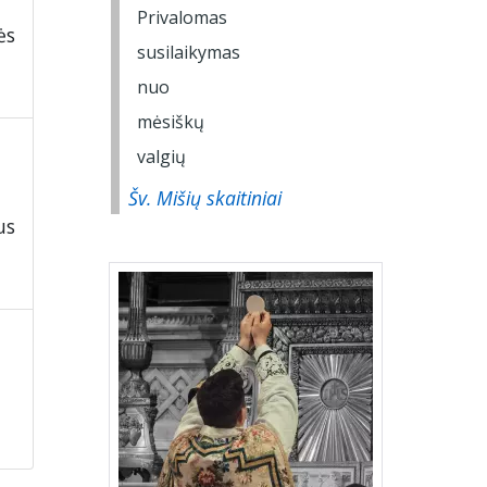
ės
Šv. Mišių skaitiniai
us