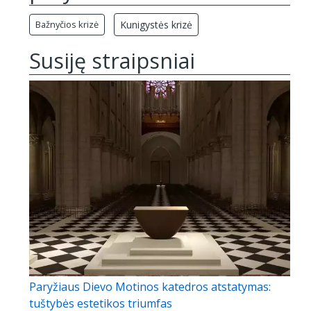
Bažnyčios krizė
Kunigystės krizė
Susiję straipsniai
Paryžiaus Dievo Motinos katedros atstatymas:
tuštybės estetikos triumfas