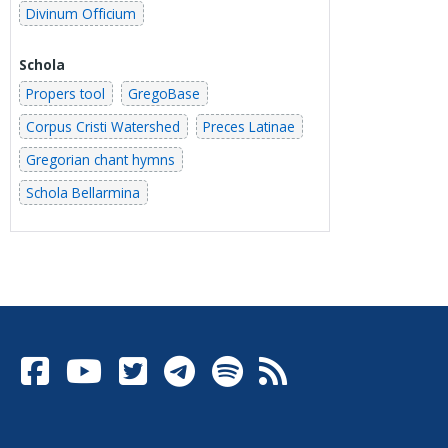
Divinum Officium
Schola
Propers tool
GregoBase
Corpus Cristi Watershed
Preces Latinae
Gregorian chant hymns
Schola Bellarmina