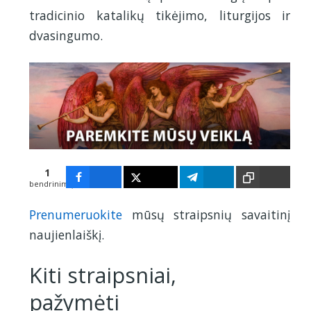
tradicinio katalikų tikėjimo, liturgijos ir
dvasingumo.
1
bendrinimų
1
Prenumeruokite
mūsų straipsnių savaitinį
naujienlaiškį.
Kiti straipsniai,
pažymėti