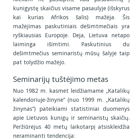
kunigystę skaičius visame pasaulyje (išskyrus
kai kurias Afrikos šalis) mažėja. Šis
mažėjimas paskutiniais dešimtmečiais yra
ryškiausias Europoje. Deja, Lietuva netapo
laiminga išimtimi. Paskutinius du
dešimtmečius seminaristų mūsų šalyje taip
pat tolydžio mažėjo.
Seminarijų tuštėjimo metas
Nuo 1982 m. kasmet leidžiamame „Katalikų
kalendoriuje-žinyne“ (nuo 1999 m. „Katalikų
žinynas“) pateikiami statistiniai duomenys
apie Lietuvos kunigų ir seminaristų skaičių.
Peržiūrėjus 40 metų laikotarpį atsiskleidžia
neraminanti tendencija: