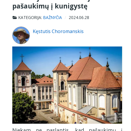
pašaukimų į kunigystę
KATEGORIJA:
BAŽNYČIA
2024.06.28
Kęstutis Choromanskis
Niekam ne paslaptis, kad pašaukimų į