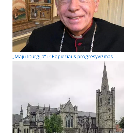
„Majų liturgija“ ir Popiežiaus progresyvizmas