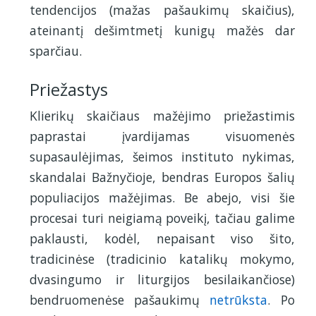
tendencijos (mažas pašaukimų skaičius),
ateinantį dešimtmetį kunigų mažės dar
sparčiau.
Priežastys
Klierikų skaičiaus mažėjimo priežastimis
paprastai įvardijamas visuomenės
supasaulėjimas, šeimos instituto nykimas,
skandalai Bažnyčioje, bendras Europos šalių
populiacijos mažėjimas. Be abejo, visi šie
procesai turi neigiamą poveikį, tačiau galime
paklausti, kodėl, nepaisant viso šito,
tradicinėse (tradicinio katalikų mokymo,
dvasingumo ir liturgijos besilaikančiose)
bendruomenėse pašaukimų
netrūksta
. Po