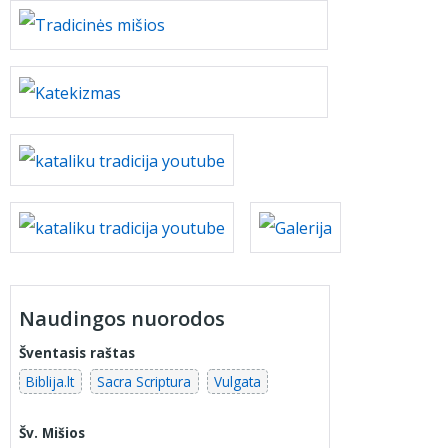
Naudingos nuorodos
Šventasis raštas
Biblija.lt
Sacra Scriptura
Vulgata
Šv. Mišios