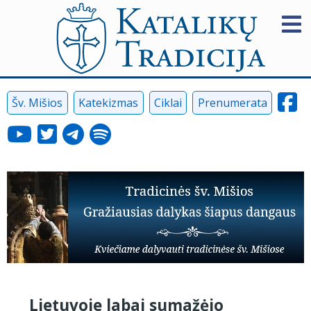
Šv. Mišios
Katekizmas
Ciklai
Prenumerata
Lietuvoje labai sumažėjo