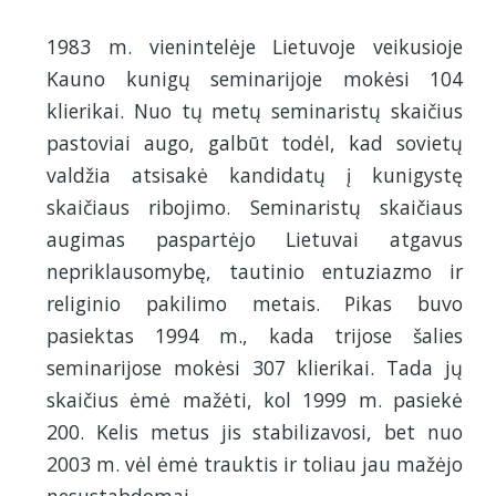
1983 m. vienintelėje Lietuvoje veikusioje
Kauno kunigų seminarijoje mokėsi 104
klierikai. Nuo tų metų seminaristų skaičius
pastoviai augo, galbūt todėl, kad sovietų
valdžia atsisakė kandidatų į kunigystę
skaičiaus ribojimo. Seminaristų skaičiaus
augimas paspartėjo Lietuvai atgavus
nepriklausomybę, tautinio entuziazmo ir
religinio pakilimo metais. Pikas buvo
pasiektas 1994 m., kada trijose šalies
seminarijose mokėsi 307 klierikai. Tada jų
skaičius ėmė mažėti, kol 1999 m. pasiekė
200. Kelis metus jis stabilizavosi, bet nuo
2003 m. vėl ėmė trauktis ir toliau jau mažėjo
nesustabdomai.