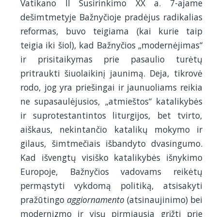
Vatikano II Susirinkimo XX a. 7-ajame
dešimtmetyje Bažnyčioje pradėjus radikalias
reformas, buvo teigiama (kai kurie taip
teigia iki šiol), kad Bažnyčios „modernėjimas“
ir prisitaikymas prie pasaulio turėtų
pritraukti šiuolaikinį jaunimą. Deja, tikrovė
rodo, jog yra priešingai ir jaunuoliams reikia
ne supasaulėjusios, „atmieštos“ katalikybės
ir suprotestantintos liturgijos, bet tvirto,
aiškaus, nekintančio katalikų mokymo ir
gilaus, šimtmečiais išbandyto dvasingumo.
Kad išvengtų visiško katalikybės išnykimo
Europoje, Bažnyčios vadovams reikėtų
permąstyti vykdomą politiką, atsisakyti
pražūtingo
aggiornamento
(atsinaujinimo) bei
modernizmo ir visų pirmiausia grįžti prie