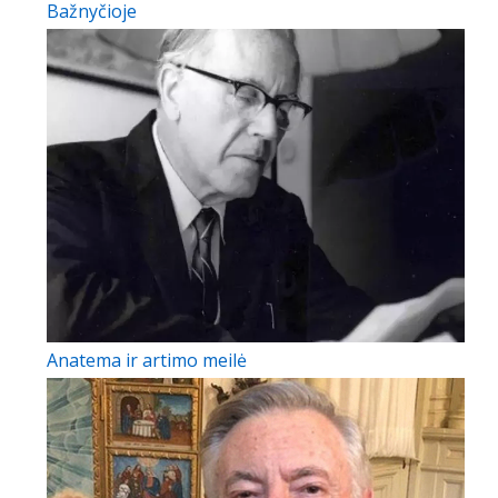
Bažnyčioje
Anatema ir artimo meilė