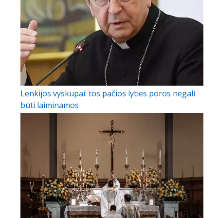
Lenkijos vyskupai: tos pačios lyties poros negali
būti laiminamos