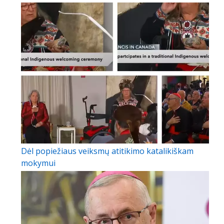
Dėl popiežiaus veiksmų atitikimo katalikiškam
mokymui