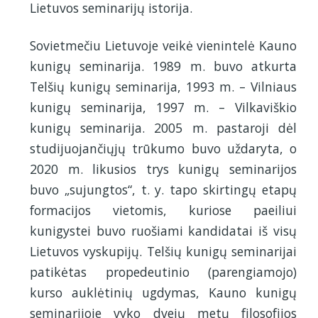
Lietuvos seminarijų istorija.
Sovietmečiu Lietuvoje veikė vienintelė Kauno
kunigų seminarija. 1989 m. buvo atkurta
Telšių kunigų seminarija, 1993 m. – Vilniaus
kunigų seminarija, 1997 m. – Vilkaviškio
kunigų seminarija. 2005 m. pastaroji dėl
studijuojančiųjų trūkumo buvo uždaryta, o
2020 m. likusios trys kunigų seminarijos
buvo „sujungtos“, t. y. tapo skirtingų etapų
formacijos vietomis, kuriose paeiliui
kunigystei buvo ruošiami kandidatai iš visų
Lietuvos vyskupijų. Telšių kunigų seminarijai
patikėtas propedeutinio (parengiamojo)
kurso auklėtinių ugdymas, Kauno kunigų
seminarijoje vyko dvejų metų filosofijos