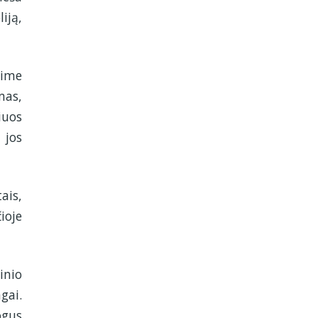
iją,
lime
mas,
iuos
 jos
ais,
ioje
inio
gai.
ogus