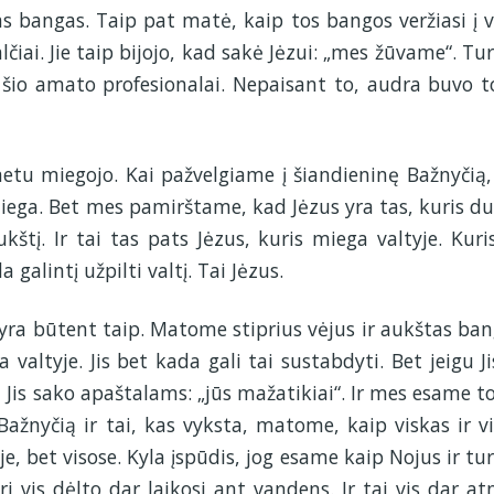
as bangas. Taip pat matė, kaip tos bangos veržiasi į va
lčiai. Jie taip bijojo, kad sakė Jėzui: „mes žūvame“. Tu
r šio amato profesionalai. Nepaisant to, audra buvo t
etu miegojo. Kai pažvelgiame į šiandieninę Bažnyčią, 
 miega. Bet mes pamirštame, kad Jėzus yra tas, kuris d
štį. Ir tai tas pats Jėzus, kuris miega valtyje. Kuris
galintį užpilti valtį. Tai Jėzus.
s yra būtent taip. Matome stiprius vėjus ir aukštas ban
a valtyje. Jis bet kada gali tai sustabdyti. Bet jeigu Ji
l Jis sako apaštalams: „jūs mažatikiai“. Ir mes esame to
Bažnyčią ir tai, kas vyksta, matome, kaip viskas ir vi
je, bet visose. Kyla įspūdis, jog esame kaip Nojus ir tu
ri vis dėlto dar laikosi ant vandens. Ir tai vis dar at