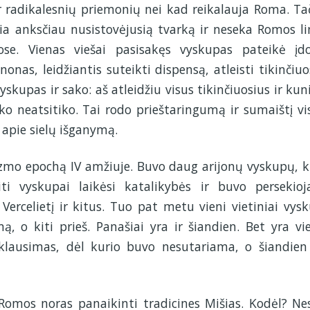
ar radikalesnių priemonių nei kad reikalauja Roma. Ta
sia anksčiau nusistovėjusią tvarką ir neseka Romos lin
ose. Vienas viešai pasisakęs vyskupas pateikė į
nas, leidžiantis suteikti dispensą, atleisti tikinčiuo
yskupas ir sako: aš atleidžiu visus tikinčiuosius ir kun
ieko neatsitiko. Tai rodo prieštaringumą ir sumaištį vi
e apie sielų išganymą.
nizmo epochą IV amžiuje. Buvo daug arijonų vyskupų, k
ti vyskupai laikėsi katalikybės ir buvo persekioj
Vercelietį ir kitus. Tuo pat metu vieni vietiniai vys
ą, o kiti prieš. Panašiai yra ir šiandien. Bet yra vi
klausimas, dėl kurio buvo nesutariama, o šiandien
Romos noras panaikinti tradicines Mišias. Kodėl? Nes