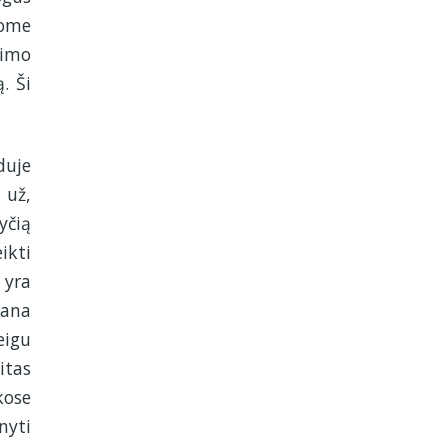
tome
kimo
. Ši
duje
 už,
yčią
ikti
 yra
gana
eigu
itas
kose
nyti