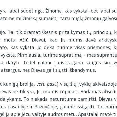
i yra labai sudėtinga. Žinome, kas vyksta, bet labai s
matome milžinišką sumaištį, tarsi miglą žmonių galvos
o. Tai tik dramatiškesnis pritaikymas tų principų, k
imo metu. Ačiū Dievui, kad Jis mums davė arkivys
rato, kas vyksta. Jo dėka turime visas priemones, k
as vyksta. Pirmiausia, turime supratimą – mes suprant
a daryti. Todėl galime jaustis gana saugūs šių įv
 atsargūs, nes Dievas gali siųsti išbandymus.
X kunigų broliją,
vert. past.
] visų šių įvykių akivaizdoje
evas ne tik yra, Jis mumis rūpinasi. Būdamas absoli
ms dalykams. To niekada neturėtume pamiršti. Dievas v
s pasaulyje ir Bažnyčioje, galime išsigąsti. Tai norm
liją apie Jėzų valtyje audros metu. Apaštalai matė ti