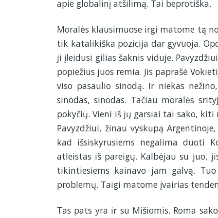
apie globalinį atšilimą. Tai beprotiška.
Moralės klausimuose irgi matome tą norą
tik katalikiška pozicija dar gyvuoja. Opo
ji įleidusi gilias šaknis viduje. Pavyzdži
popiežius juos remia. Jis paprašė Vokie
viso pasaulio sinodą. Ir niekas nežino
sinodas, sinodas. Tačiau moralės sri
pokyčių. Vieni iš jų garsiai tai sako, kit
Pavyzdžiui, žinau vyskupą Argentinoje, 
kad išsiskyrusiems negalima duoti K
atleistas iš pareigų. Kalbėjau su juo, j
tikintiesiems kainavo jam galvą. Tuo 
problemų. Taigi matome įvairias tendenci
Tas pats yra ir su Mišiomis. Roma sako,