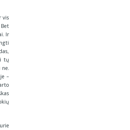
 vis
 Bet
. Ir
ngti
das,
i tų
 ne.
je –
arto
škas
okių
urie