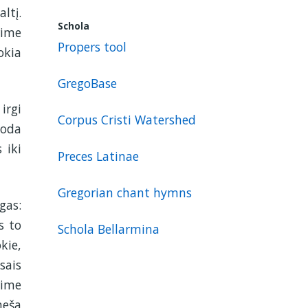
ltį.
Schola
rime
Propers tool
okia
GregoBase
irgi
Corpus Cristi Watershed
uoda
 iki
Preces Latinae
Gregorian chant hymns
gas:
s to
Schola Bellarmina
kie,
sais
rime
neša