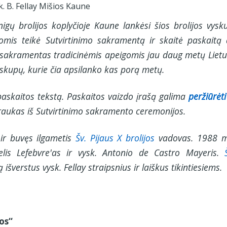
k. B. Fellay Mišios Kaune
igų brolijos koplyčioje Kaune lankėsi šios brolijos vysk
omis teikė Sutvirtinimo sakramentą ir skaitė paskaitą 
nimo sakramentas tradicinėmis apeigomis jau daug metų Liet
vyskupų, kurie čia apsilanko kas porą metų.
 paskaitos tekstą. Paskaitos vaizdo įrašą galima
peržiūrėti
otraukas iš Sutvirtinimo sakramento ceremonijos.
 ir buvęs ilgametis
Šv. Pijaus X brolijos
vadovas. 1988 m
celis Lefebvre'as ir vysk. Antonio de Castro Mayeris.
ą išverstus vysk. Fellay straipsnius ir laiškus tikintiesiems.
jos“