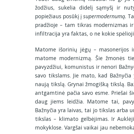
žodžius, sukelia didelį sąmyšį ir n
popiežiaus posūkį į
supermodernumą.
Ta
pradžioje – tam tikras modernizmas ir li
infiltracija yra faktas, o ne kokie spėlioj
Matome išorinių jėgų – masonerijos i
matome modernizmą. Šie žmonės tiesi
pavyzdžiui, komunistus ir nenori Bažnyč
savo tikslams. Jie mato, kad Bažnyčia y
naują tikslą. Grynai žmogišką tikslą. B
antgamtinė pačia savo esme. Priešai ši
daug jiems leidžia. Matome tai, pavy
Bažnyčia yra laivas, tai jo tikslas arba
tikslas – klimato gelbėjimas. Ir Auklėj
mokyklose. Vargšai vaikai jau nebemoka,