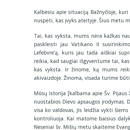
Kalbėsiu apie situaciją Bažnyčioje, kur
nuspėti, kas įvyks ateityje. Šiuo metu 
Tai, kas vyksta, mums nėra kažkas nauj
paskleisti jau Vatikano II susirink
Lefebvre’ą, kuris jau tada aiškiai sup
reikia, kad saugiai išgyventume tai, k
kas vyksta. Ir žinome, ką mums reiki
akivaizdoje. Žinoma, visada turime būti
Mūsų istorija [kalbama apie Šv. Pijaus 
nuostabios Dievo apsaugos įrodymas. Di
visa ko valdovas, Jis leidžia vykti šie
kontroliuoja. Kai matome baisius dalyku
Neseniai šv. Mišių metu skaitėme Evange