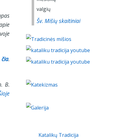
upas
Šv. Mišių skaitiniai
apie
uvoje
 čia
.
. B.
Šioje
Katalikų Tradicija