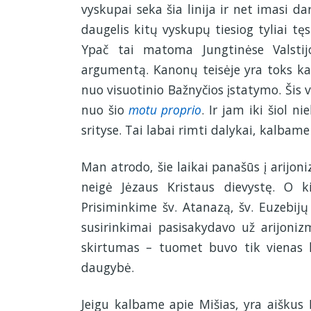
vyskupai seka šia linija ir net imasi d
daugelis kitų vyskupų tiesiog tyliai tę
Ypač tai matoma Jungtinėse Valstij
argumentą. Kanonų teisėje yra toks kano
nuo visuotinio Bažnyčios įstatymo. Šis v
nuo šio
motu proprio
. Ir jam iki šiol n
srityse. Tai labai rimti dalykai, kalbam
Man atrodo, šie laikai panašūs į arijo
neigė Jėzaus Kristaus dievystę. O ki
Prisiminkime šv. Atanazą, šv. Euzebijų 
susirinkimai pasisakydavo už arijonizm
skirtumas – tuomet buvo tik vienas 
daugybė.
Jeigu kalbame apie Mišias, yra aiškus 