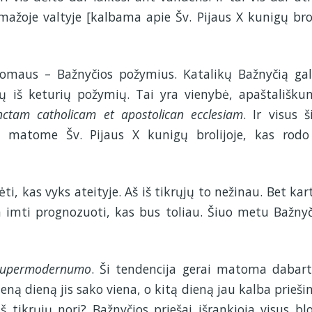
mažoje valtyje [kalbama apie Šv. Pijaus X kunigų brol
domaus – Bažnyčios požymius. Katalikų Bažnyčią ga
nių iš keturių požymių. Tai yra vienybė, apaštališku
tam catholicam et apostolican ecclesiam
. Ir visus š
matome Šv. Pijaus X kunigų brolijoje, kas rodo
, kas vyks ateityje. Aš iš tikrųjų to nežinau. Bet kart
 imti prognozuoti, kas bus toliau. Šiuo metu Bažnyč
supermodernumo
. Ši tendencija gerai matoma dabart
eną dieną jis sako viena, o kitą dieną jau kalba priešin
š tikrųjų nori? Bažnyčios priešai išrankioja visus bl