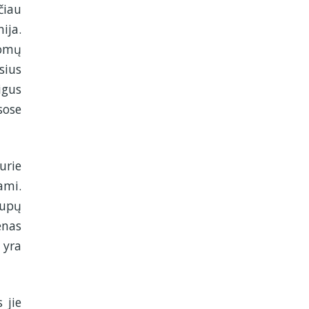
čiau
ija.
domų
sius
igus
sose
urie
ami.
kupų
enas
 yra
 jie