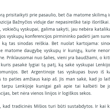
 prisitaikyti prie pasaulio, bet čia matome skilimą ir
zicija Bažnyčios viduje dar nepasireiškė taip išoriškai.
ui, vokiečių vyskupai, galima sakyti, jau nebėra katalikai
tijos vyskupų konferencijos pirmininko padėti jam sure
, ką tas sinodas reiškia. Bet nuolat kartojama: sino
tyje matome daugybę vyskupų ir kunigų, kurie nenor
i ne. Priklausomai nuo šalies, vieni yra baudžiami, o kiti
kuris pasakė lygiai tą patį, ką sakė vyskupai Lenkijo
omunijos. Bet Argentinoje tas vyskupas buvo iš k
is to paties amžiaus kaip aš. Jis man sakė, kad jo lai
tarpu Lenkijoje kunigai gali apie tai kalbėti be j
jas, bet nėra vienos linijos ir logiškos sekos.
 kad tradicinės Mišios turi būti sustabdytos. Ir kai k