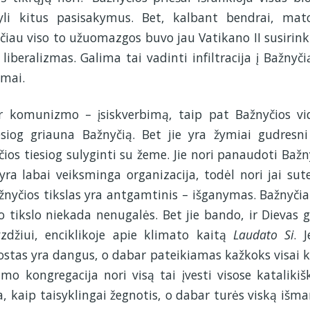
utyli kitus pasisakymus. Bet, kalbant bendrai, ma
čiau viso to užuomazgos buvo jau Vatikano II susirin
beralizmas. Galima tai vadinti infiltracija į Bažnyčią
imai.
r komunizmo – įsiskverbimą, taip pat Bažnyčios vi
og griauna Bažnyčią. Bet jie yra žymiai gudresni
ios tiesiog sulyginti su žeme. Jie nori panaudoti Bažn
ra labai veiksminga organizacija, todėl nori jai sute
ažnyčios tikslas yra antgamtinis – išganymas. Bažnyčia
o tikslo niekada nenugalės. Bet jie bando, ir Dievas 
zdžiui, enciklikoje apie klimato kaitą
Laudato Si
. J
 uostas yra dangus, o dabar pateikiamas kažkoks visai k
imo kongregacija nori visą tai įvesti visose katalikiš
 kaip taisyklingai žegnotis, o dabar turės viską išma