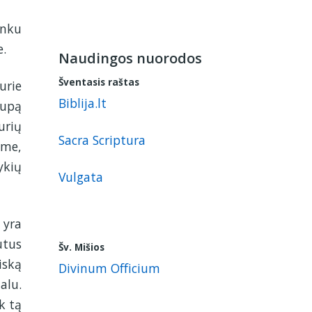
unku
e.
Naudingos nuorodos
Šventasis raštas
urie
Biblija.lt
kupą
urių
Sacra Scriptura
ame,
ykių
Vulgata
 yra
utus
Šv. Mišios
iską
Divinum Officium
alu.
k tą