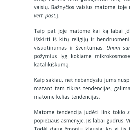
vaisių. Bažnyčios vaisius matome toje 
vert. past.
].
Taip pat joje matome kai ką labai į
išskirti iš kitų religijų ir bendruome
visuotinumas ir šventumas.
Unam sanc
požymius lyg kokiame mikrokosmose 
katalikiškumą.
Kaip sakiau, net nebandysiu jums nuspėti
matant tam tikras tendencijas, galima
matome kelias tendencijas.
Matome tendenciją judėti link tokio
popiežiaus asmenyje. Jis labai gudrus. Vi
Todėl daug žmonių klausia: ko gi jis i