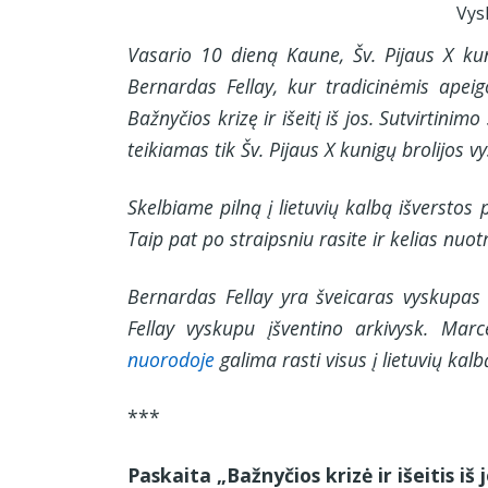
Vys
Vasario 10 dieną Kaune, Šv. Pijaus X kun
Bernardas Fellay, kur tradicinėmis apeig
Bažnyčios krizę ir išeitį iš jos. Sutvirti
teikiamas tik Šv. Pijaus X kunigų brolijos 
Skelbiame pilną į lietuvių kalbą išverstos
Taip pat po straipsniu rasite ir kelias nu
Bernardas Fellay yra šveicaras vyskupas
Fellay vyskupu įšventino arkivysk. Mar
nuorodoje
galima rasti visus į lietuvių kalb
***
Paskaita „Bažnyčios krizė ir išeitis iš 