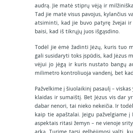
audrą. Jie matė stiprų vėją ir milžinišk
Tad jie matė visus pavojus, kylančius va
atsiminti, kad jie buvo patyrę žvejai i
baisi, kad iš tikrųjų juos išgąsdino.
Todėl jie ėmė žadinti Jėzų, kuris tuo m
gali susidaryti toks įspūdis, kad Jėzus
vėjui jo jėgą ir kuris nustato bangų auk
milimetro kontroliuoja vandenį, bet kada 
Pažvelkime į šiuolaikinį pasaulį – viska
klaidas ir sumaištį. Bet Jėzus vis dar yr
dabar nenori, tai nieko nekeičia. Ir todė
kaip tie apaštalai. Jeigu pažvelgiame į 
aspektais ritasi žemyn – ne vienoje srity
arką. Turime tarsi gelbėjimosi valtį, ku