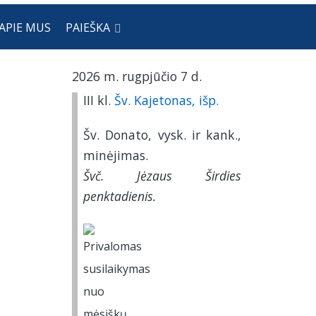
APIE MUS
PAIEŠKA
2026 m. rugpjūčio 7 d.
III kl.
Šv. Kajetonas, išp.
Šv. Donato, vysk. ir kank.,
minėjimas.
Švč. Jėzaus Širdies
penktadienis.