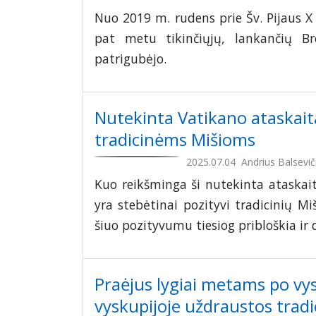
Nuo 2019 m. rudens prie Šv. Pijaus X 
pat metu tikinčiųjų, lankančių Br
patrigubėjo.
Nutekinta Vatikano ataskai
tradicinėms Mišioms
2025.07.04
Andrius Balsevič
Kuo reikšminga ši nutekinta ataskait
yra stebėtinai pozityvi tradicinių Mi
šiuo pozityvumu tiesiog pribloškia ir 
Praėjus lygiai metams po vys
vyskupijoje uždraustos tradi