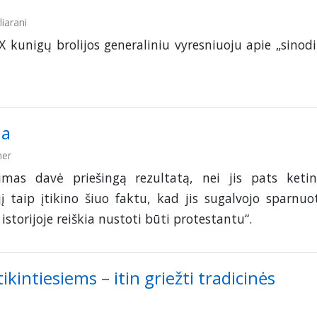
iarani
 X kunigų brolijos generaliniu vyresniuoju apie „sinodi
ma
ner
mas davė priešingą rezultatą, nei jis pats ketin
 jį taip įtikino šiuo faktu, kad jis sugalvojo sparnuo
i istorijoje reiškia nustoti būti protestantu“.
kintiesiems – itin griežti tradicinės