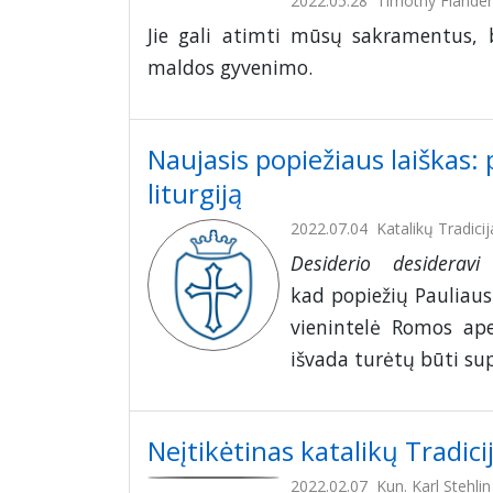
2022.05.28
Timothy Flander
Jie gali atimti mūsų sakramentus, 
maldos gyvenimo.
Naujasis popiežiaus laiškas:
liturgiją
2022.07.04
Katalikų Tradicij
Desiderio desiderav
kad popiežių Pauliaus 
vienintelė Romos ape
išvada turėtų būti su
Neįtikėtinas katalikų Tradic
2022.02.07
Kun. Karl Stehli