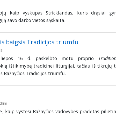
jų kaip vyskupas Stricklandas, kuris drąsiai gy
iją savo darbo vietos sąskaita.
s baigsis Tradicijos triumfu
ei
. liepos 16 d. paskelbto motu proprio
Tradition
ią ištikimybę tradicinei liturgijai, tačiau iš tikrųjų t
is Bažnyčios Tradicijos triumfu.
hini
, kaip vystėsi Bažnyčios vadovybės pradėtas pilietin