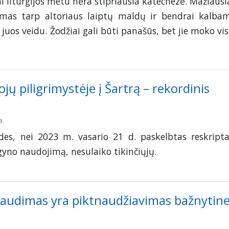
 liturgijos metu nėra stipriausia katechezė. Mažiausi
tumas tarp altoriaus laiptų maldų ir bendrai kalba
į juos veidu. Žodžiai gali būti panašūs, bet jie moko vis
ojų piligrimystėje į Šartrą – rekordinis
a
des, nei 2023 m. vasario 21 d. paskelbtas reskripta
gyno naudojimą, nesulaiko tikinčiųjų.
draudimas yra piktnaudžiavimas bažnytin