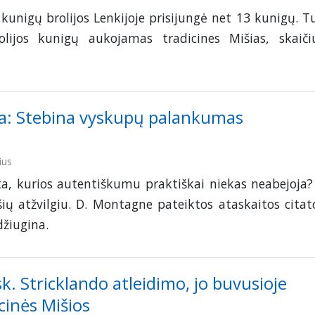
kunigų brolijos Lenkijoje prisijungė net 13 kunigų. T
olijos kunigų aukojamas tradicines Mišias, skaiči
ta: Stebina vyskupų palankumas
ius
a, kurios autentiškumu praktiškai niekas neabejoja? 
šių atžvilgiu. D. Montagne pateiktos ataskaitos citat
džiugina.
k. Stricklando atleidimo, jo buvusioje
cinės Mišios