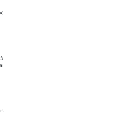
nė
is
ai
is