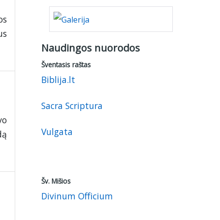
os
us
Naudingos nuorodos
Šventasis raštas
Biblija.lt
Sacra Scriptura
vo
Vulgata
dą
Šv. Mišios
Divinum Officium