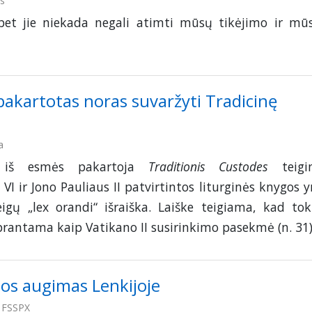
s
bet jie niekada negali atimti mūsų tikėjimo ir mū
 pakartotas noras suvaržyti Tradicinę
a
i
iš esmės pakartoja
Traditionis Custodes
teigin
VI ir Jono Pauliaus II patvirtintos liturginės knygos y
igų „lex orandi“ išraiška. Laiške teigiama, kad tok
prantama kaip Vatikano II susirinkimo pasekmė (n. 31)
ijos augimas Lenkijoje
n FSSPX