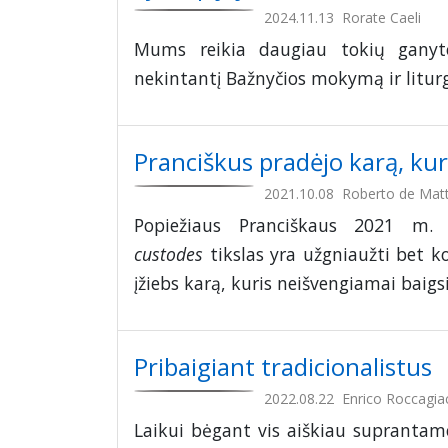
2024.11.13
Rorate Caeli
Mums reikia daugiau tokių ganyto
nekintantį Bažnyčios mokymą ir liturg
Pranciškus pradėjo karą, kuri
2021.10.08
Roberto de Matt
Popiežiaus Pranciškaus 2021 m
custodes
tikslas yra užgniaužti bet kok
įžiebs karą, kuris neišvengiamai baigs
Pribaigiant tradicionalistus
2022.08.22
Enrico Roccagiac
Laikui bėgant vis aiškiau suprantame