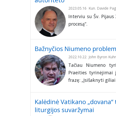
2023.05.16
Kun. Davide Pagl
Interviu su Šv. Pijaus
procesą“.
Bažnyčios Niumeno proble
2022.10.22
John Byron Kuh
Tačiau Niumeno tyri
Praeities tyrinėjimai
frazę: „Įsišaknyti gilia
Kalėdinė Vatikano „dovana“ ti
liturgijos suvaržymai