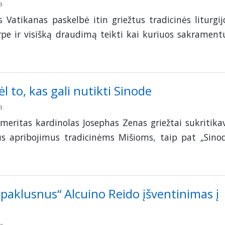
a
 Vatikanas paskelbė itin griežtus tradicinės liturgij
pe ir visišką draudimą teikti kai kuriuos sakrament
.
 to, kas gali nutikti Sinode
a
eritas kardinolas Josephas Zenas griežtai sukritika
us apribojimus tradicinėms Mišioms, taip pat „Sino
paklusnus“ Alcuino Reido įšventinimas į