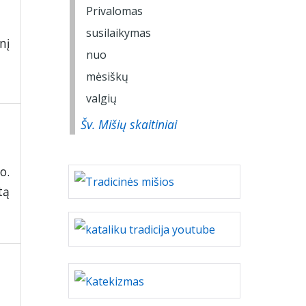
nį
Šv. Mišių skaitiniai
o.
tą