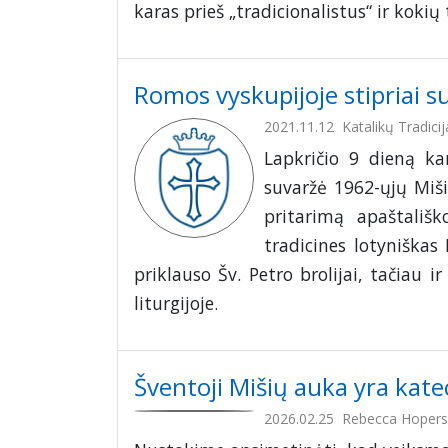
karas prieš „tradicionalistus“ ir kokių
Romos vyskupijoje stipriai s
2021.11.12
Katalikų Tradicij
Lapkričio 9 dieną ka
suvaržė 1962-ųjų Miši
pritarimą apaštališ
tradicines lotyniškas
priklauso Šv. Petro brolijai, tačiau i
liturgijoje.
Šventoji Mišių auka yra kat
2026.02.25
Rebecca Hopers