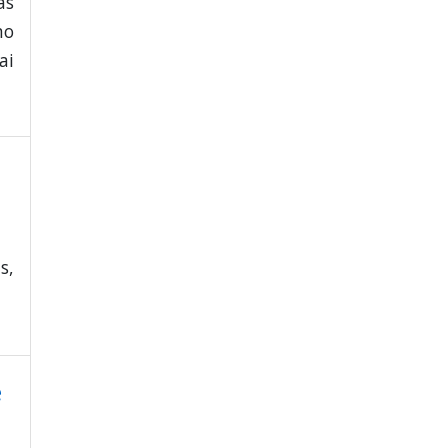
as
mo
ai
s,
e