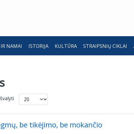
 IR NAMAI
ISTORIJA
KULTŪRA
STRAIPSNIŲ CIKLAI
s
Rodyti po
Išvalyti
ogmų, be tikėjimo, be mokančio