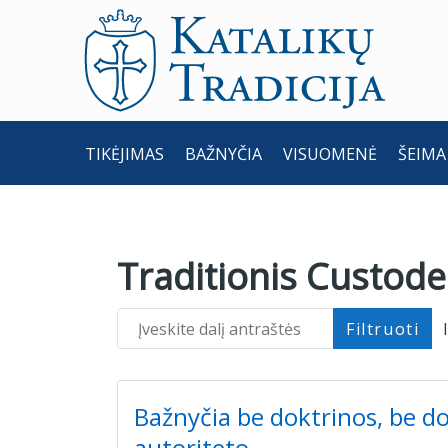
TIKĖJIMAS
BAŽNYČIA
VISUOMENĖ
ŠEIMA
Traditionis Custode
Įveskite dalį antraštės
Filtruoti
Bažnyčia be doktrinos, be d
autoriteto