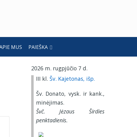
APIE MUS
PAIEŠKA
2026 m. rugpjūčio 7 d.
III kl.
Šv. Kajetonas, išp.
Šv. Donato, vysk. ir kank.,
minėjimas.
Švč. Jėzaus Širdies
penktadienis.