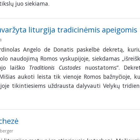
 tikslų juo siekiama.
uvaržyta liturgija tradicinėmis apeigomis
a
rdinolas Angelo de Donatis paskelbė dekretą, kuri
olo naudojimą Romos vyskupijoje, siekdamas „išreišk
kojo laiško
Traditionis Custodes
nuostatoms“. Dekre
 Mišias aukoti leista tik vienoje Romos bažnyčioje, ku
r joje tikintiesiems uždrausta dalyvauti Velykų tridien
echezė
berger