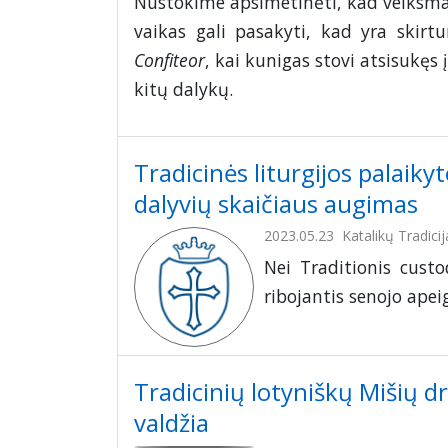
Nustokime apsimetinėti, kad veiksmai
vaikas gali pasakyti, kad yra skir
Confiteor
, kai kunigas stovi atsisukęs 
kitų dalykų.
Tradicinės liturgijos palaikyt
dalyvių skaičiaus augimas
2023.05.23
Katalikų Tradicij
Nei Traditionis custo
ribojantis senojo apei
Tradicinių lotyniškų Mišių 
valdžia