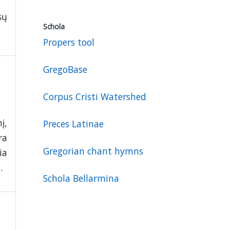
sų
Schola
Propers tool
GregoBase
Corpus Cristi Watershed
į,
Preces Latinae
ra
Gregorian chant hymns
ia
.
Schola Bellarmina