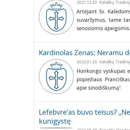
2021.12.20
Katalikų Tradicij
Artėjant šv. Kalėdoms
suvaržymus, tame tar
senosiomis apeigomis
Kardinolas Zenas: Neramu dėl
2023.01.20
Katalikų Tradicij
Honkongo vyskupas em
popiežiaus Pranciška
apie sinodiškumą“.
Lefebvre'as buvo teisus? „Ne
kunigystę