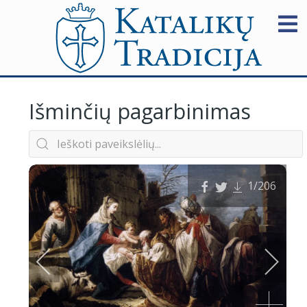
Išminčių pagarbinimas
1
/206