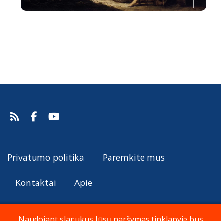
Išminčių pagarbinimas
Gaspare Diziani, 1755.
Šaltinis:
Web Gallery of Art
Gaspare Diziani
Privatumo politika
Paremkite mus
Kontaktai
Apie
Naudojant slapukus Jūsų naršymas tinklapyje bus