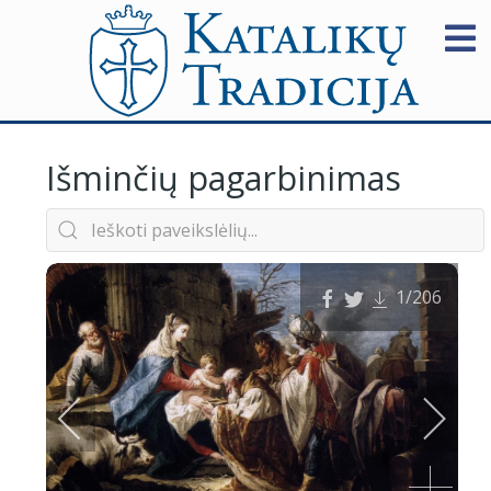
Išminčių pagarbinimas
1
/206