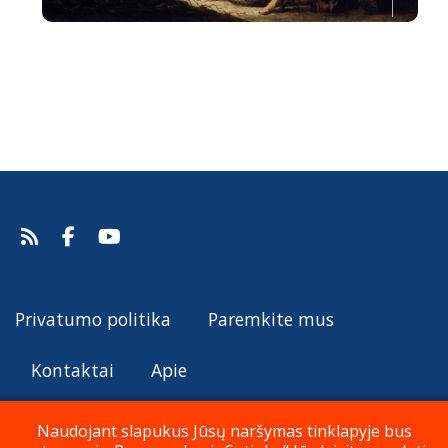
Išminčių pagarbinimas
Gaspare Diziani, 1755.
Šaltinis:
Web Gallery of Art
Gaspare Diziani
Privatumo politika
Paremkite mus
Kontaktai
Apie
Naudojant slapukus Jūsų naršymas tinklapyje bus