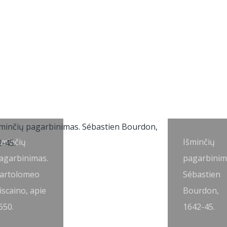
šminčių
Išminčių
agarbinimas.
pagarbinim
artolomeo
Sébastien
iscaino, apie
Bourdon,
650.
1642-45.