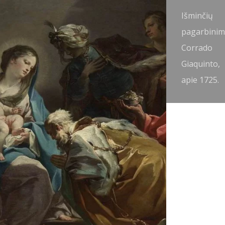
šminčių
Išminčių
agarbinimas.
pagarbinim
ebastiano
Corrado
icci, 1726-30.
Giaquinto,
apie 1725.