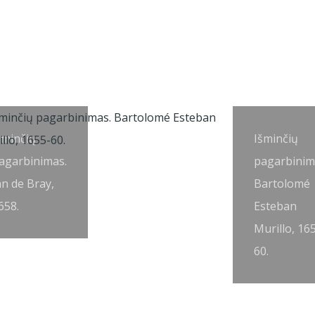
šminčių
Išminčių
agarbinimas.
pagarbinim
an de Bray,
Bartolomé
658.
Esteban
Murillo, 16
60.