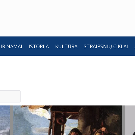
 IR NAMAI
ISTORIJA
KULTŪRA
STRAIPSNIŲ CIKLAI
Išminčių
I
pagarbinimas.
p