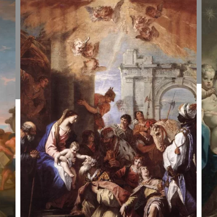
Išminčių
I
pagarbinimas.
p
Giuseppe
S
Peroni, apie
R
1734.