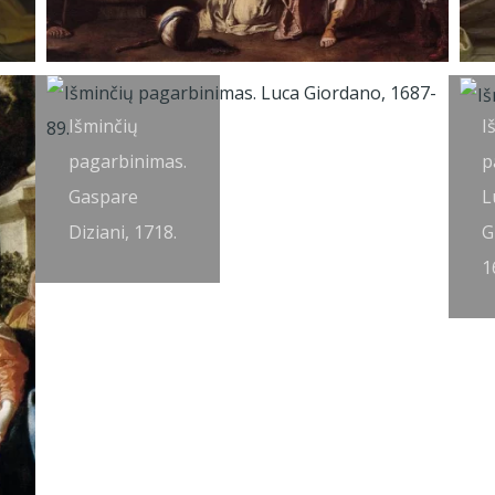
Išminčių
I
pagarbinimas.
p
Gaspare
L
Diziani, 1718.
G
1