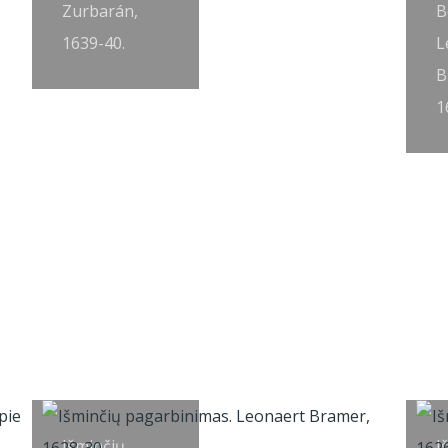
Zurbarán,
B
1639-40.
L
B
1
Išminčių
I