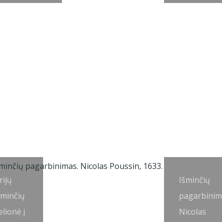
rijų
Išminčių
šminčių
pagarbinim
elionė į
Nicolas