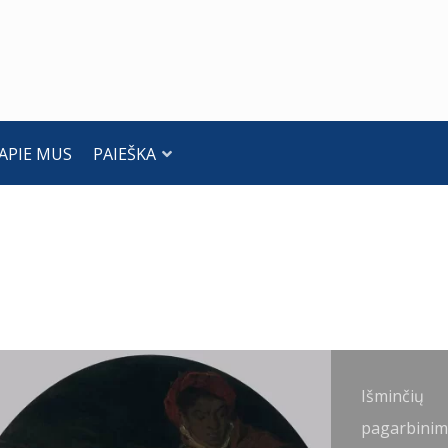
APIE MUS
PAIEŠKA
šminčių
Išminčių
agarbinimas.
pagarbinim