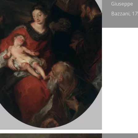
iovanni
Giuseppe
attista
Bazzani, 17
iepolo, 1753.