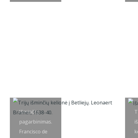
Išminčių
T
pagarbinimas.
i
Francisco de
k