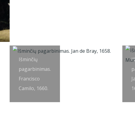
Išminčių
I
pagarbinimas.
p
Francisco
J
Camilo, 1660.
1