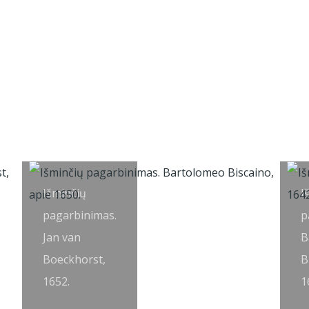
Išminčių
I
pagarbinimas.
p
Jan van
B
Boeckhorst,
B
1652.
1