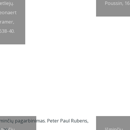
etliejų.
Poussin, 16
eonaert
ramer,
638-40.
šminčių
Išminčių