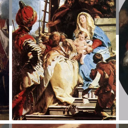
Gaspare
G
Diziani, 1755.
B
T