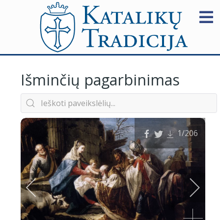
Išminčių pagarbinimas
1
/206