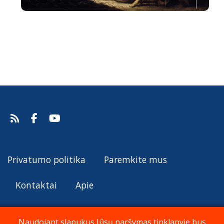
Išminčių pagarbinimas
Gaspare Diziani, 1755.
Šaltinis:
Web Gallery of Art
Gaspare Diziani
Privatumo politika
Paremkite mus
Kontaktai
Apie
Naudojant slapukus Jūsų naršymas tinklapyje bus