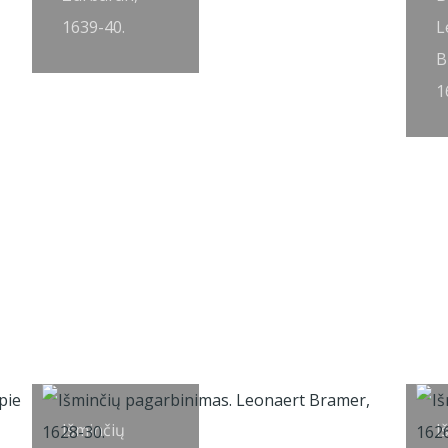
1639-40.
L
B
1
Išminčių
I