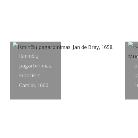
Išminčių
I
pagarbinimas.
p
Francisco
J
Camilo, 1660.
1