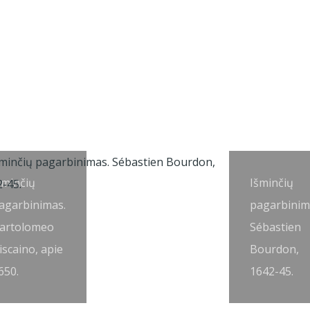
šminčių
Išminčių
agarbinimas.
pagarbinim
artolomeo
Sébastien
iscaino, apie
Bourdon,
650.
1642-45.