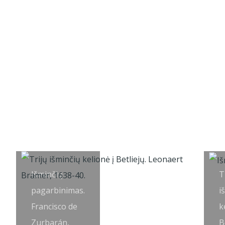
Išminčių
T
pagarbinimas.
i
Francisco de
k
Zurbarán,
B