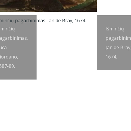
šminčių
Išminčių
agarbinimas.
pagarbinim
uca
Jan de Bray
iordano,
1674.
687-89.