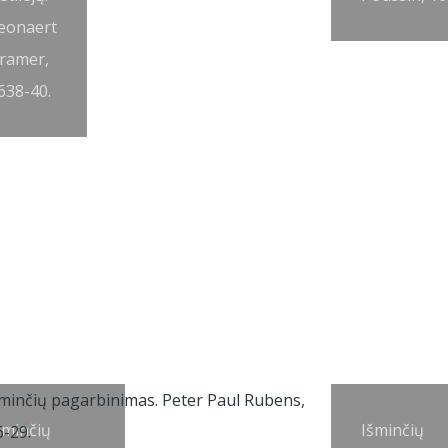
eonaert
ramer,
638-40.
šminčių
Išminčių