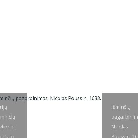
rijų
Išminčių
šminčių
pagarbinim
elionė į
Nicolas
etliejų.
Poussin, 16