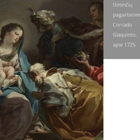
šminčių
Išminčių
agarbinimas.
pagarbinim
ebastiano
Corrado
icci, 1726-30.
Giaquinto,
apie 1725.