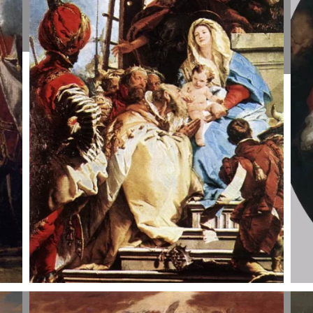
Diziani, 1755.
B
T