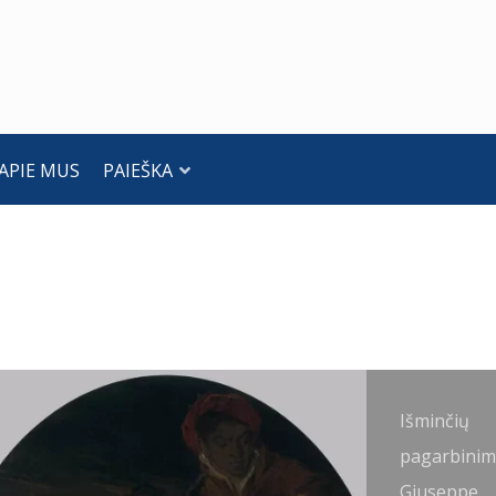
APIE MUS
PAIEŠKA
šminčių
Išminčių
agarbinimas.
pagarbinim
iovanni
Giuseppe