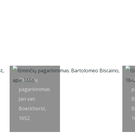
Išminčių
I
pagarbinimas.
p
Jan van
B
Boeckhorst,
B
1652.
1