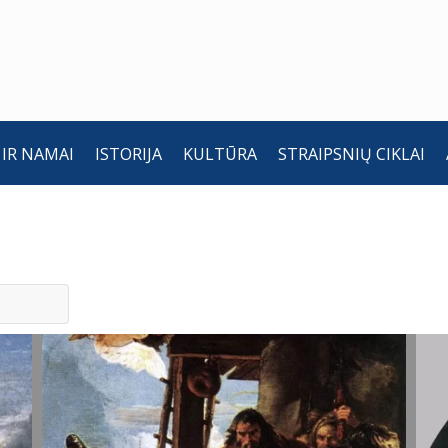
 IR NAMAI
ISTORIJA
KULTŪRA
STRAIPSNIŲ CIKLAI
Išminčių
I
pagarbinimas.
p
Gaspare
G