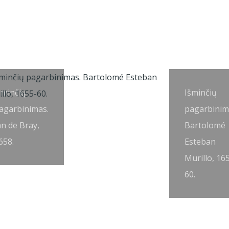
šminčių
Išminčių
agarbinimas.
pagarbinim
an de Bray,
Bartolomé
658.
Esteban
Murillo, 16
60.