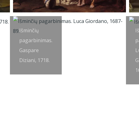
Išminčių
I
pagarbinimas.
p
Gaspare
L
Diziani, 1718.
G
1