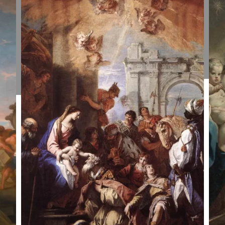
Išminčių
I
pagarbinimas.
p
Giuseppe
S
Peroni, apie
R
1734.