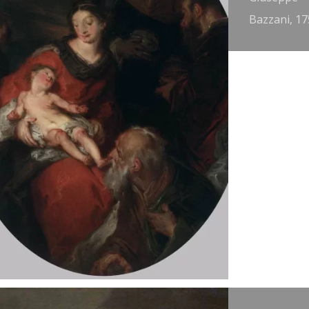
attista
Bazzani, 17
iepolo, 1753.