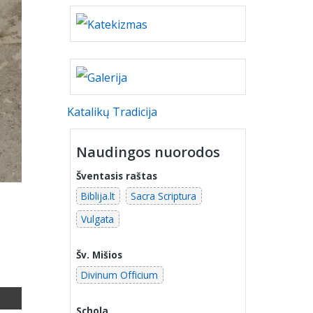
Katalikų Tradicija
Naudingos nuorodos
Šventasis raštas
Biblija.lt
Sacra Scriptura
Vulgata
Šv. Mišios
Divinum Officium
Schola