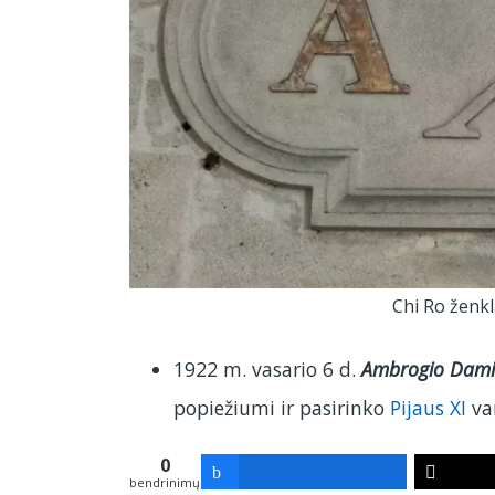
Chi Ro ženkl
1922 m. vasario 6 d.
Ambrogio Damia
popiežiumi ir pasirinko
Pijaus XI
va
0
bendrinimų