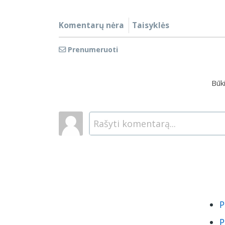
Komentarų nėra
Taisyklės
Prenumeruoti
Būk
Rašyti komentarą...
P
P