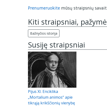
Prenumeruokite
mūsų straipsnių savaiti
Kiti straipsniai, pažymė
Bažnyčios istorija
Susiję straipsniai
Pijus XI. Enciklika
„Mortalium animos“ apie
tikrąją krikščionių vienybę