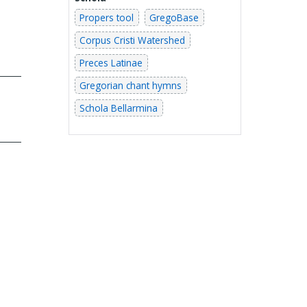
Propers tool
GregoBase
Corpus Cristi Watershed
Preces Latinae
Gregorian chant hymns
Schola Bellarmina