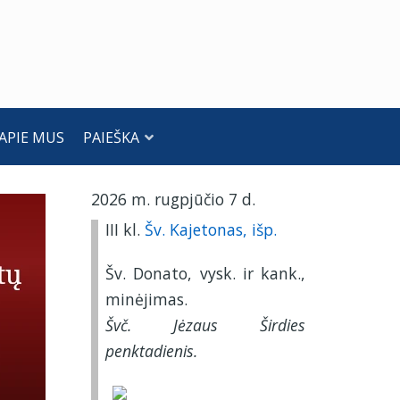
APIE MUS
PAIEŠKA
2026 m. rugpjūčio 7 d.
III kl.
Šv. Kajetonas, išp.
Šv. Donato, vysk. ir kank.,
minėjimas.
Švč. Jėzaus Širdies
penktadienis.